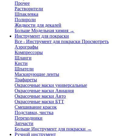
Прочее
Растворители
Шпаклевка
Полироли
Жидкости для декалей
Больше Модельная химия
→
Инструмент для покраски
Все - Инструмент для покраски
Просмотреть
Аэрографы
Компрессоры
Шланги
Кисти
Шпатели
Маскирующие ленты
Трафареты
Окрасочные маски универсальные
Окрасочные маски Авиация
Окрасочные маски Авто
Окрасочные маски БТТ
Смешивание красок
Подставки, чистка
Переходники
Запчасти
Больше Инструмент для покраски
→
Ручной инструмент