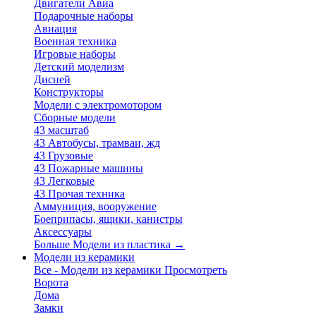
Двигатели Авиа
Подарочные наборы
Авиация
Военная техника
Игровые наборы
Детский моделизм
Дисней
Конструкторы
Модели с электромотором
Сборные модели
43 масштаб
43 Автобусы, трамваи, жд
43 Грузовые
43 Пожарные машины
43 Легковые
43 Прочая техника
Аммуниция, вооружение
Боеприпасы, ящики, канистры
Аксессуары
Больше Модели из пластика
→
Модели из керамики
Все - Модели из керамики
Просмотреть
Ворота
Дома
Замки