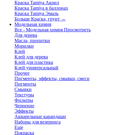
Краска Tamiya Акрил
Краска Tamiya в баллонах
Краска Tamiya Эмаль
Больше Краска, грунт
→
Модельная химия
Все - Модельная химия
Просмотреть
Для дерева
Масла, пропитки
Морилки
Клей
Клей для дерева
Клей для пластика
Клей универсальный
Прочее
Пигменты, эффекты, смывки, смеси
Пигменты
Смывки
Текстуры
Фильтры
Чернение
Эффекты
Акварельные карандаши
Наборы для везеринга
Еще
Покраска