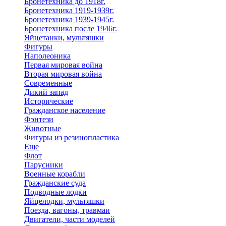
Бронетехника до 1918г.
Бронетехника 1919-1939г.
Бронетехника 1939-1945г.
Бронетехника после 1946г.
Яйцетанки, мультяшки
Фигуры
Наполеоника
Первая мировая война
Вторая мировая война
Современные
Дикий запад
Исторические
Гражданское население
Фэнтези
Животные
Фигуры из резинопластика
Еще
Флот
Парусники
Военные корабли
Гражданские суда
Подводные лодки
Яйцелодки, мультяшки
Поезда, вагоны, травмаи
Двигатели, части моделей