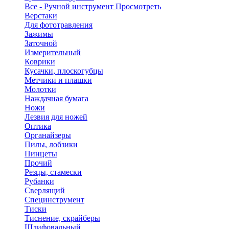
Все - Ручной инструмент
Просмотреть
Верстаки
Для фототравления
Зажимы
Заточной
Измерительный
Коврики
Кусачки, плоскогубцы
Метчики и плашки
Молотки
Наждачная бумага
Ножи
Лезвия для ножей
Оптика
Органайзеры
Пилы, лобзики
Пинцеты
Прочий
Резцы, стамески
Рубанки
Сверлящий
Специнструмент
Тиски
Тиснение, скрайберы
Шлифовальный