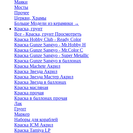
Маяки
Мосты
Прочее
Церкви, Храмы
Больше Модели из керамики
→
Краска, грунт
Все - Краска, грунт
Просмотреть
Краска Hobby Club - Ready Color
Краска Gunze Sangyo - Mr.Hobby H
Краска Gunze Sangyo - Mr.Color C
Краска Gunze Sangyo - Super Metallic
Краска Gunze Sangyo в баллонах
Краска Machete Акрил
Краска Звезда Акрил
Краска Звезда Мастер Акрил
Краска Звезда в баллонах
Краска масляная
Краска прочая
Краска в баллонах прочая
Лак
Грунт
Маркер
Наборы для кораблей
Краска ICM Акрил
Краска Tamiya LP