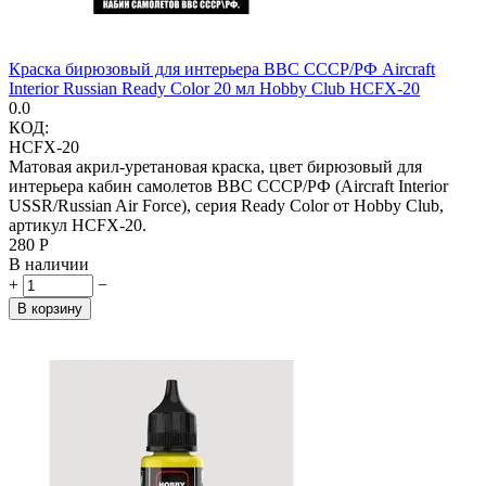
Краска бирюзовый для интерьера ВВС СССР/РФ Aircraft
Interior Russian Ready Color 20 мл Hobby Club HCFX-20
0.0
КОД:
HCFX-20
Матовая акрил-уретановая краска, цвет бирюзовый для
интерьера кабин самолетов ВВС СССР/РФ (Aircraft Interior
USSR/Russian Air Force), серия Ready Color от Hobby Club,
артикул HCFX-20.
‍280‍
Р
В наличии
+
−
В корзину