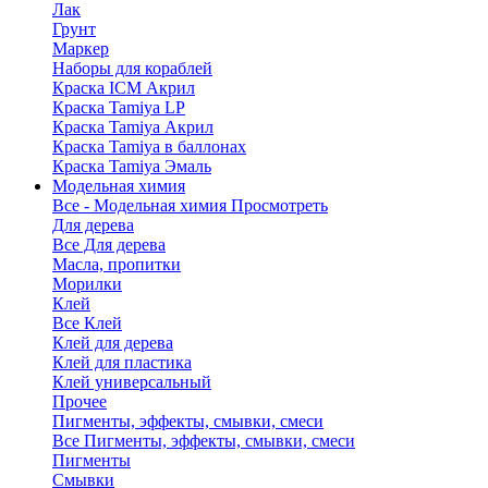
Лак
Грунт
Маркер
Наборы для кораблей
Краска ICM Акрил
Краска Tamiya LP
Краска Tamiya Акрил
Краска Tamiya в баллонах
Краска Tamiya Эмаль
Модельная химия
Все - Модельная химия
Просмотреть
Для дерева
Все Для дерева
Масла, пропитки
Морилки
Клей
Все Клей
Клей для дерева
Клей для пластика
Клей универсальный
Прочее
Пигменты, эффекты, смывки, смеси
Все Пигменты, эффекты, смывки, смеси
Пигменты
Смывки