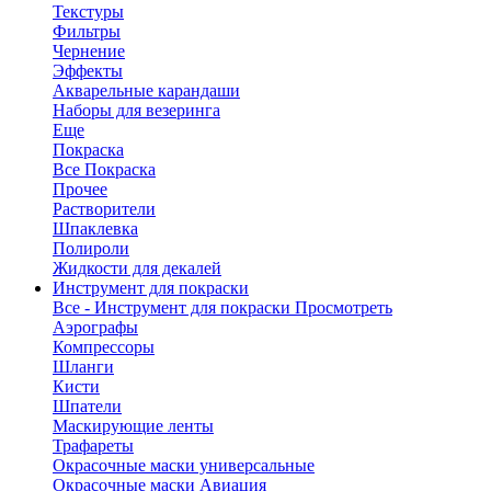
Текстуры
Фильтры
Чернение
Эффекты
Акварельные карандаши
Наборы для везеринга
Еще
Покраска
Все Покраска
Прочее
Растворители
Шпаклевка
Полироли
Жидкости для декалей
Инструмент для покраски
Все - Инструмент для покраски
Просмотреть
Аэрографы
Компрессоры
Шланги
Кисти
Шпатели
Маскирующие ленты
Трафареты
Окрасочные маски универсальные
Окрасочные маски Авиация