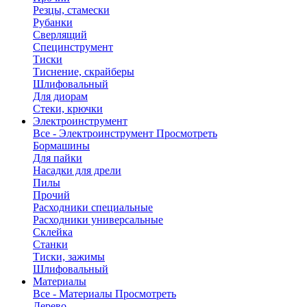
Резцы, стамески
Рубанки
Сверлящий
Специнструмент
Тиски
Тиснение, скрайберы
Шлифовальный
Для диорам
Стеки, крючки
Электроинструмент
Все - Электроинструмент
Просмотреть
Бормашины
Для пайки
Насадки для дрели
Пилы
Прочий
Расходники специальные
Расходники универсальные
Склейка
Станки
Тиски, зажимы
Шлифовальный
Материалы
Все - Материалы
Просмотреть
Дерево