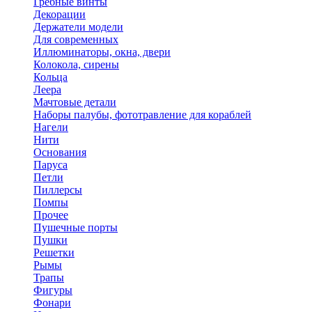
Гребные винты
Декорации
Держатели модели
Для современных
Иллюминаторы, окна, двери
Колокола, сирены
Кольца
Леера
Мачтовые детали
Наборы палубы, фототравление для кораблей
Нагели
Нити
Основания
Паруса
Петли
Пиллерсы
Помпы
Прочее
Пушечные порты
Пушки
Решетки
Рымы
Трапы
Фигуры
Фонари