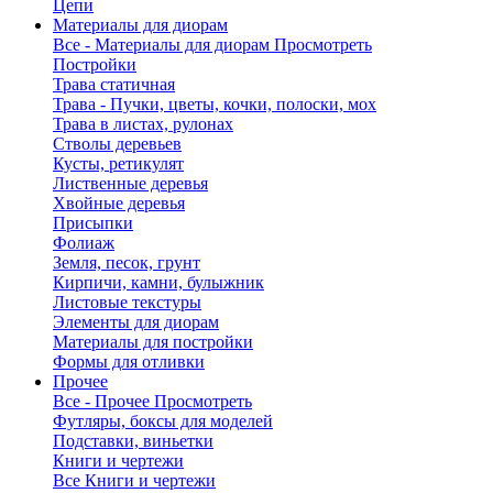
Цепи
Материалы для диорам
Все - Материалы для диорам
Просмотреть
Постройки
Трава статичная
Трава - Пучки, цветы, кочки, полоски, мох
Трава в листах, рулонах
Стволы деревьев
Кусты, ретикулят
Лиственные деревья
Хвойные деревья
Присыпки
Фолиаж
Земля, песок, грунт
Кирпичи, камни, булыжник
Листовые текстуры
Элементы для диорам
Материалы для постройки
Формы для отливки
Прочее
Все - Прочее
Просмотреть
Футляры, боксы для моделей
Подставки, виньетки
Книги и чертежи
Все Книги и чертежи