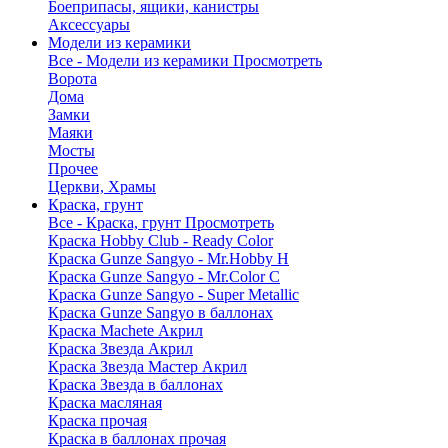
Боеприпасы, ящики, канистры
Аксессуары
Модели из керамики
Все - Модели из керамики
Просмотреть
Ворота
Дома
Замки
Маяки
Мосты
Прочее
Церкви, Храмы
Краска, грунт
Все - Краска, грунт
Просмотреть
Краска Hobby Club - Ready Color
Краска Gunze Sangyo - Mr.Hobby H
Краска Gunze Sangyo - Mr.Color C
Краска Gunze Sangyo - Super Metallic
Краска Gunze Sangyo в баллонах
Краска Machete Акрил
Краска Звезда Акрил
Краска Звезда Мастер Акрил
Краска Звезда в баллонах
Краска масляная
Краска прочая
Краска в баллонах прочая