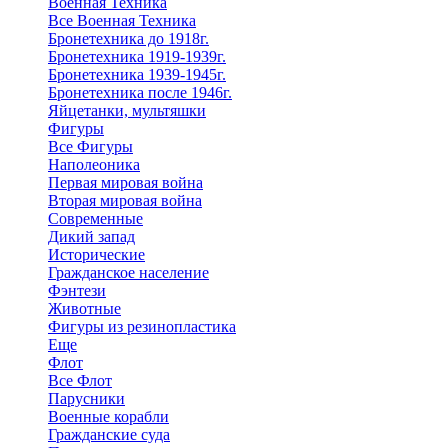
Военная Техника
Все Военная Техника
Бронетехника до 1918г.
Бронетехника 1919-1939г.
Бронетехника 1939-1945г.
Бронетехника после 1946г.
Яйцетанки, мультяшки
Фигуры
Все Фигуры
Наполеоника
Первая мировая война
Вторая мировая война
Современные
Дикий запад
Исторические
Гражданское население
Фэнтези
Животные
Фигуры из резинопластика
Еще
Флот
Все Флот
Парусники
Военные корабли
Гражданские суда