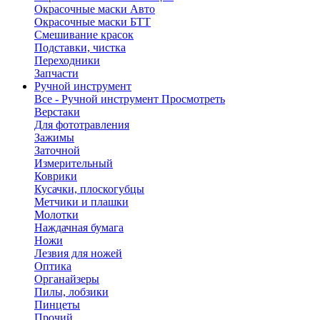
Окрасочные маски Авто
Окрасочные маски БТТ
Смешивание красок
Подставки, чистка
Переходники
Запчасти
Ручной инструмент
Все - Ручной инструмент
Просмотреть
Верстаки
Для фототравления
Зажимы
Заточной
Измерительный
Коврики
Кусачки, плоскогубцы
Метчики и плашки
Молотки
Наждачная бумага
Ножи
Лезвия для ножей
Оптика
Органайзеры
Пилы, лобзики
Пинцеты
Прочий