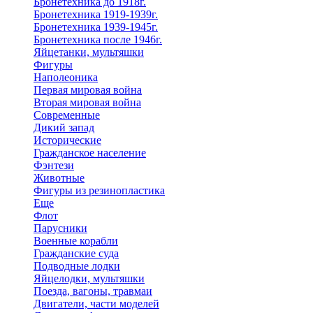
Бронетехника до 1918г.
Бронетехника 1919-1939г.
Бронетехника 1939-1945г.
Бронетехника после 1946г.
Яйцетанки, мультяшки
Фигуры
Наполеоника
Первая мировая война
Вторая мировая война
Современные
Дикий запад
Исторические
Гражданское население
Фэнтези
Животные
Фигуры из резинопластика
Еще
Флот
Парусники
Военные корабли
Гражданские суда
Подводные лодки
Яйцелодки, мультяшки
Поезда, вагоны, травмаи
Двигатели, части моделей