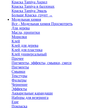
Краска Tamiya Акрил
Краска Tamiya в баллонах
Краска Tamiya Эмаль
Больше Краска, грунт
→
Модельная химия
Все - Модельная химия
Просмотреть
Для дерева
Масла, пропитки
Морилки
Клей
Клей для дерева
Клей для пластика
Клей универсальный
Прочее
Пигменты, эффекты, смывки, смеси
Пигменты
Смывки
Текстуры
Фильтры
Чернение
Эффекты
Акварельные карандаши
Наборы для везеринга
Еще
Покраска