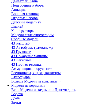
Двигатели Авиа
Подарочные наборы
Авиация
Военная техника
Игровые наборы
Детский моделизм
Дисней
Конструкторы
Модели с электромотором
Сборные модели
43 масштаб
43 Автобусы, трамваи, жд
43 Грузовые
43 Пожарные машины
43 Легковые
43 Прочая техника
Аммуниция, вооружение
Боеприпасы, ящики, канистры
Аксессуары
Больше Модели из пластика
→
Модели из керамики
Все - Модели из керамики
Просмотреть
Ворота
Дома
Замки