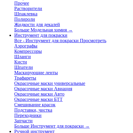
Прочее
Растворители
Шпаклевка
Полироли
Жидкости для декалей
Больше Модельная химия
→
Инструмент для покраски
Все - Инструмент для покраски
Просмотреть
Аэрографы
Компрессоры
Шланги
Кисти
Шпатели
Маскирующие ленты
Трафареты
Окрасочные маски универсальные
Окрасочные маски Авиация
Окрасочные маски Авто
Окрасочные маски БТТ
Смешивание красок
Подставки, чистка
Переходники
Запчасти
Больше Инструмент для покраски
→
Ручной инструмент