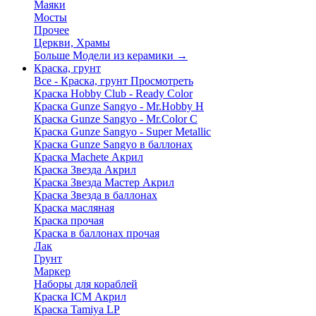
Маяки
Мосты
Прочее
Церкви, Храмы
Больше Модели из керамики
→
Краска, грунт
Все - Краска, грунт
Просмотреть
Краска Hobby Club - Ready Color
Краска Gunze Sangyo - Mr.Hobby H
Краска Gunze Sangyo - Mr.Color C
Краска Gunze Sangyo - Super Metallic
Краска Gunze Sangyo в баллонах
Краска Machete Акрил
Краска Звезда Акрил
Краска Звезда Мастер Акрил
Краска Звезда в баллонах
Краска масляная
Краска прочая
Краска в баллонах прочая
Лак
Грунт
Маркер
Наборы для кораблей
Краска ICM Акрил
Краска Tamiya LP