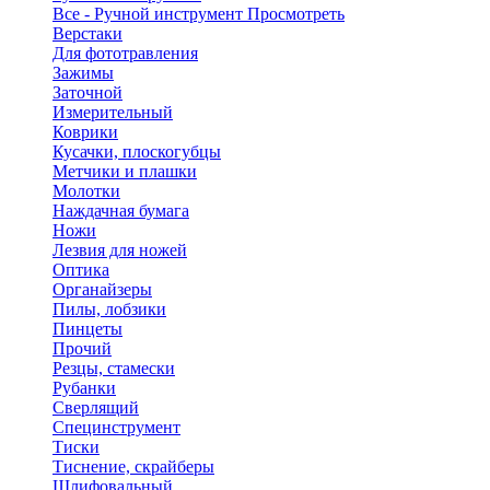
Все - Ручной инструмент
Просмотреть
Верстаки
Для фототравления
Зажимы
Заточной
Измерительный
Коврики
Кусачки, плоскогубцы
Метчики и плашки
Молотки
Наждачная бумага
Ножи
Лезвия для ножей
Оптика
Органайзеры
Пилы, лобзики
Пинцеты
Прочий
Резцы, стамески
Рубанки
Сверлящий
Специнструмент
Тиски
Тиснение, скрайберы
Шлифовальный