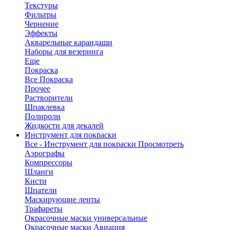
Текстуры
Фильтры
Чернение
Эффекты
Акварельные карандаши
Наборы для везеринга
Еще
Покраска
Все Покраска
Прочее
Растворители
Шпаклевка
Полироли
Жидкости для декалей
Инструмент для покраски
Все - Инструмент для покраски
Просмотреть
Аэрографы
Компрессоры
Шланги
Кисти
Шпатели
Маскирующие ленты
Трафареты
Окрасочные маски универсальные
Окрасочные маски Авиация