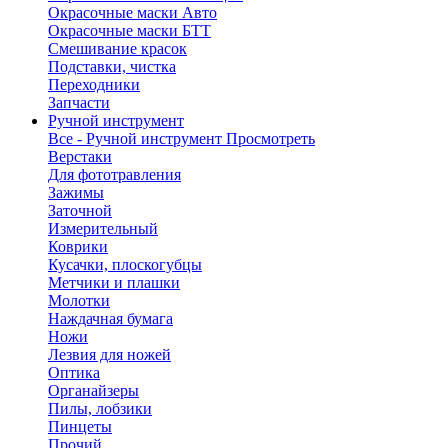
Окрасочные маски Авто
Окрасочные маски БТТ
Смешивание красок
Подставки, чистка
Переходники
Запчасти
Ручной инструмент
Все - Ручной инструмент
Просмотреть
Верстаки
Для фототравления
Зажимы
Заточной
Измерительный
Коврики
Кусачки, плоскогубцы
Метчики и плашки
Молотки
Наждачная бумага
Ножи
Лезвия для ножей
Оптика
Органайзеры
Пилы, лобзики
Пинцеты
Прочий