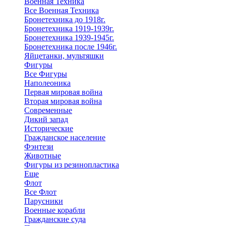
Военная Техника
Все Военная Техника
Бронетехника до 1918г.
Бронетехника 1919-1939г.
Бронетехника 1939-1945г.
Бронетехника после 1946г.
Яйцетанки, мультяшки
Фигуры
Все Фигуры
Наполеоника
Первая мировая война
Вторая мировая война
Современные
Дикий запад
Исторические
Гражданское население
Фэнтези
Животные
Фигуры из резинопластика
Еще
Флот
Все Флот
Парусники
Военные корабли
Гражданские суда