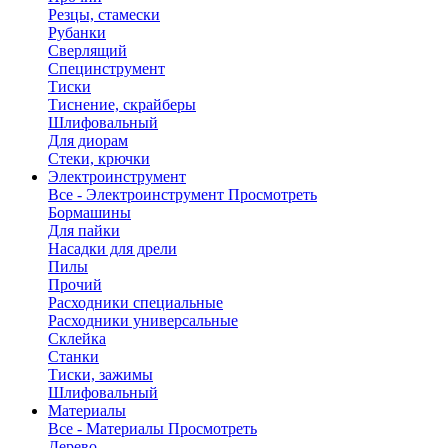
Резцы, стамески
Рубанки
Сверлящий
Специнструмент
Тиски
Тиснение, скрайберы
Шлифовальный
Для диорам
Стеки, крючки
Электроинструмент
Все - Электроинструмент
Просмотреть
Бормашины
Для пайки
Насадки для дрели
Пилы
Прочий
Расходники специальные
Расходники универсальные
Склейка
Станки
Тиски, зажимы
Шлифовальный
Материалы
Все - Материалы
Просмотреть
Дерево