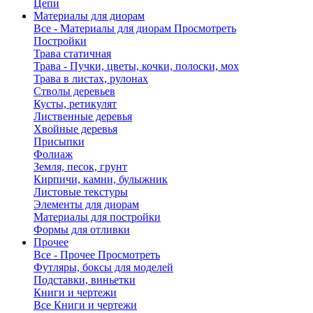
Цепи
Материалы для диорам
Все - Материалы для диорам
Просмотреть
Постройки
Трава статичная
Трава - Пучки, цветы, кочки, полоски, мох
Трава в листах, рулонах
Стволы деревьев
Кусты, ретикулят
Лиственные деревья
Хвойные деревья
Присыпки
Фолиаж
Земля, песок, грунт
Кирпичи, камни, булыжник
Листовые текстуры
Элементы для диорам
Материалы для постройки
Формы для отливки
Прочее
Все - Прочее
Просмотреть
Футляры, боксы для моделей
Подставки, виньетки
Книги и чертежи
Все Книги и чертежи