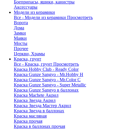
Боеприпасы, ящики, канистры
Аксессуары
Модели из керамики
Все - Модели из керамики
Просмотреть
Ворота
Дома
Замки
Маяки
Мосты
Прочее
Церкви, Храмы
Краска, грунт
Все - Краска, грунт
Просмотреть
Краска Hobby Club - Ready Color
Краска Gunze Sangyo - Mr.Hobby H
Краска Gunze Sangyo - Mr.Color C
Краска Gunze Sangyo - Super Metallic
Краска Gunze Sangyo в баллонах
Краска Machete Акрил
Краска Звезда Акрил
Краска Звезда Мастер Акрил
Краска Звезда в баллонах
Краска масляная
Краска прочая
Краска в баллонах прочая