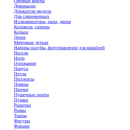
Гребные винты
Декорации
Держатели модели
Для современных
Иллюминаторы, окна, двери
Колокола, сирены
Кольца
Леера
Мачтовые детали
Наборы палубы, фототравление для кораблей
Нагели
Нити
Основания
Паруса
Петли
Пиллерсы
Помпы
Прочее
Пушечные порты
Пушки
Решетки
Рымы
Трапы
Фигуры
Фонари