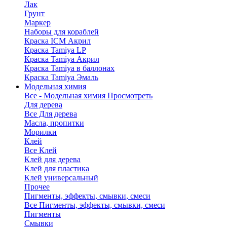
Лак
Грунт
Маркер
Наборы для кораблей
Краска ICM Акрил
Краска Tamiya LP
Краска Tamiya Акрил
Краска Tamiya в баллонах
Краска Tamiya Эмаль
Модельная химия
Все - Модельная химия
Просмотреть
Для дерева
Все Для дерева
Масла, пропитки
Морилки
Клей
Все Клей
Клей для дерева
Клей для пластика
Клей универсальный
Прочее
Пигменты, эффекты, смывки, смеси
Все Пигменты, эффекты, смывки, смеси
Пигменты
Смывки