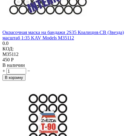
Окрасочная маска на бандажи 2S35 Коалиция-СВ (Звезда)
масштаб 1:35 KAV Models M35112
0.0
КОД:
M35112
‍450‍
Р
В наличии
+
−
В корзину