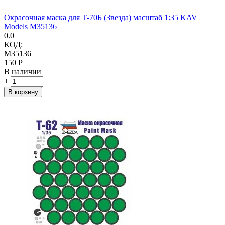
Окрасочная маска для Т-70Б (Звезда) масштаб 1:35 KAV
Models M35136
0.0
КОД:
M35136
‍150‍
Р
В наличии
+
−
В корзину