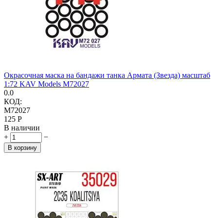
Окрасочная маска на бандажи танка Армата (Звезда) масштаб
1:72 KAV Models M72027
0.0
КОД:
M72027
‍125‍
Р
В наличии
+
−
В корзину