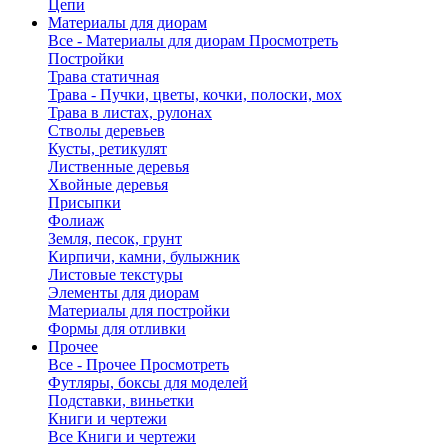
Цепи
Материалы для диорам
Все - Материалы для диорам
Просмотреть
Постройки
Трава статичная
Трава - Пучки, цветы, кочки, полоски, мох
Трава в листах, рулонах
Стволы деревьев
Кусты, ретикулят
Лиственные деревья
Хвойные деревья
Присыпки
Фолиаж
Земля, песок, грунт
Кирпичи, камни, булыжник
Листовые текстуры
Элементы для диорам
Материалы для постройки
Формы для отливки
Прочее
Все - Прочее
Просмотреть
Футляры, боксы для моделей
Подставки, виньетки
Книги и чертежи
Все Книги и чертежи