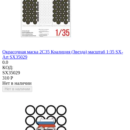
Окрасочная маска 2С35 Коалиция (Звезда) масштаб 1:35 SX-
Art SX35029
0.0
КОД:
SX35029
‍310‍
Р
Нет в наличии
Нет в наличии