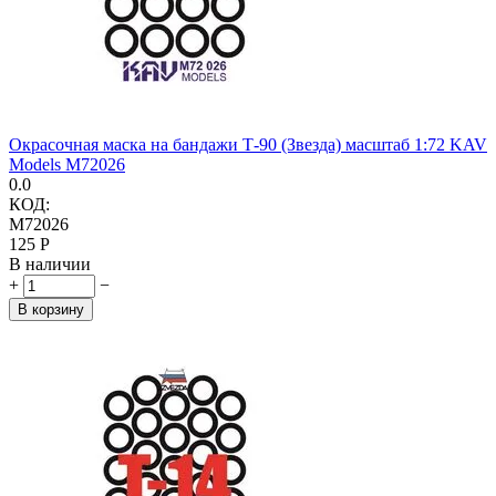
Окрасочная маска на бандажи Т-90 (Звезда) масштаб 1:72 KAV
Models M72026
0.0
КОД:
M72026
‍125‍
Р
В наличии
+
−
В корзину