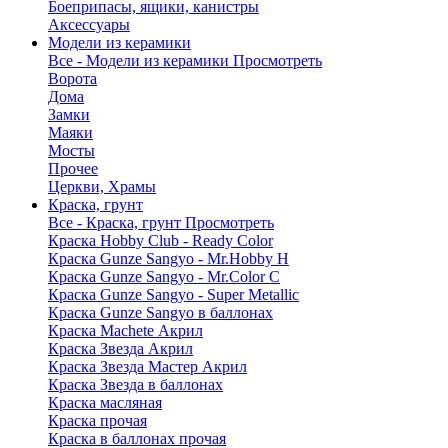
Боеприпасы, ящики, канистры
Аксессуары
Модели из керамики
Все - Модели из керамики
Просмотреть
Ворота
Дома
Замки
Маяки
Мосты
Прочее
Церкви, Храмы
Краска, грунт
Все - Краска, грунт
Просмотреть
Краска Hobby Club - Ready Color
Краска Gunze Sangyo - Mr.Hobby H
Краска Gunze Sangyo - Mr.Color C
Краска Gunze Sangyo - Super Metallic
Краска Gunze Sangyo в баллонах
Краска Machete Акрил
Краска Звезда Акрил
Краска Звезда Мастер Акрил
Краска Звезда в баллонах
Краска масляная
Краска прочая
Краска в баллонах прочая