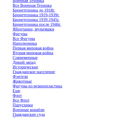
Военная Техника
Все Военная Техника
Бронетехника до 1918г.
Бронетехника 1919-1939г.
Бронетехника 1939-1945г.
Бронетехника после 1946г.
Яйцетанки, мультяшки
Фигуры
Все Фигуры
Наполеоника
Первая мировая война
Вторая мировая война
Современные
Дикий запад
Исторические
Гражданское население
Фэнтези
Животные
Фигуры из резинопластика
Еще
Флот
Все Флот
Парусники
Военные корабли
Гражданские суда