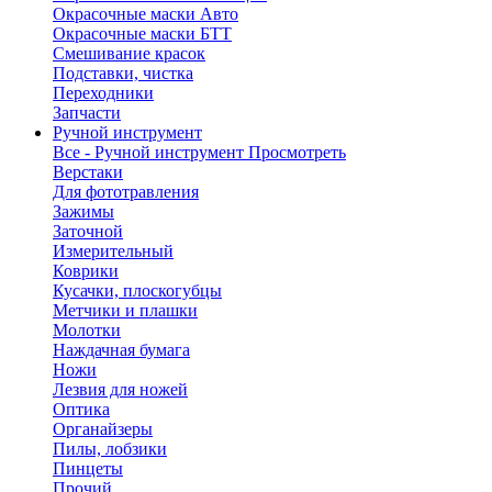
Окрасочные маски Авто
Окрасочные маски БТТ
Смешивание красок
Подставки, чистка
Переходники
Запчасти
Ручной инструмент
Все - Ручной инструмент
Просмотреть
Верстаки
Для фототравления
Зажимы
Заточной
Измерительный
Коврики
Кусачки, плоскогубцы
Метчики и плашки
Молотки
Наждачная бумага
Ножи
Лезвия для ножей
Оптика
Органайзеры
Пилы, лобзики
Пинцеты
Прочий