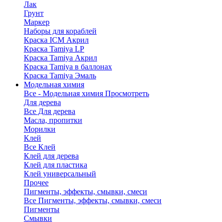
Лак
Грунт
Маркер
Наборы для кораблей
Краска ICM Акрил
Краска Tamiya LP
Краска Tamiya Акрил
Краска Tamiya в баллонах
Краска Tamiya Эмаль
Модельная химия
Все - Модельная химия
Просмотреть
Для дерева
Все Для дерева
Масла, пропитки
Морилки
Клей
Все Клей
Клей для дерева
Клей для пластика
Клей универсальный
Прочее
Пигменты, эффекты, смывки, смеси
Все Пигменты, эффекты, смывки, смеси
Пигменты
Смывки