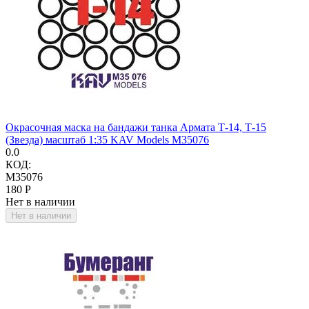
Окрасочная маска на бандажи танка Армата Т-14, Т-15
(Звезда) масштаб 1:35 KAV Models M35076
0.0
КОД:
M35076
‍180‍
Р
Нет в наличии
Нет в наличии