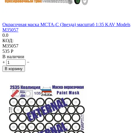
Окрасочная маска МСТА-С (Звезда) масштаб 1:35 KAV Models
M35057
0.0
КОД:
M35057
‍535‍
Р
В наличии
+
−
В корзину