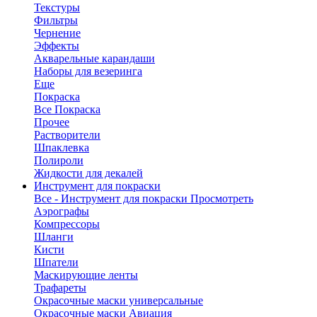
Текстуры
Фильтры
Чернение
Эффекты
Акварельные карандаши
Наборы для везеринга
Еще
Покраска
Все Покраска
Прочее
Растворители
Шпаклевка
Полироли
Жидкости для декалей
Инструмент для покраски
Все - Инструмент для покраски
Просмотреть
Аэрографы
Компрессоры
Шланги
Кисти
Шпатели
Маскирующие ленты
Трафареты
Окрасочные маски универсальные
Окрасочные маски Авиация