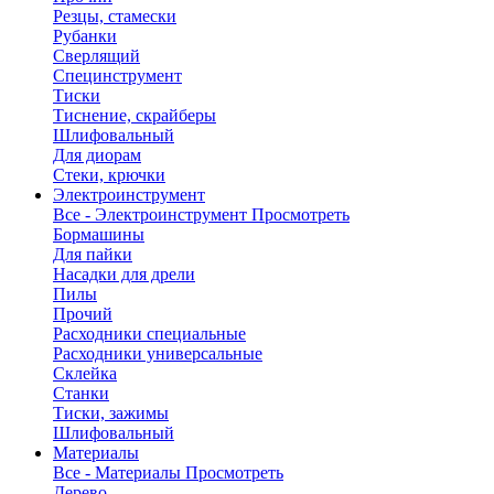
Резцы, стамески
Рубанки
Сверлящий
Специнструмент
Тиски
Тиснение, скрайберы
Шлифовальный
Для диорам
Стеки, крючки
Электроинструмент
Все - Электроинструмент
Просмотреть
Бормашины
Для пайки
Насадки для дрели
Пилы
Прочий
Расходники специальные
Расходники универсальные
Склейка
Станки
Тиски, зажимы
Шлифовальный
Материалы
Все - Материалы
Просмотреть
Дерево