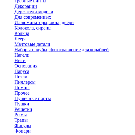
Гребные винты
Декорации
Держатели модели
Для современных
Иллюминаторы, окна, двери
Колокола, сирены
Кольца
Леера
Мачтовые детали
Наборы палубы, фототравление для кораблей
Нагели
Нити
Основания
Паруса
Петли
Пиллерсы
Помпы
Прочее
Пушечные порты
Пушки
Решетки
Рымы
Трапы
Фигуры
Фонари