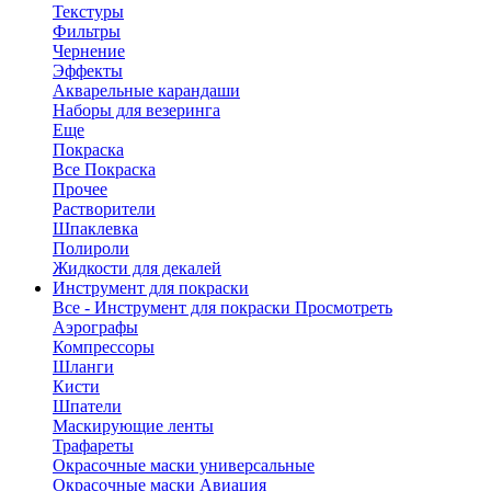
Текстуры
Фильтры
Чернение
Эффекты
Акварельные карандаши
Наборы для везеринга
Еще
Покраска
Все Покраска
Прочее
Растворители
Шпаклевка
Полироли
Жидкости для декалей
Инструмент для покраски
Все - Инструмент для покраски
Просмотреть
Аэрографы
Компрессоры
Шланги
Кисти
Шпатели
Маскирующие ленты
Трафареты
Окрасочные маски универсальные
Окрасочные маски Авиация