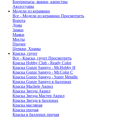
Боеприпасы, ящики, канистры
Аксессуары
Модели из керамики
Все - Модели из керамики
Просмотреть
Ворота
Дома
Замки
Маяки
Мосты
Прочее
Церкви, Храмы
Краска, грунт
Все - Краска, грунт
Просмотреть
Краска Hobby Club - Ready Color
Краска Gunze Sangyo - Mr.Hobby H
Краска Gunze Sangyo - Mr.Color C
Краска Gunze Sangyo - Super Metallic
Краска Gunze Sangyo в баллонах
Краска Machete Акрил
Краска Звезда Акрил
Краска Звезда Мастер Акрил
Краска Звезда в баллонах
Краска масляная
Краска прочая
Краска в баллонах прочая