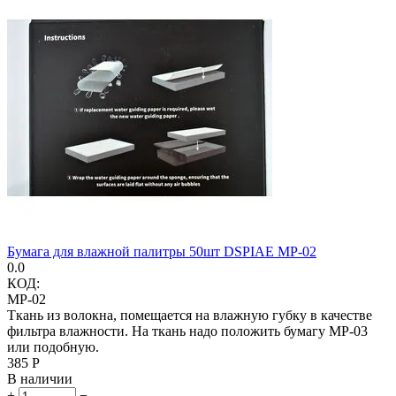
Бумага для влажной палитры 50шт DSPIAE MP-02
0.0
КОД:
MP-02
Ткань из волокна, помещается на влажную губку в качестве
фильтра влажности. На ткань надо положить бумагу MP-03
или подобную.
‍385‍
Р
В наличии
+
−