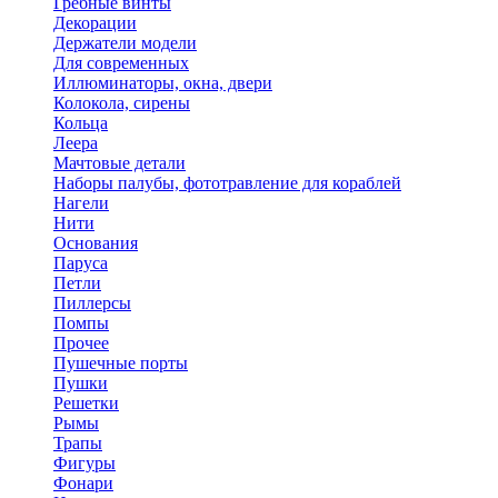
Гребные винты
Декорации
Держатели модели
Для современных
Иллюминаторы, окна, двери
Колокола, сирены
Кольца
Леера
Мачтовые детали
Наборы палубы, фототравление для кораблей
Нагели
Нити
Основания
Паруса
Петли
Пиллерсы
Помпы
Прочее
Пушечные порты
Пушки
Решетки
Рымы
Трапы
Фигуры
Фонари