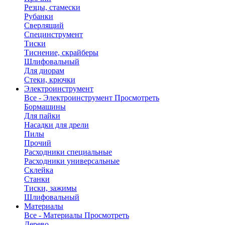
Резцы, стамески
Рубанки
Сверлящий
Специнструмент
Тиски
Тиснение, скрайберы
Шлифовальный
Для диорам
Стеки, крючки
Электроинструмент
Все - Электроинструмент
Просмотреть
Бормашины
Для пайки
Насадки для дрели
Пилы
Прочий
Расходники специальные
Расходники универсальные
Склейка
Станки
Тиски, зажимы
Шлифовальный
Материалы
Все - Материалы
Просмотреть
Дерево