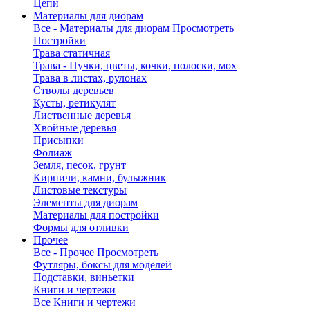
Цепи
Материалы для диорам
Все - Материалы для диорам
Просмотреть
Постройки
Трава статичная
Трава - Пучки, цветы, кочки, полоски, мох
Трава в листах, рулонах
Стволы деревьев
Кусты, ретикулят
Лиственные деревья
Хвойные деревья
Присыпки
Фолиаж
Земля, песок, грунт
Кирпичи, камни, булыжник
Листовые текстуры
Элементы для диорам
Материалы для постройки
Формы для отливки
Прочее
Все - Прочее
Просмотреть
Футляры, боксы для моделей
Подставки, виньетки
Книги и чертежи
Все Книги и чертежи