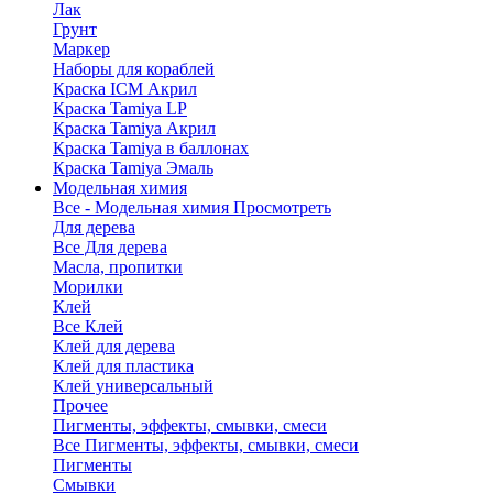
Лак
Грунт
Маркер
Наборы для кораблей
Краска ICM Акрил
Краска Tamiya LP
Краска Tamiya Акрил
Краска Tamiya в баллонах
Краска Tamiya Эмаль
Модельная химия
Все - Модельная химия
Просмотреть
Для дерева
Все Для дерева
Масла, пропитки
Морилки
Клей
Все Клей
Клей для дерева
Клей для пластика
Клей универсальный
Прочее
Пигменты, эффекты, смывки, смеси
Все Пигменты, эффекты, смывки, смеси
Пигменты
Смывки