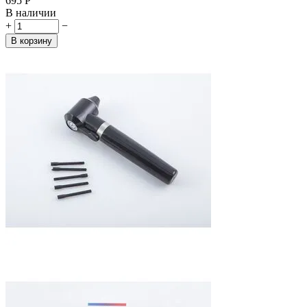
‍695‍
Р
В наличии
+
−
В корзину