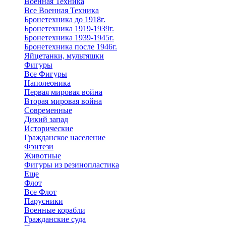
Военная Техника
Все Военная Техника
Бронетехника до 1918г.
Бронетехника 1919-1939г.
Бронетехника 1939-1945г.
Бронетехника после 1946г.
Яйцетанки, мультяшки
Фигуры
Все Фигуры
Наполеоника
Первая мировая война
Вторая мировая война
Современные
Дикий запад
Исторические
Гражданское население
Фэнтези
Животные
Фигуры из резинопластика
Еще
Флот
Все Флот
Парусники
Военные корабли
Гражданские суда