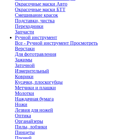
Окрасочные маски Авто
Окрасочные маски БТТ
Смешивание красок
Подставки, чистка
Переходники
Запчасти
Ручной инструмент
Все - Ручной инструмент
Просмотреть
Верстаки
Для фототравления
Зажимы
Заточной
Измерительный
Коврики
Кусачки, плоскогубцы
Метчики и плашки
Молотки
Наждачная бумага
Ножи
Лезвия для ножей
Оптика
Органайзеры
Пилы, лобзики
Пинцеты
Прочий