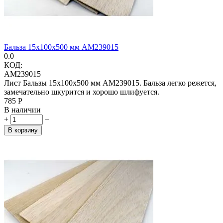
Бальза 15х100х500 мм AM239015
0.0
КОД:
AM239015
Лист Бальзы 15x100x500 мм AM239015. Бальза легко режется,
замечательно шкурится и хорошо шлифуется.
‍785‍
Р
В наличии
+
−
В корзину