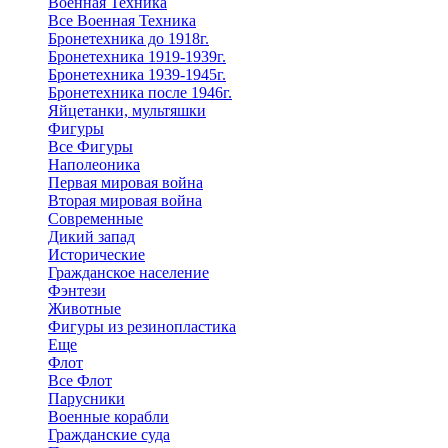
Военная Техника
Все Военная Техника
Бронетехника до 1918г.
Бронетехника 1919-1939г.
Бронетехника 1939-1945г.
Бронетехника после 1946г.
Яйцетанки, мультяшки
Фигуры
Все Фигуры
Наполеоника
Первая мировая война
Вторая мировая война
Современные
Дикий запад
Исторические
Гражданское население
Фэнтези
Животные
Фигуры из резинопластика
Еще
Флот
Все Флот
Парусники
Военные корабли
Гражданские суда