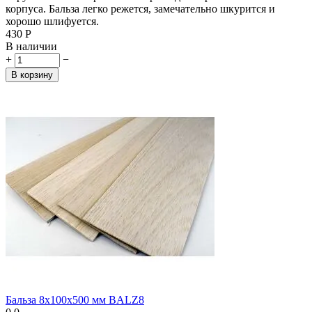
корпуса. Бальза легко режется, замечательно шкурится и
хорошо шлифуется.
‍430‍
Р
В наличии
+
−
В корзину
Бальза 8x100x500 мм BALZ8