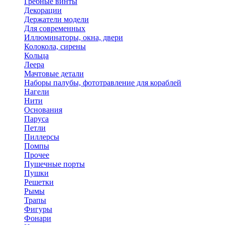
Гребные винты
Декорации
Держатели модели
Для современных
Иллюминаторы, окна, двери
Колокола, сирены
Кольца
Леера
Мачтовые детали
Наборы палубы, фототравление для кораблей
Нагели
Нити
Основания
Паруса
Петли
Пиллерсы
Помпы
Прочее
Пушечные порты
Пушки
Решетки
Рымы
Трапы
Фигуры
Фонари