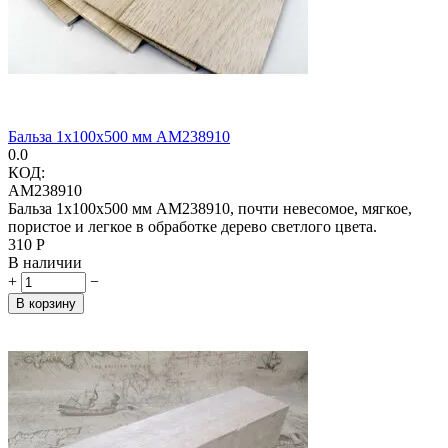
Бальза 1х100х500 мм AM238910
0.0
КОД:
AM238910
Бальза 1x100x500 мм AM238910, почти невесомое, мягкое,
пористое и легкое в обработке дерево светлого цвета.
‍310‍
Р
В наличии
+
−
В корзину