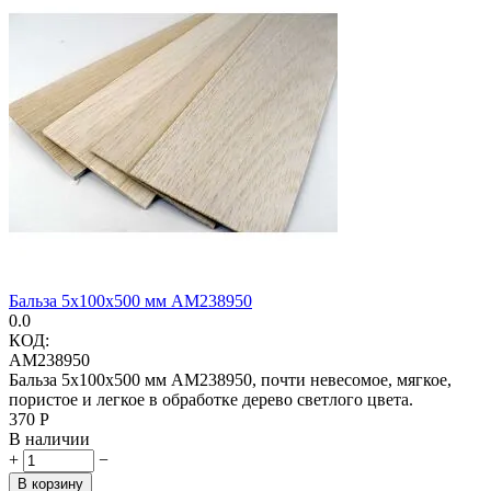
Бальза 5х100х500 мм AM238950
0.0
КОД:
AM238950
Бальза 5х100х500 мм AM238950, почти невесомое, мягкое,
пористое и легкое в обработке дерево светлого цвета.
‍370‍
Р
В наличии
+
−
В корзину