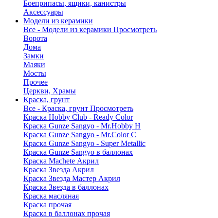
Боеприпасы, ящики, канистры
Аксессуары
Модели из керамики
Все - Модели из керамики
Просмотреть
Ворота
Дома
Замки
Маяки
Мосты
Прочее
Церкви, Храмы
Краска, грунт
Все - Краска, грунт
Просмотреть
Краска Hobby Club - Ready Color
Краска Gunze Sangyo - Mr.Hobby H
Краска Gunze Sangyo - Mr.Color C
Краска Gunze Sangyo - Super Metallic
Краска Gunze Sangyo в баллонах
Краска Machete Акрил
Краска Звезда Акрил
Краска Звезда Мастер Акрил
Краска Звезда в баллонах
Краска масляная
Краска прочая
Краска в баллонах прочая