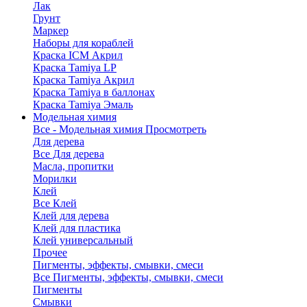
Лак
Грунт
Маркер
Наборы для кораблей
Краска ICM Акрил
Краска Tamiya LP
Краска Tamiya Акрил
Краска Tamiya в баллонах
Краска Tamiya Эмаль
Модельная химия
Все - Модельная химия
Просмотреть
Для дерева
Все Для дерева
Масла, пропитки
Морилки
Клей
Все Клей
Клей для дерева
Клей для пластика
Клей универсальный
Прочее
Пигменты, эффекты, смывки, смеси
Все Пигменты, эффекты, смывки, смеси
Пигменты
Смывки