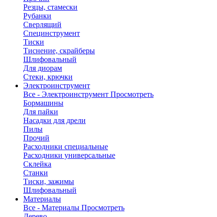
Резцы, стамески
Рубанки
Сверлящий
Специнструмент
Тиски
Тиснение, скрайберы
Шлифовальный
Для диорам
Стеки, крючки
Электроинструмент
Все - Электроинструмент
Просмотреть
Бормашины
Для пайки
Насадки для дрели
Пилы
Прочий
Расходники специальные
Расходники универсальные
Склейка
Станки
Тиски, зажимы
Шлифовальный
Материалы
Все - Материалы
Просмотреть
Дерево