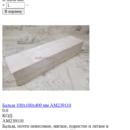
+
−
В корзину
Бальза 100х100х400 мм AM239110
0.0
КОД:
AM239110
Бальза, почти невесомое, мягкое, пористое и легкое в