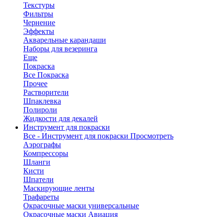
Текстуры
Фильтры
Чернение
Эффекты
Акварельные карандаши
Наборы для везеринга
Еще
Покраска
Все Покраска
Прочее
Растворители
Шпаклевка
Полироли
Жидкости для декалей
Инструмент для покраски
Все - Инструмент для покраски
Просмотреть
Аэрографы
Компрессоры
Шланги
Кисти
Шпатели
Маскирующие ленты
Трафареты
Окрасочные маски универсальные
Окрасочные маски Авиация