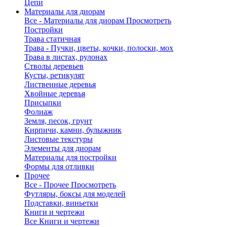
Цепи
Материалы для диорам
Все - Материалы для диорам
Просмотреть
Постройки
Трава статичная
Трава - Пучки, цветы, кочки, полоски, мох
Трава в листах, рулонах
Стволы деревьев
Кусты, ретикулят
Лиственные деревья
Хвойные деревья
Присыпки
Фолиаж
Земля, песок, грунт
Кирпичи, камни, булыжник
Листовые текстуры
Элементы для диорам
Материалы для постройки
Формы для отливки
Прочее
Все - Прочее
Просмотреть
Футляры, боксы для моделей
Подставки, виньетки
Книги и чертежи
Все Книги и чертежи