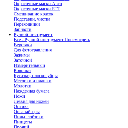
Окрасочные маски Авто
Окрасочные маски БТТ
Смешивание красок
Подставки, чистка
Переходники
Запчасти
Ручной инструмент
Все - Ручной инструмент
Просмотреть
Верстаки
Для фототравления
Зажимы
Заточной
Измерительный
Коврики
Кусачки, плоскогубцы
Метчики и плашки
Молотки
Наждачная бумага
Ножи
Лезвия для ножей
Оптика
Органайзеры
Пилы, лобзики
Пинцеты
Прочий