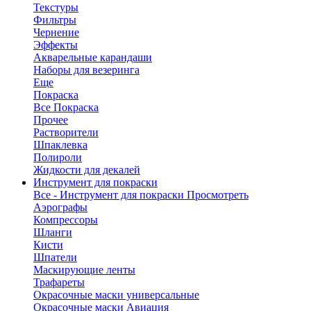
Текстуры
Фильтры
Чернение
Эффекты
Акварельные карандаши
Наборы для везеринга
Еще
Покраска
Все Покраска
Прочее
Растворители
Шпаклевка
Полироли
Жидкости для декалей
Инструмент для покраски
Все - Инструмент для покраски
Просмотреть
Аэрографы
Компрессоры
Шланги
Кисти
Шпатели
Маскирующие ленты
Трафареты
Окрасочные маски универсальные
Окрасочные маски Авиация