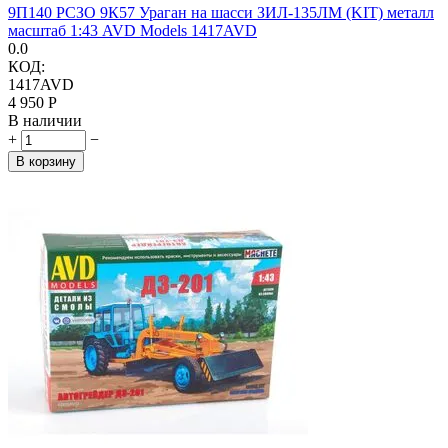
9П140 РСЗО 9К57 Ураган на шасси ЗИЛ-135ЛМ (KIT) металл
масштаб 1:43 AVD Models 1417AVD
0.0
КОД:
1417AVD
4 950
Р
В наличии
+
−
В корзину