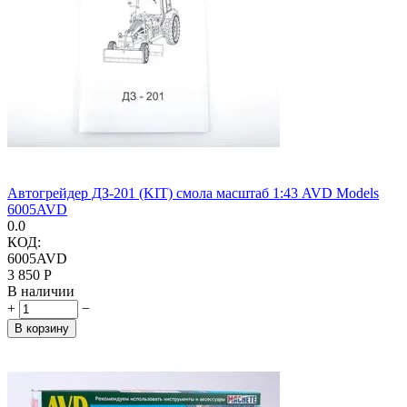
Автогрейдер ДЗ-201 (KIT) смола масштаб 1:43 AVD Models
6005AVD
0.0
КОД:
6005AVD
3 850
Р
В наличии
+
−
В корзину