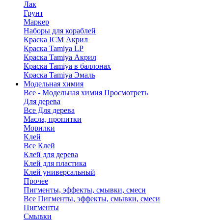
Лак
Грунт
Маркер
Наборы для кораблей
Краска ICM Акрил
Краска Tamiya LP
Краска Tamiya Акрил
Краска Tamiya в баллонах
Краска Tamiya Эмаль
Модельная химия
Все - Модельная химия
Просмотреть
Для дерева
Все Для дерева
Масла, пропитки
Морилки
Клей
Все Клей
Клей для дерева
Клей для пластика
Клей универсальный
Прочее
Пигменты, эффекты, смывки, смеси
Все Пигменты, эффекты, смывки, смеси
Пигменты
Смывки