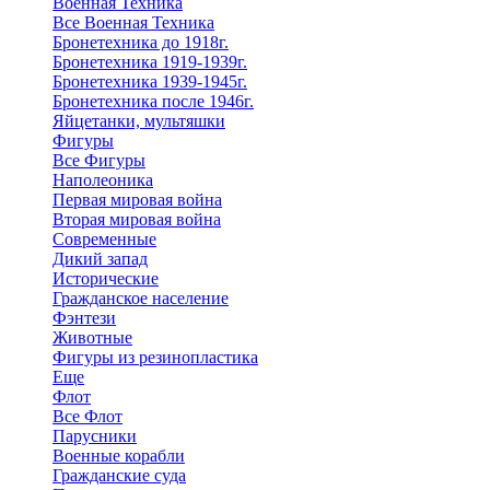
Военная Техника
Все Военная Техника
Бронетехника до 1918г.
Бронетехника 1919-1939г.
Бронетехника 1939-1945г.
Бронетехника после 1946г.
Яйцетанки, мультяшки
Фигуры
Все Фигуры
Наполеоника
Первая мировая война
Вторая мировая война
Современные
Дикий запад
Исторические
Гражданское население
Фэнтези
Животные
Фигуры из резинопластика
Еще
Флот
Все Флот
Парусники
Военные корабли
Гражданские суда