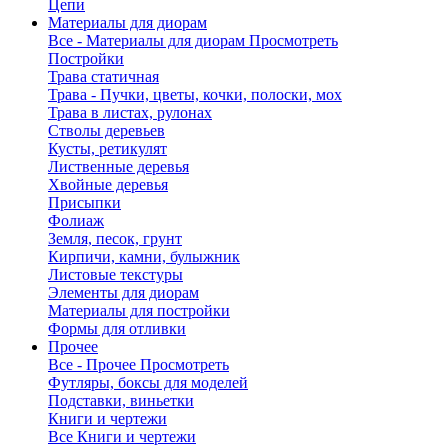
Цепи
Материалы для диорам
Все - Материалы для диорам
Просмотреть
Постройки
Трава статичная
Трава - Пучки, цветы, кочки, полоски, мох
Трава в листах, рулонах
Стволы деревьев
Кусты, ретикулят
Лиственные деревья
Хвойные деревья
Присыпки
Фолиаж
Земля, песок, грунт
Кирпичи, камни, булыжник
Листовые текстуры
Элементы для диорам
Материалы для постройки
Формы для отливки
Прочее
Все - Прочее
Просмотреть
Футляры, боксы для моделей
Подставки, виньетки
Книги и чертежи
Все Книги и чертежи