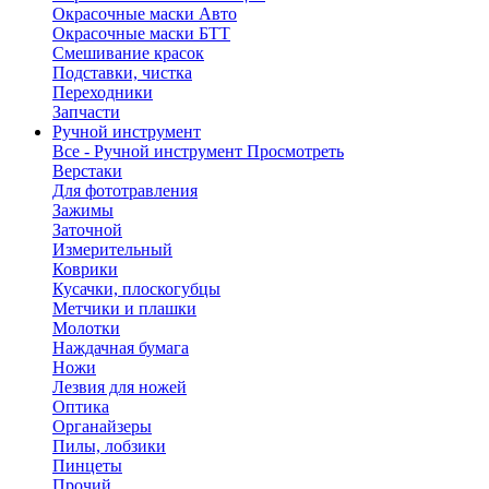
Окрасочные маски Авто
Окрасочные маски БТТ
Смешивание красок
Подставки, чистка
Переходники
Запчасти
Ручной инструмент
Все - Ручной инструмент
Просмотреть
Верстаки
Для фототравления
Зажимы
Заточной
Измерительный
Коврики
Кусачки, плоскогубцы
Метчики и плашки
Молотки
Наждачная бумага
Ножи
Лезвия для ножей
Оптика
Органайзеры
Пилы, лобзики
Пинцеты
Прочий