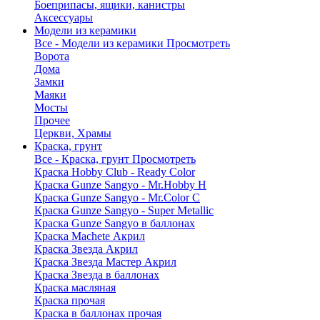
Боеприпасы, ящики, канистры
Аксессуары
Модели из керамики
Все - Модели из керамики
Просмотреть
Ворота
Дома
Замки
Маяки
Мосты
Прочее
Церкви, Храмы
Краска, грунт
Все - Краска, грунт
Просмотреть
Краска Hobby Club - Ready Color
Краска Gunze Sangyo - Mr.Hobby H
Краска Gunze Sangyo - Mr.Color C
Краска Gunze Sangyo - Super Metallic
Краска Gunze Sangyo в баллонах
Краска Machete Акрил
Краска Звезда Акрил
Краска Звезда Мастер Акрил
Краска Звезда в баллонах
Краска масляная
Краска прочая
Краска в баллонах прочая