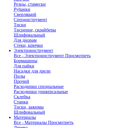
Резцы, стамески
Рубанки
Сверлящий
Специнструмент
Тиски
Тиснение, скрайберы
Шлифовальный
Для диорам
Стеки, крючки
Электроинструмент
Все - Электроинструмент
Просмотреть
Бормашины
Для пайки
Насадки для дрели
Пилы
Прочий
Расходники специальные
Расходники универсальные
Склейка
Станки
Тиски, зажимы
Шлифовальный
Материалы
Все - Материалы
Просмотреть
Дерево