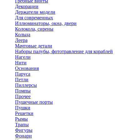
Гребные винты
Декорации
Держатели модели
Для современных
Иллюминаторы, окна, двери
Колокола, сирены
Кольца
Леера
Мачтовые детали
Наборы палубы, фототравление для кораблей
Нагели
Нити
Основания
Паруса
Петли
Пиллерсы
Помпы
Прочее
Пушечные порты
Пушки
Решетки
Рымы
Трапы
Фигуры
Фонари