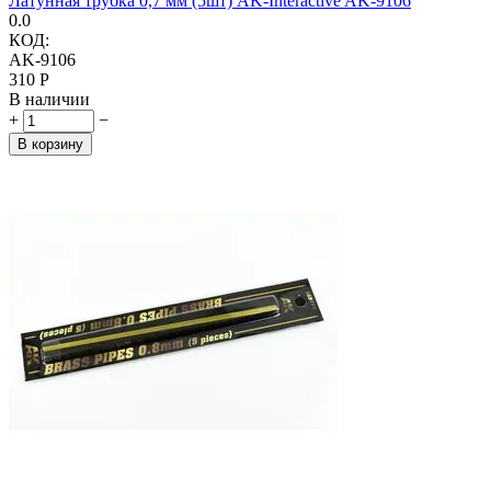
Латунная трубка 0,7 мм (5шт) AK-Interactive AK-9106
0.0
КОД:
AK-9106
‍310‍
Р
В наличии
+
−
В корзину