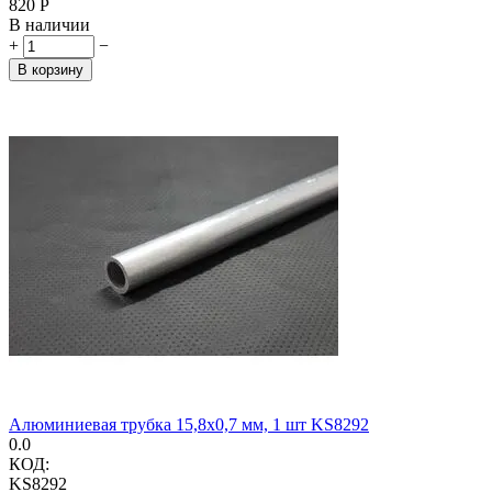
‍820‍
Р
В наличии
+
−
В корзину
Алюминиевая трубка 15,8x0,7 мм, 1 шт KS8292
0.0
КОД:
KS8292