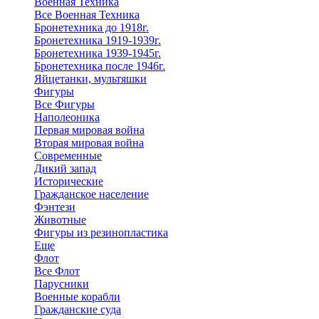
Военная Техника
Все Военная Техника
Бронетехника до 1918г.
Бронетехника 1919-1939г.
Бронетехника 1939-1945г.
Бронетехника после 1946г.
Яйцетанки, мультяшки
Фигуры
Все Фигуры
Наполеоника
Первая мировая война
Вторая мировая война
Современные
Дикий запад
Исторические
Гражданское население
Фэнтези
Животные
Фигуры из резинопластика
Еще
Флот
Все Флот
Парусники
Военные корабли
Гражданские суда