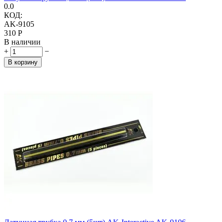
0.0
КОД:
AK-9105
‍310‍
Р
В наличии
+
−
В корзину