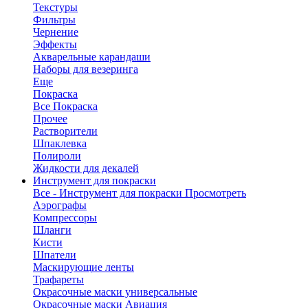
Текстуры
Фильтры
Чернение
Эффекты
Акварельные карандаши
Наборы для везеринга
Еще
Покраска
Все Покраска
Прочее
Растворители
Шпаклевка
Полироли
Жидкости для декалей
Инструмент для покраски
Все - Инструмент для покраски
Просмотреть
Аэрографы
Компрессоры
Шланги
Кисти
Шпатели
Маскирующие ленты
Трафареты
Окрасочные маски универсальные
Окрасочные маски Авиация