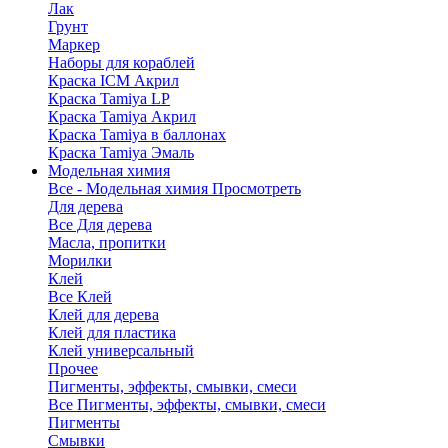
Лак
Грунт
Маркер
Наборы для кораблей
Краска ICM Акрил
Краска Tamiya LP
Краска Tamiya Акрил
Краска Tamiya в баллонах
Краска Tamiya Эмаль
Модельная химия
Все - Модельная химия
Просмотреть
Для дерева
Все Для дерева
Масла, пропитки
Морилки
Клей
Все Клей
Клей для дерева
Клей для пластика
Клей универсальный
Прочее
Пигменты, эффекты, смывки, смеси
Все Пигменты, эффекты, смывки, смеси
Пигменты
Смывки