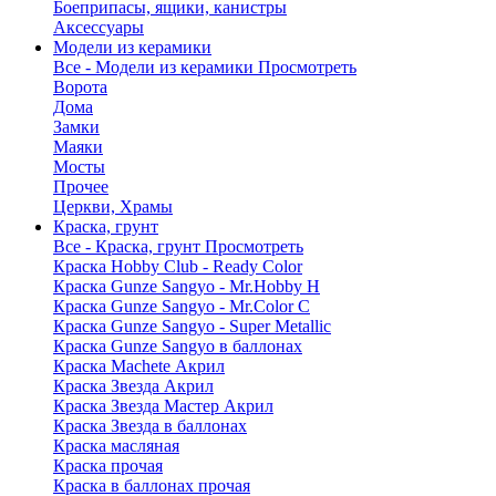
Боеприпасы, ящики, канистры
Аксессуары
Модели из керамики
Все - Модели из керамики
Просмотреть
Ворота
Дома
Замки
Маяки
Мосты
Прочее
Церкви, Храмы
Краска, грунт
Все - Краска, грунт
Просмотреть
Краска Hobby Club - Ready Color
Краска Gunze Sangyo - Mr.Hobby H
Краска Gunze Sangyo - Mr.Color C
Краска Gunze Sangyo - Super Metallic
Краска Gunze Sangyo в баллонах
Краска Machete Акрил
Краска Звезда Акрил
Краска Звезда Мастер Акрил
Краска Звезда в баллонах
Краска масляная
Краска прочая
Краска в баллонах прочая