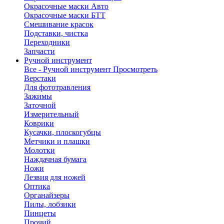
Окрасочные маски Авто
Окрасочные маски БТТ
Смешивание красок
Подставки, чистка
Переходники
Запчасти
Ручной инструмент
Все - Ручной инструмент
Просмотреть
Верстаки
Для фототравления
Зажимы
Заточной
Измерительный
Коврики
Кусачки, плоскогубцы
Метчики и плашки
Молотки
Наждачная бумага
Ножи
Лезвия для ножей
Оптика
Органайзеры
Пилы, лобзики
Пинцеты
Прочий