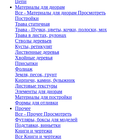
Цепи
Материалы для диорам
Все - Материалы для диорам
Просмотреть
Постройки
Трава статичная
Трава - Пучки, цветы, кочки, полоски, мох
Трава в листах, рулонах
Стволы деревьев
Кусты, ретикулят
Лиственные деревья
Хвойные деревья
Присыпки
Фолиаж
Земля, песок, грунт
Кирпичи, камни, булыжник
Листовые текстуры
Элементы для диорам
Материалы для постройки
Формы для отливки
Прочее
Все - Прочее
Просмотреть
Футляры, боксы для моделей
Подставки, виньетки
Книги и чертежи
Все Книги и чертежи