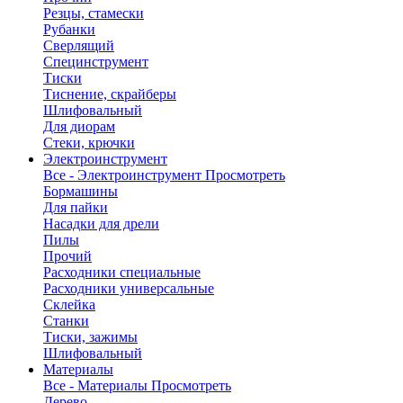
Резцы, стамески
Рубанки
Сверлящий
Специнструмент
Тиски
Тиснение, скрайберы
Шлифовальный
Для диорам
Стеки, крючки
Электроинструмент
Все - Электроинструмент
Просмотреть
Бормашины
Для пайки
Насадки для дрели
Пилы
Прочий
Расходники специальные
Расходники универсальные
Склейка
Станки
Тиски, зажимы
Шлифовальный
Материалы
Все - Материалы
Просмотреть
Дерево