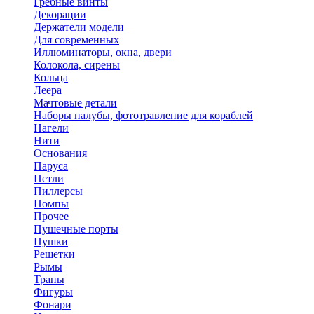
Гребные винты
Декорации
Держатели модели
Для современных
Иллюминаторы, окна, двери
Колокола, сирены
Кольца
Леера
Мачтовые детали
Наборы палубы, фототравление для кораблей
Нагели
Нити
Основания
Паруса
Петли
Пиллерсы
Помпы
Прочее
Пушечные порты
Пушки
Решетки
Рымы
Трапы
Фигуры
Фонари