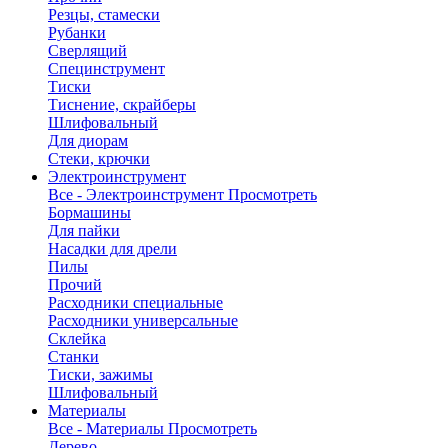
Резцы, стамески
Рубанки
Сверлящий
Специнструмент
Тиски
Тиснение, скрайберы
Шлифовальный
Для диорам
Стеки, крючки
Электроинструмент
Все - Электроинструмент
Просмотреть
Бормашины
Для пайки
Насадки для дрели
Пилы
Прочий
Расходники специальные
Расходники универсальные
Склейка
Станки
Тиски, зажимы
Шлифовальный
Материалы
Все - Материалы
Просмотреть
Дерево