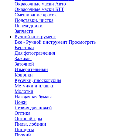
Окрасочные маски Авто
Окрасочные маски БТТ
Смешивание красок
Подставки, чистка
Переходники
Запчасти
Ручной инструмент
Все - Ручной инструмент
Просмотреть
Верстаки
Для фототравления
Зажимы
Заточной
Измерительный
Коврики
Кусачки, плоскогубцы
Метчики и плашки
Молотки
Наждачная бумага
Ножи
Лезвия для ножей
Оптика
Органайзеры
Пилы, лобзики
Пинцеты
Прочий