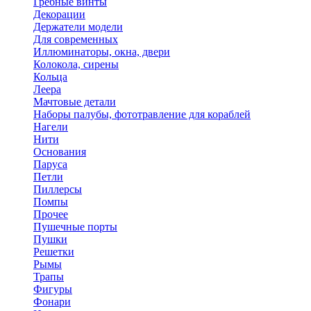
Гребные винты
Декорации
Держатели модели
Для современных
Иллюминаторы, окна, двери
Колокола, сирены
Кольца
Леера
Мачтовые детали
Наборы палубы, фототравление для кораблей
Нагели
Нити
Основания
Паруса
Петли
Пиллерсы
Помпы
Прочее
Пушечные порты
Пушки
Решетки
Рымы
Трапы
Фигуры
Фонари