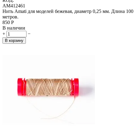
КОД:
AM412461
Нить Amati для моделей бежевая, диаметр 0,25 мм. Длина 100
метров.
‍850‍
Р
В наличии
+
−
В корзину