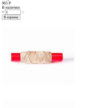
‍965‍
Р
В наличии
+
−
В корзину