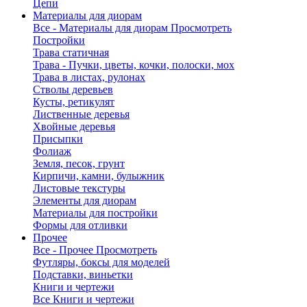
Цепи
Материалы для диорам
Все - Материалы для диорам
Просмотреть
Постройки
Трава статичная
Трава - Пучки, цветы, кочки, полоски, мох
Трава в листах, рулонах
Стволы деревьев
Кусты, ретикулят
Лиственные деревья
Хвойные деревья
Присыпки
Фолиаж
Земля, песок, грунт
Кирпичи, камни, булыжник
Листовые текстуры
Элементы для диорам
Материалы для постройки
Формы для отливки
Прочее
Все - Прочее
Просмотреть
Футляры, боксы для моделей
Подставки, виньетки
Книги и чертежи
Все Книги и чертежи