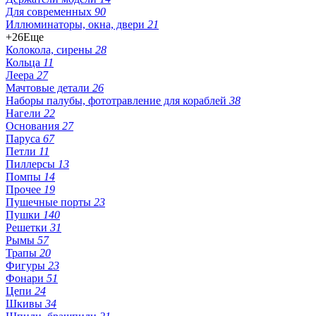
Для современных
90
Иллюминаторы, окна, двери
21
+26
Еще
Колокола, сирены
28
Кольца
11
Леера
27
Мачтовые детали
26
Наборы палубы, фототравление для кораблей
38
Нагели
22
Основания
27
Паруса
67
Петли
11
Пиллерсы
13
Помпы
14
Прочее
19
Пушечные порты
23
Пушки
140
Решетки
31
Рымы
57
Трапы
20
Фигуры
23
Фонари
51
Цепи
24
Шкивы
34