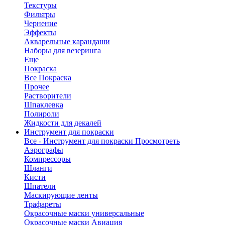
Текстуры
Фильтры
Чернение
Эффекты
Акварельные карандаши
Наборы для везеринга
Еще
Покраска
Все Покраска
Прочее
Растворители
Шпаклевка
Полироли
Жидкости для декалей
Инструмент для покраски
Все - Инструмент для покраски
Просмотреть
Аэрографы
Компрессоры
Шланги
Кисти
Шпатели
Маскирующие ленты
Трафареты
Окрасочные маски универсальные
Окрасочные маски Авиация