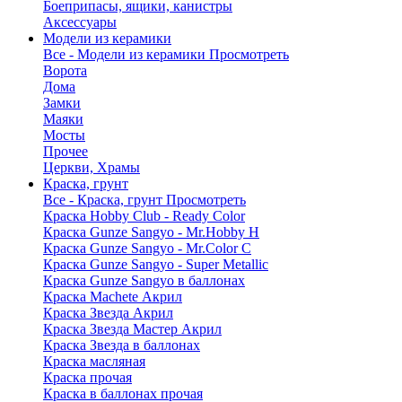
Боеприпасы, ящики, канистры
Аксессуары
Модели из керамики
Все - Модели из керамики
Просмотреть
Ворота
Дома
Замки
Маяки
Мосты
Прочее
Церкви, Храмы
Краска, грунт
Все - Краска, грунт
Просмотреть
Краска Hobby Club - Ready Color
Краска Gunze Sangyo - Mr.Hobby H
Краска Gunze Sangyo - Mr.Color C
Краска Gunze Sangyo - Super Metallic
Краска Gunze Sangyo в баллонах
Краска Machete Акрил
Краска Звезда Акрил
Краска Звезда Мастер Акрил
Краска Звезда в баллонах
Краска масляная
Краска прочая
Краска в баллонах прочая