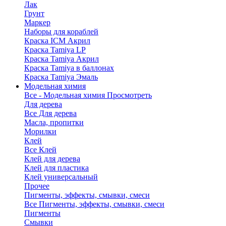
Лак
Грунт
Маркер
Наборы для кораблей
Краска ICM Акрил
Краска Tamiya LP
Краска Tamiya Акрил
Краска Tamiya в баллонах
Краска Tamiya Эмаль
Модельная химия
Все - Модельная химия
Просмотреть
Для дерева
Все Для дерева
Масла, пропитки
Морилки
Клей
Все Клей
Клей для дерева
Клей для пластика
Клей универсальный
Прочее
Пигменты, эффекты, смывки, смеси
Все Пигменты, эффекты, смывки, смеси
Пигменты
Смывки