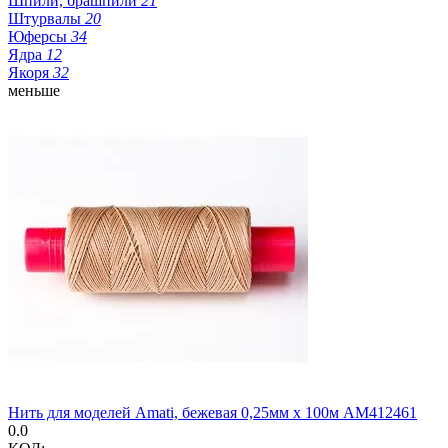
Шпили, брашпили
21
Штурвалы
20
Юферсы
34
Ядра
12
Якоря
32
меньше
Нить для моделей Amati, бежевая 0,25мм х 100м AM412461
0.0