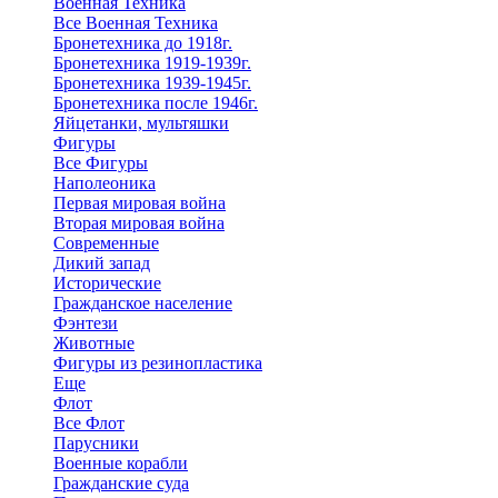
Военная Техника
Все Военная Техника
Бронетехника до 1918г.
Бронетехника 1919-1939г.
Бронетехника 1939-1945г.
Бронетехника после 1946г.
Яйцетанки, мультяшки
Фигуры
Все Фигуры
Наполеоника
Первая мировая война
Вторая мировая война
Современные
Дикий запад
Исторические
Гражданское население
Фэнтези
Животные
Фигуры из резинопластика
Еще
Флот
Все Флот
Парусники
Военные корабли
Гражданские суда