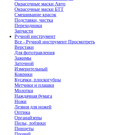
Окрасочные маски Авто
Окрасочные маски БТТ
Смешивание красок
Подставки, чистка
Переходники
Запчасти
Ручной инструмент
Все - Ручной инструмент
Просмотреть
Верстаки
Для фототравления
Зажимы
Заточной
Измерительный
Коврики
Кусачки, плоскогубцы
Метчики и плашки
Молотки
Наждачная бумага
Ножи
Лезвия для ножей
Оптика
Органайзеры
Пилы, лобзики
Пинцеты
Прочий