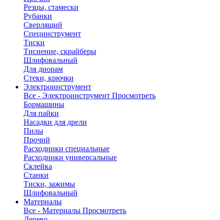
Резцы, стамески
Рубанки
Сверлящий
Специнструмент
Тиски
Тиснение, скрайберы
Шлифовальный
Для диорам
Стеки, крючки
Электроинструмент
Все - Электроинструмент
Просмотреть
Бормашины
Для пайки
Насадки для дрели
Пилы
Прочий
Расходники специальные
Расходники универсальные
Склейка
Станки
Тиски, зажимы
Шлифовальный
Материалы
Все - Материалы
Просмотреть
Дерево