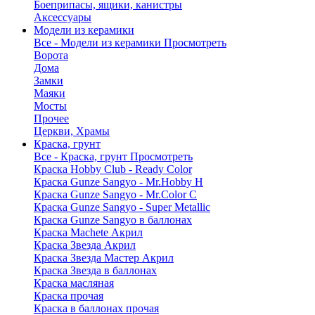
Боеприпасы, ящики, канистры
Аксессуары
Модели из керамики
Все - Модели из керамики
Просмотреть
Ворота
Дома
Замки
Маяки
Мосты
Прочее
Церкви, Храмы
Краска, грунт
Все - Краска, грунт
Просмотреть
Краска Hobby Club - Ready Color
Краска Gunze Sangyo - Mr.Hobby H
Краска Gunze Sangyo - Mr.Color C
Краска Gunze Sangyo - Super Metallic
Краска Gunze Sangyo в баллонах
Краска Machete Акрил
Краска Звезда Акрил
Краска Звезда Мастер Акрил
Краска Звезда в баллонах
Краска масляная
Краска прочая
Краска в баллонах прочая