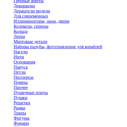
Гребные винты
Декорации
Держатели модели
Для современных
Иллюминаторы, окна, двери
Колокола, сирены
Кольца
Леера
Мачтовые детали
Наборы палубы, фототравление для кораблей
Нагели
Нити
Основания
Паруса
Петли
Пиллерсы
Помпы
Прочее
Пушечные порты
Пушки
Решетки
Рымы
Трапы
Фигуры
Фонари