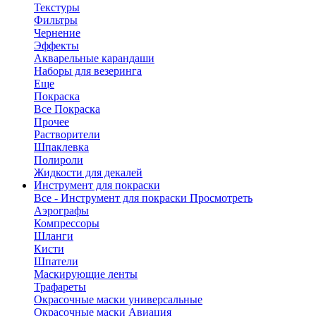
Текстуры
Фильтры
Чернение
Эффекты
Акварельные карандаши
Наборы для везеринга
Еще
Покраска
Все Покраска
Прочее
Растворители
Шпаклевка
Полироли
Жидкости для декалей
Инструмент для покраски
Все - Инструмент для покраски
Просмотреть
Аэрографы
Компрессоры
Шланги
Кисти
Шпатели
Маскирующие ленты
Трафареты
Окрасочные маски универсальные
Окрасочные маски Авиация