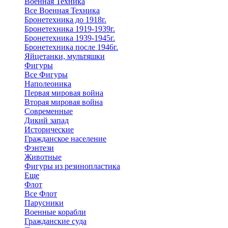
Военная Техника
Все Военная Техника
Бронетехника до 1918г.
Бронетехника 1919-1939г.
Бронетехника 1939-1945г.
Бронетехника после 1946г.
Яйцетанки, мультяшки
Фигуры
Все Фигуры
Наполеоника
Первая мировая война
Вторая мировая война
Современные
Дикий запад
Исторические
Гражданское население
Фэнтези
Животные
Фигуры из резинопластика
Еще
Флот
Все Флот
Парусники
Военные корабли
Гражданские суда