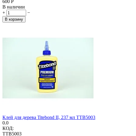
‍600‍
Р
В наличии
+
−
В корзину
Клей для дерева Titebond II, 237 мл TTB5003
0.0
КОД:
TTB5003