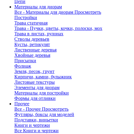
Цепи
Материалы для диорам
Все - Материалы для диорам
Просмотреть
Постройки
Трава статичная
Трава - Пучки, цветы, кочки, полоски, мох
Трава в листах, рулонах
Стволы деревьев
Кусты, ретикулят
Лиственные деревья
Хвойные деревья
Присыпки
Фолиаж
Земля, песок, грунт
Кирпичи, камни, булыжник
Листовые текстуры
Элементы для диорам
Материалы для постройки
Формы для отливки
Прочее
Все - Прочее
Просмотреть
Футляры, боксы для моделей
Подставки, виньетки
Книги и чертежи
Все Книги и чертежи