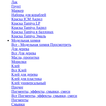
Лак
Грунт
Маркер
Наборы для кораблей
Краска ICM Акрил
Краска Tamiya LP
Краска Tamiya Акрил
Краска Tamiya в баллонах
Краска Tamiya Эмаль
Модельная химия
Все - Модельная химия
Просмотреть
Для дерева
Все Для дерева
Масла, пропитки
Морилки
Клей
Все Клей
Клей для дерева
Клей для пластика
Клей универсальный
Прочее
Пигменты, эффекты, смывки, смеси
Все Пигменты, эффекты, смывки, смеси
Пигменты
Смывки