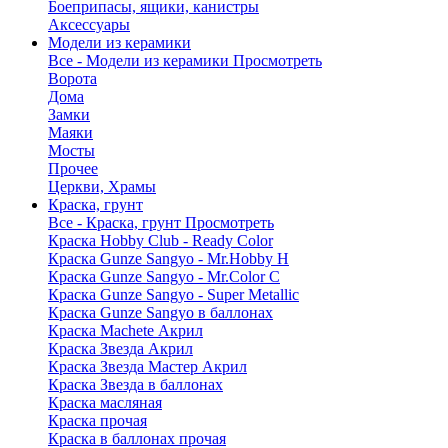
Боеприпасы, ящики, канистры
Аксессуары
Модели из керамики
Все - Модели из керамики
Просмотреть
Ворота
Дома
Замки
Маяки
Мосты
Прочее
Церкви, Храмы
Краска, грунт
Все - Краска, грунт
Просмотреть
Краска Hobby Club - Ready Color
Краска Gunze Sangyo - Mr.Hobby H
Краска Gunze Sangyo - Mr.Color C
Краска Gunze Sangyo - Super Metallic
Краска Gunze Sangyo в баллонах
Краска Machete Акрил
Краска Звезда Акрил
Краска Звезда Мастер Акрил
Краска Звезда в баллонах
Краска масляная
Краска прочая
Краска в баллонах прочая