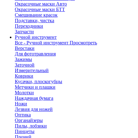
Окрасочные маски Авто
Окрасочные маски БТТ
Смешивание красок
Подставки, чистка
Переходники
Запчасти
Ручной инструмент
Все - Ручной инструмент
Просмотреть
Верстаки
Для фототравления
Зажимы
Заточной
Измерительный
Коврики
Кусачки, плоскогубцы
Метчики и плашки
Молотки
Наждачная бумага
Ножи
Лезвия для ножей
Оптика
Органайзеры
Пилы, лобзики
Пинцеты
Прочий