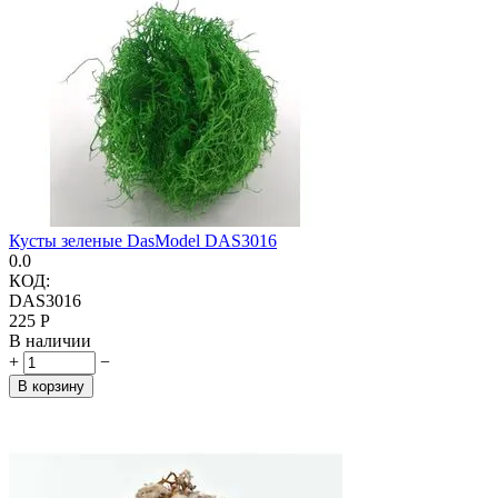
Кусты зеленые DasModel DAS3016
0.0
КОД:
DAS3016
‍225‍
Р
В наличии
+
−
В корзину