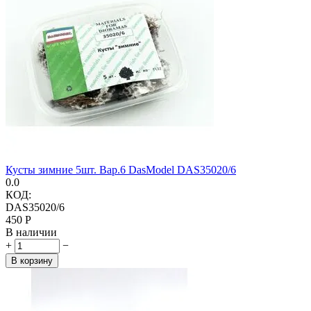
Кусты зимние 5шт. Вар.6 DasModel DAS35020/6
0.0
КОД:
DAS35020/6
‍450‍
Р
В наличии
+
−
В корзину