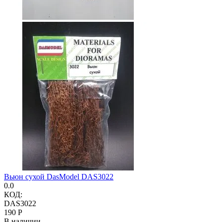
Вьюн сухой DasModel DAS3022
0.0
КОД:
DAS3022
‍190‍
Р
В наличии