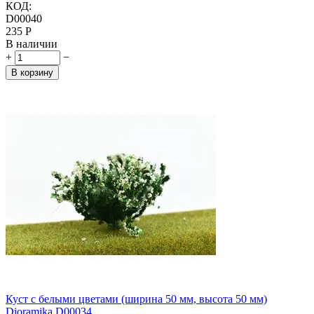
КОД:
D00040
‍235‍
Р
В наличии
+
−
В корзину
Куст с белыми цветами (ширина 50 мм, высота 50 мм)
Dioramika D00034