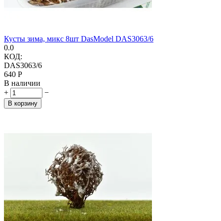
Кусты зима, микс 8шт DasModel DAS3063/6
0.0
КОД:
DAS3063/6
‍640‍
Р
В наличии
+
−
В корзину