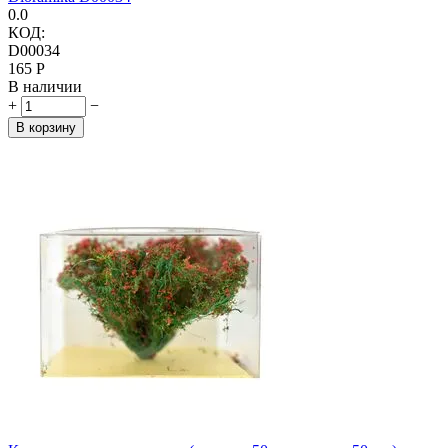
0.0
КОД:
D00034
‍165‍
Р
В наличии
+
−
В корзину