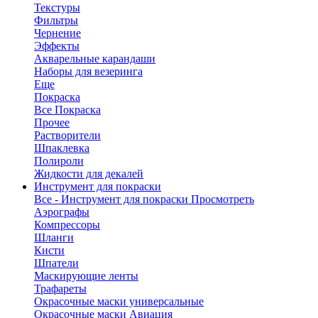
Текстуры
Фильтры
Чернение
Эффекты
Акварельные карандаши
Наборы для везеринга
Еще
Покраска
Все Покраска
Прочее
Растворители
Шпаклевка
Полироли
Жидкости для декалей
Инструмент для покраски
Все - Инструмент для покраски
Просмотреть
Аэрографы
Компрессоры
Шланги
Кисти
Шпатели
Маскирующие ленты
Трафареты
Окрасочные маски универсальные
Окрасочные маски Авиация