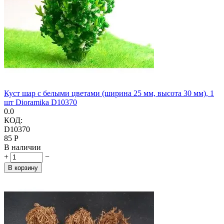
Куст шар с белыми цветами (ширина 25 мм, высота 30 мм), 1
шт Dioramika D10370
0.0
КОД:
D10370
‍85‍
Р
В наличии
+
−
В корзину