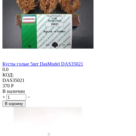
Кусты голые 5шт DasModel DAS35021
0.0
КОД:
DAS35021
‍370‍
Р
В наличии
+
−
В корзину