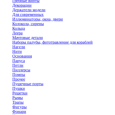
Гребные винты
Декорации
Держатели модели
Для современных
Иллюминаторы, окна, двери
Колокола, сирены
Кольца
Леера
Мачтовые детали
Наборы палубы, фототравление для кораблей
Нагели
Нити
Основания
Паруса
Петли
Пиллерсы
Помпы
Прочее
Пушечные порты
Пушки
Решетки
Рымы
Трапы
Фигуры
Фонари