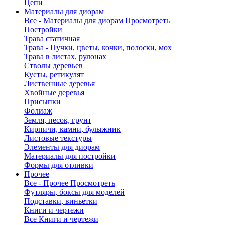
Цепи
Материалы для диорам
Все - Материалы для диорам
Просмотреть
Постройки
Трава статичная
Трава - Пучки, цветы, кочки, полоски, мох
Трава в листах, рулонах
Стволы деревьев
Кусты, ретикулят
Лиственные деревья
Хвойные деревья
Присыпки
Фолиаж
Земля, песок, грунт
Кирпичи, камни, булыжник
Листовые текстуры
Элементы для диорам
Материалы для постройки
Формы для отливки
Прочее
Все - Прочее
Просмотреть
Футляры, боксы для моделей
Подставки, виньетки
Книги и чертежи
Все Книги и чертежи