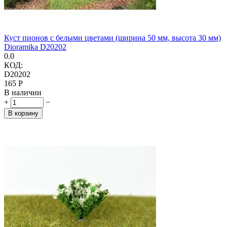
Куст пионов с белыми цветами (ширина 50 мм, высота 30 мм)
Dioramika D20202
0.0
КОД:
D20202
‍165‍
Р
В наличии
+
−
В корзину