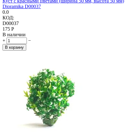
Куст с красными цветами (ширина 50 мм, высота 50 мм)
Dioramika D00037
0.0
КОД:
D00037
‍175‍
Р
В наличии
+
−
В корзину