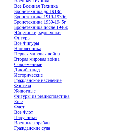
Военная Техника
Все Военная Техника
Бронетехника до 1918г.
Бронетехника 1919-1939г.
Бронетехника 1939-1945г.
Бронетехника после 1946г.
Яйцетанки, мультяшки
Фигуры
Все Фигуры
Наполеоника
Первая мировая война
Вторая мировая война
Современные
Дикий запад
Исторические
Гражданское население
Фэнтези
Животные
Фигуры из резинопластика
Еще
Флот
Все Флот
Парусники
Военные корабли
Гражданские суда