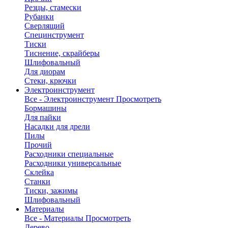
Резцы, стамески
Рубанки
Сверлящий
Специнструмент
Тиски
Тиснение, скрайберы
Шлифовальный
Для диорам
Стеки, крючки
Электроинструмент
Все - Электроинструмент
Просмотреть
Бормашины
Для пайки
Насадки для дрели
Пилы
Прочий
Расходники специальные
Расходники универсальные
Склейка
Станки
Тиски, зажимы
Шлифовальный
Материалы
Все - Материалы
Просмотреть
Дерево