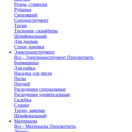
Резцы, стамески
Рубанки
Сверлящий
Специнструмент
Тиски
Тиснение, скрайберы
Шлифовальный
Для диорам
Стеки, крючки
Электроинструмент
Все - Электроинструмент
Просмотреть
Бормашины
Для пайки
Насадки для дрели
Пилы
Прочий
Расходники специальные
Расходники универсальные
Склейка
Станки
Тиски, зажимы
Шлифовальный
Материалы
Все - Материалы
Просмотреть
Дерево