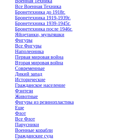
Военная Техника
Все Военная Техника
Бронетехника до 1918г.
Бронетехника 1919-1939г.
Бронетехника 1939-1945г.
Бронетехника после 1946г.
Яйцетанки, мультяшки
Фигуры
Все Фигуры
Наполеоника
Первая мировая война
Вторая мировая война
Современные
Дикий запад
Исторические
Гражданское население
Фэнтези
Животные
Фигуры из резинопластика
Еще
Флот
Все Флот
Парусники
Военные корабли
Гражданские суда