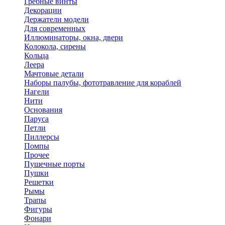
Гребные винты
Декорации
Держатели модели
Для современных
Иллюминаторы, окна, двери
Колокола, сирены
Кольца
Леера
Мачтовые детали
Наборы палубы, фототравление для кораблей
Нагели
Нити
Основания
Паруса
Петли
Пиллерсы
Помпы
Прочее
Пушечные порты
Пушки
Решетки
Рымы
Трапы
Фигуры
Фонари