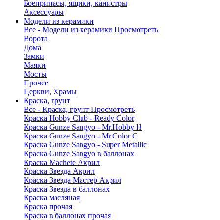
Боеприпасы, ящики, канистры
Аксессуары
Модели из керамики
Все - Модели из керамики
Просмотреть
Ворота
Дома
Замки
Маяки
Мосты
Прочее
Церкви, Храмы
Краска, грунт
Все - Краска, грунт
Просмотреть
Краска Hobby Club - Ready Color
Краска Gunze Sangyo - Mr.Hobby H
Краска Gunze Sangyo - Mr.Color C
Краска Gunze Sangyo - Super Metallic
Краска Gunze Sangyo в баллонах
Краска Machete Акрил
Краска Звезда Акрил
Краска Звезда Мастер Акрил
Краска Звезда в баллонах
Краска масляная
Краска прочая
Краска в баллонах прочая