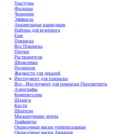
Текстуры
Фильтры
Чернение
Эффекты
Акварельные карандаши
Наборы для везеринга
Еще
Покраска
Все Покраска
Прочее
Растворители
Шпаклевка
Полироли
Жидкости для декалей
Инструмент для покраски
Все - Инструмент для покраски
Просмотреть
Аэрографы
Компрессоры
Шланги
Кисти
Шпатели
Маскирующие ленты
Трафареты
Окрасочные маски универсальные
Окрасочные маски Авиация