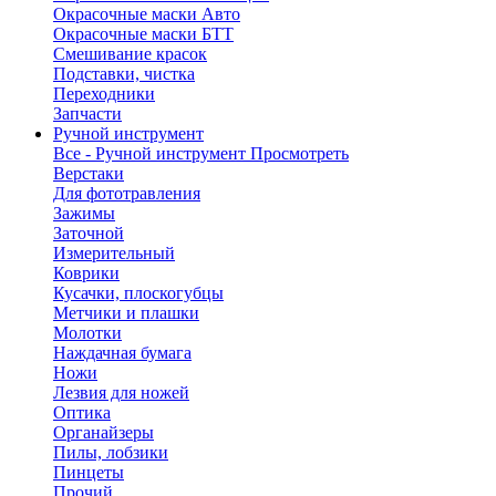
Окрасочные маски Авто
Окрасочные маски БТТ
Смешивание красок
Подставки, чистка
Переходники
Запчасти
Ручной инструмент
Все - Ручной инструмент
Просмотреть
Верстаки
Для фототравления
Зажимы
Заточной
Измерительный
Коврики
Кусачки, плоскогубцы
Метчики и плашки
Молотки
Наждачная бумага
Ножи
Лезвия для ножей
Оптика
Органайзеры
Пилы, лобзики
Пинцеты
Прочий