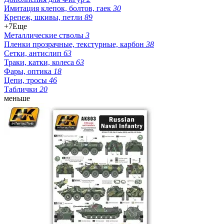
Имитация клепок, болтов, гаек
30
Крепеж, шкивы, петли
89
+7
Еще
Металлические стволы
3
Пленки прозрачные, текстурные, карбон
38
Сетки, антислип
63
Траки, катки, колеса
63
Фары, оптика
18
Цепи, тросы
46
Таблички
20
меньше