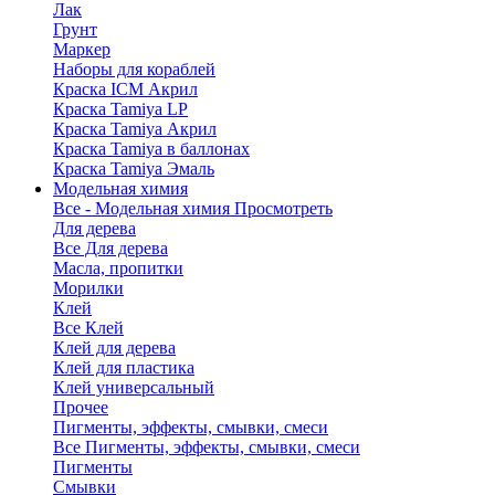
Лак
Грунт
Маркер
Наборы для кораблей
Краска ICM Акрил
Краска Tamiya LP
Краска Tamiya Акрил
Краска Tamiya в баллонах
Краска Tamiya Эмаль
Модельная химия
Все - Модельная химия
Просмотреть
Для дерева
Все Для дерева
Масла, пропитки
Морилки
Клей
Все Клей
Клей для дерева
Клей для пластика
Клей универсальный
Прочее
Пигменты, эффекты, смывки, смеси
Все Пигменты, эффекты, смывки, смеси
Пигменты
Смывки