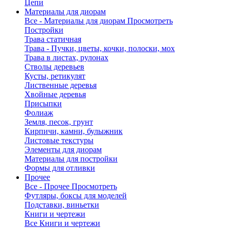
Цепи
Материалы для диорам
Все - Материалы для диорам
Просмотреть
Постройки
Трава статичная
Трава - Пучки, цветы, кочки, полоски, мох
Трава в листах, рулонах
Стволы деревьев
Кусты, ретикулят
Лиственные деревья
Хвойные деревья
Присыпки
Фолиаж
Земля, песок, грунт
Кирпичи, камни, булыжник
Листовые текстуры
Элементы для диорам
Материалы для постройки
Формы для отливки
Прочее
Все - Прочее
Просмотреть
Футляры, боксы для моделей
Подставки, виньетки
Книги и чертежи
Все Книги и чертежи