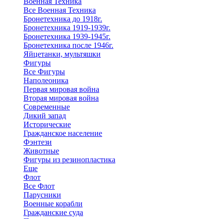
Военная Техника
Все Военная Техника
Бронетехника до 1918г.
Бронетехника 1919-1939г.
Бронетехника 1939-1945г.
Бронетехника после 1946г.
Яйцетанки, мультяшки
Фигуры
Все Фигуры
Наполеоника
Первая мировая война
Вторая мировая война
Современные
Дикий запад
Исторические
Гражданское население
Фэнтези
Животные
Фигуры из резинопластика
Еще
Флот
Все Флот
Парусники
Военные корабли
Гражданские суда