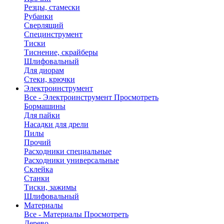
Резцы, стамески
Рубанки
Сверлящий
Специнструмент
Тиски
Тиснение, скрайберы
Шлифовальный
Для диорам
Стеки, крючки
Электроинструмент
Все - Электроинструмент
Просмотреть
Бормашины
Для пайки
Насадки для дрели
Пилы
Прочий
Расходники специальные
Расходники универсальные
Склейка
Станки
Тиски, зажимы
Шлифовальный
Материалы
Все - Материалы
Просмотреть
Дерево