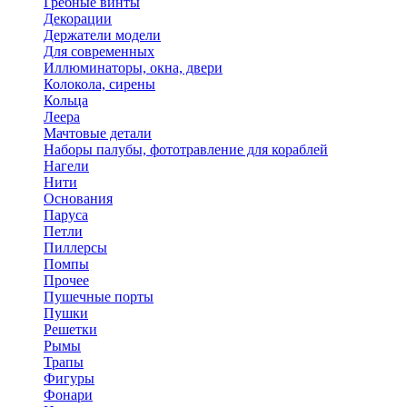
Гребные винты
Декорации
Держатели модели
Для современных
Иллюминаторы, окна, двери
Колокола, сирены
Кольца
Леера
Мачтовые детали
Наборы палубы, фототравление для кораблей
Нагели
Нити
Основания
Паруса
Петли
Пиллерсы
Помпы
Прочее
Пушечные порты
Пушки
Решетки
Рымы
Трапы
Фигуры
Фонари