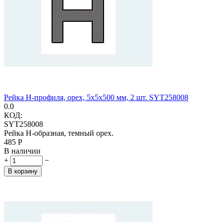
Рейка H-профиля, орех, 5х5х500 мм, 2 шт. SYT258008
0.0
КОД:
SYT258008
Рейка H-образная, темный орех.
‍485‍
Р
В наличии
+
−
В корзину