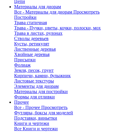
Цепи
Материалы для диорам
Все - Материалы для диорам
Просмотреть
Постройки
Трава статичная
Трава - Пучки, цветы, кочки, полоски, мох
Трава в листах, рулонах
Стволы деревьев
Кусты, ретикулят
Лиственные деревья
Хвойные деревья
Присыпки
Фолиаж
Земля, песок, грунт
Кирпичи, камни, булыжник
Листовые текстуры
Элементы для диорам
Материалы для постройки
Формы для отливки
Прочее
Все - Прочее
Просмотреть
Футляры, боксы для моделей
Подставки, виньетки
Книги и чертежи
Все Книги и чертежи