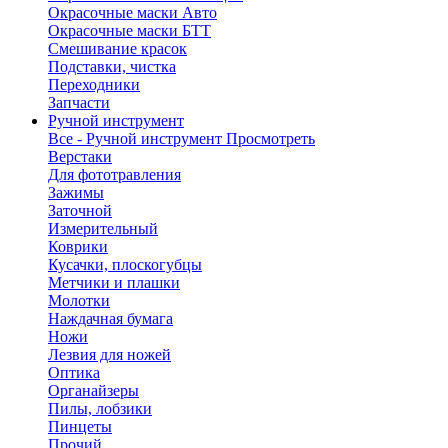
Окрасочные маски Авто
Окрасочные маски БТТ
Смешивание красок
Подставки, чистка
Переходники
Запчасти
Ручной инструмент
Все - Ручной инструмент
Просмотреть
Верстаки
Для фототравления
Зажимы
Заточной
Измерительный
Коврики
Кусачки, плоскогубцы
Метчики и плашки
Молотки
Наждачная бумага
Ножи
Лезвия для ножей
Оптика
Органайзеры
Пилы, лобзики
Пинцеты
Прочий