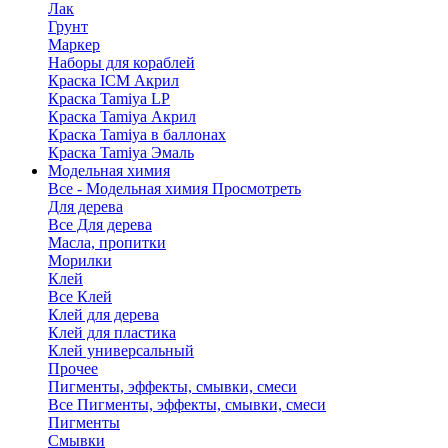
Лак
Грунт
Маркер
Наборы для кораблей
Краска ICM Акрил
Краска Tamiya LP
Краска Tamiya Акрил
Краска Tamiya в баллонах
Краска Tamiya Эмаль
Модельная химия
Все - Модельная химия
Просмотреть
Для дерева
Все Для дерева
Масла, пропитки
Морилки
Клей
Все Клей
Клей для дерева
Клей для пластика
Клей универсальный
Прочее
Пигменты, эффекты, смывки, смеси
Все Пигменты, эффекты, смывки, смеси
Пигменты
Смывки