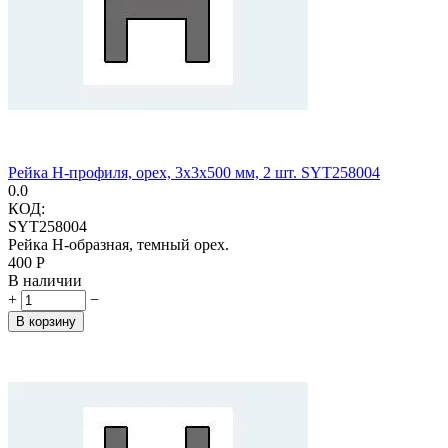
Рейка H-профиля, орех, 3х3х500 мм, 2 шт. SYT258004
0.0
КОД:
SYT258004
Рейка H-образная, темный орех.
‍400‍
Р
В наличии
+
−
В корзину