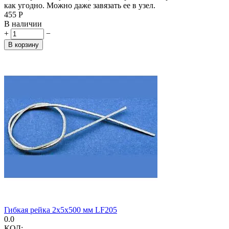
как угодно. Можно даже завязать ее в узел.
‍455‍
Р
В наличии
+
−
В корзину
Гибкая рейка 2х5х500 мм LF205
0.0
КОД: