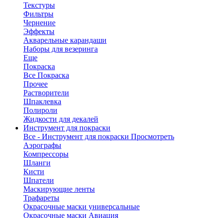
Текстуры
Фильтры
Чернение
Эффекты
Акварельные карандаши
Наборы для везеринга
Еще
Покраска
Все Покраска
Прочее
Растворители
Шпаклевка
Полироли
Жидкости для декалей
Инструмент для покраски
Все - Инструмент для покраски
Просмотреть
Аэрографы
Компрессоры
Шланги
Кисти
Шпатели
Маскирующие ленты
Трафареты
Окрасочные маски универсальные
Окрасочные маски Авиация