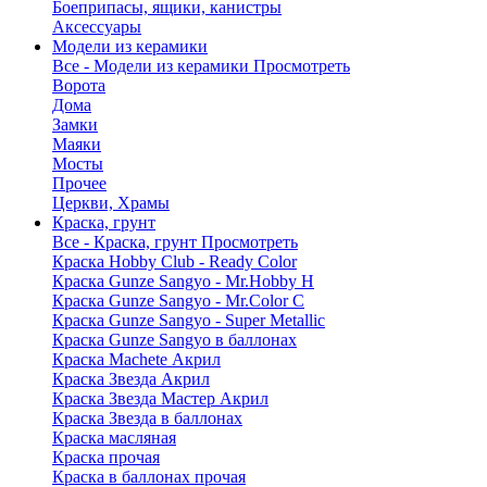
Боеприпасы, ящики, канистры
Аксессуары
Модели из керамики
Все - Модели из керамики
Просмотреть
Ворота
Дома
Замки
Маяки
Мосты
Прочее
Церкви, Храмы
Краска, грунт
Все - Краска, грунт
Просмотреть
Краска Hobby Club - Ready Color
Краска Gunze Sangyo - Mr.Hobby H
Краска Gunze Sangyo - Mr.Color C
Краска Gunze Sangyo - Super Metallic
Краска Gunze Sangyo в баллонах
Краска Machete Акрил
Краска Звезда Акрил
Краска Звезда Мастер Акрил
Краска Звезда в баллонах
Краска масляная
Краска прочая
Краска в баллонах прочая