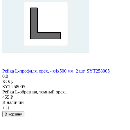
Рейка L-профиля, орех, 4х4х500 мм, 2 шт. SYT258005
0.0
КОД:
SYT258005
Рейка L-образная, темный орех.
‍455‍
Р
В наличии
+
−
В корзину