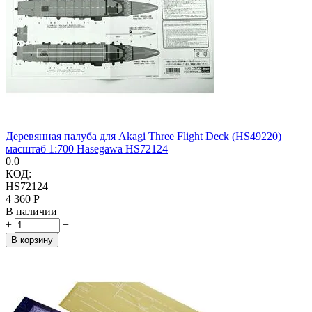
Деревянная палуба для Akagi Three Flight Deck (HS49220)
масштаб 1:700 Hasegawa HS72124
0.0
КОД:
HS72124
4 360
Р
В наличии
+
−
В корзину