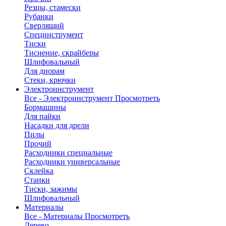
Резцы, стамески
Рубанки
Сверлящий
Специнструмент
Тиски
Тиснение, скрайберы
Шлифовальный
Для диорам
Стеки, крючки
Электроинструмент
Все - Электроинструмент
Просмотреть
Бормашины
Для пайки
Насадки для дрели
Пилы
Прочий
Расходники специальные
Расходники универсальные
Склейка
Станки
Тиски, зажимы
Шлифовальный
Материалы
Все - Материалы
Просмотреть
Дерево