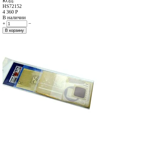
КОД:
HS72152
4 360
Р
В наличии
+
−
В корзину