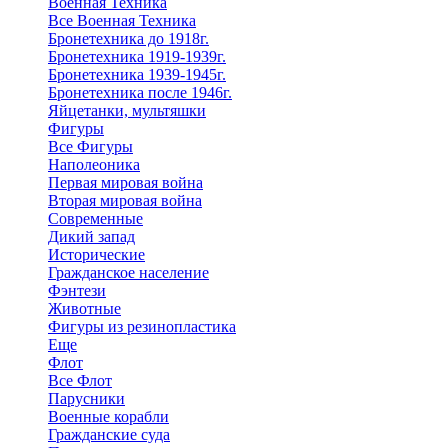
Военная Техника
Все Военная Техника
Бронетехника до 1918г.
Бронетехника 1919-1939г.
Бронетехника 1939-1945г.
Бронетехника после 1946г.
Яйцетанки, мультяшки
Фигуры
Все Фигуры
Наполеоника
Первая мировая война
Вторая мировая война
Современные
Дикий запад
Исторические
Гражданское население
Фэнтези
Животные
Фигуры из резинопластика
Еще
Флот
Все Флот
Парусники
Военные корабли
Гражданские суда