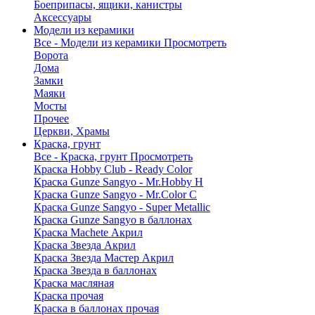
Боеприпасы, ящики, канистры
Аксессуары
Модели из керамики
Все - Модели из керамики
Просмотреть
Ворота
Дома
Замки
Маяки
Мосты
Прочее
Церкви, Храмы
Краска, грунт
Все - Краска, грунт
Просмотреть
Краска Hobby Club - Ready Color
Краска Gunze Sangyo - Mr.Hobby H
Краска Gunze Sangyo - Mr.Color C
Краска Gunze Sangyo - Super Metallic
Краска Gunze Sangyo в баллонах
Краска Machete Акрил
Краска Звезда Акрил
Краска Звезда Мастер Акрил
Краска Звезда в баллонах
Краска масляная
Краска прочая
Краска в баллонах прочая