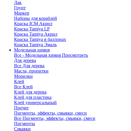
Лак
Грунт
Маркер
Наборы для кораблей
Краска ICM Акрил
Краска Tamiya LP
Краска Tamiya Акрил
Краска Tamiya в баллонах
Краска Tamiya Эмаль
Модельная химия
Все - Модельная химия
Просмотреть
Для дерева
Все Для дерева
Масла, пропитки
Морилки
Клей
Все Клей
Клей для дерева
Клей для пластика
Клей универсальный
Прочее
Пигменты, эффекты, смывки, смеси
Все Пигменты, эффекты, смывки, смеси
Пигменты
Смывки