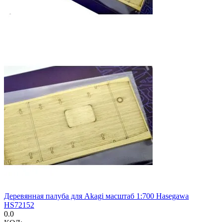
Деревянная палуба для Akagi масштаб 1:700 Hasegawa
HS72152
0.0