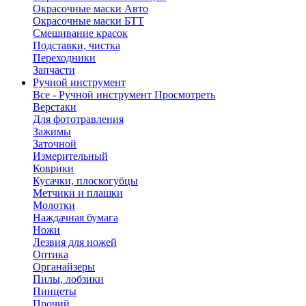
Окрасочные маски Авто
Окрасочные маски БТТ
Смешивание красок
Подставки, чистка
Переходники
Запчасти
Ручной инструмент
Все - Ручной инструмент
Просмотреть
Верстаки
Для фототравления
Зажимы
Заточной
Измерительный
Коврики
Кусачки, плоскогубцы
Метчики и плашки
Молотки
Наждачная бумага
Ножи
Лезвия для ножей
Оптика
Органайзеры
Пилы, лобзики
Пинцеты
Прочий