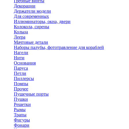
Гребные винты
Декорации
Держатели модели
Для современных
Иллюминаторы, окна, двери
Колокола, сирены
Кольца
Леера
Мачтовые детали
Наборы палубы, фототравление для кораблей
Нагели
Нити
Основания
Паруса
Петли
Пиллерсы
Помпы
Прочее
Пушечные порты
Пушки
Решетки
Рымы
Трапы
Фигуры
Фонари