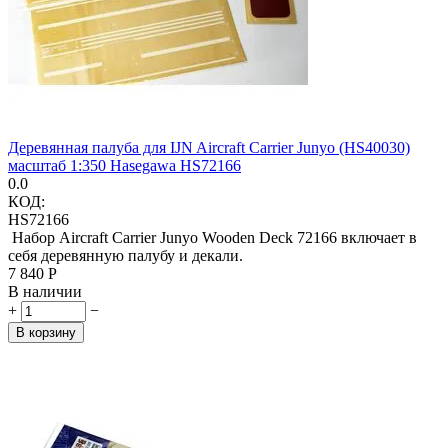
Деревянная палуба для IJN Aircraft Carrier Junyo (HS40030)
масштаб 1:350 Hasegawa HS72166
0.0
КОД:
HS72166
Набор Aircraft Carrier Junyo Wooden Deck 72166 включает в
себя деревянную палубу и декали.
7 840
Р
В наличии
+
−
В корзину