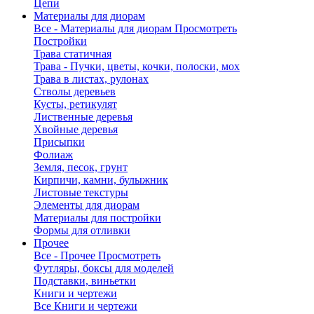
Цепи
Материалы для диорам
Все - Материалы для диорам
Просмотреть
Постройки
Трава статичная
Трава - Пучки, цветы, кочки, полоски, мох
Трава в листах, рулонах
Стволы деревьев
Кусты, ретикулят
Лиственные деревья
Хвойные деревья
Присыпки
Фолиаж
Земля, песок, грунт
Кирпичи, камни, булыжник
Листовые текстуры
Элементы для диорам
Материалы для постройки
Формы для отливки
Прочее
Все - Прочее
Просмотреть
Футляры, боксы для моделей
Подставки, виньетки
Книги и чертежи
Все Книги и чертежи