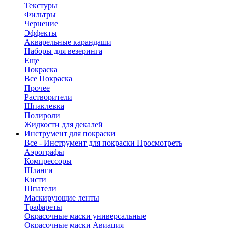
Текстуры
Фильтры
Чернение
Эффекты
Акварельные карандаши
Наборы для везеринга
Еще
Покраска
Все Покраска
Прочее
Растворители
Шпаклевка
Полироли
Жидкости для декалей
Инструмент для покраски
Все - Инструмент для покраски
Просмотреть
Аэрографы
Компрессоры
Шланги
Кисти
Шпатели
Маскирующие ленты
Трафареты
Окрасочные маски универсальные
Окрасочные маски Авиация