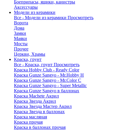
Боеприпасы, ящики, канистры
Аксессуары
Модели из керамики
Все - Модели из керамики
Просмотреть
Ворота
Дома
Замки
Маяки
Мосты
Прочее
Церкви, Храмы
Краска, грунт
Все - Краска, грунт
Просмотреть
Краска Hobby Club - Ready Color
Краска Gunze Sangyo - Mr.Hobby H
Краска Gunze Sangyo - Mr.Color C
Краска Gunze Sangyo - Super Metallic
Краска Gunze Sangyo в баллонах
Краска Machete Акрил
Краска Звезда Акрил
Краска Звезда Мастер Акрил
Краска Звезда в баллонах
Краска масляная
Краска прочая
Краска в баллонах прочая