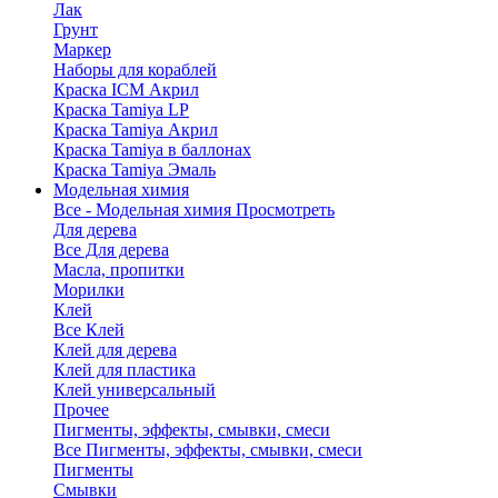
Лак
Грунт
Маркер
Наборы для кораблей
Краска ICM Акрил
Краска Tamiya LP
Краска Tamiya Акрил
Краска Tamiya в баллонах
Краска Tamiya Эмаль
Модельная химия
Все - Модельная химия
Просмотреть
Для дерева
Все Для дерева
Масла, пропитки
Морилки
Клей
Все Клей
Клей для дерева
Клей для пластика
Клей универсальный
Прочее
Пигменты, эффекты, смывки, смеси
Все Пигменты, эффекты, смывки, смеси
Пигменты
Смывки