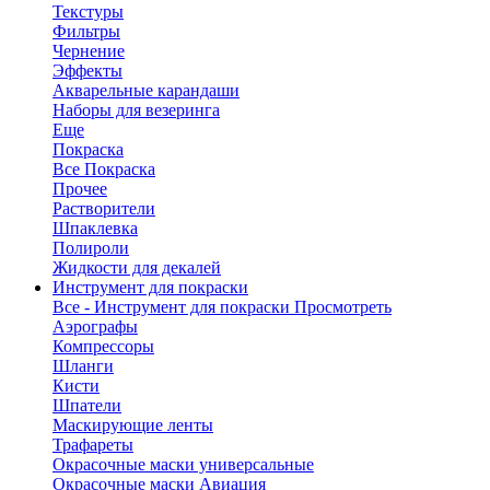
Текстуры
Фильтры
Чернение
Эффекты
Акварельные карандаши
Наборы для везеринга
Еще
Покраска
Все Покраска
Прочее
Растворители
Шпаклевка
Полироли
Жидкости для декалей
Инструмент для покраски
Все - Инструмент для покраски
Просмотреть
Аэрографы
Компрессоры
Шланги
Кисти
Шпатели
Маскирующие ленты
Трафареты
Окрасочные маски универсальные
Окрасочные маски Авиация