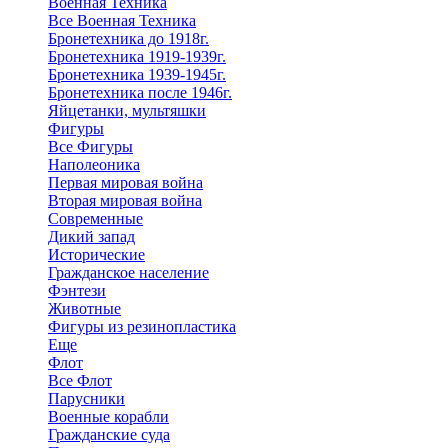
Военная Техника
Все Военная Техника
Бронетехника до 1918г.
Бронетехника 1919-1939г.
Бронетехника 1939-1945г.
Бронетехника после 1946г.
Яйцетанки, мультяшки
Фигуры
Все Фигуры
Наполеоника
Первая мировая война
Вторая мировая война
Современные
Дикий запад
Исторические
Гражданское население
Фэнтези
Животные
Фигуры из резинопластика
Еще
Флот
Все Флот
Парусники
Военные корабли
Гражданские суда