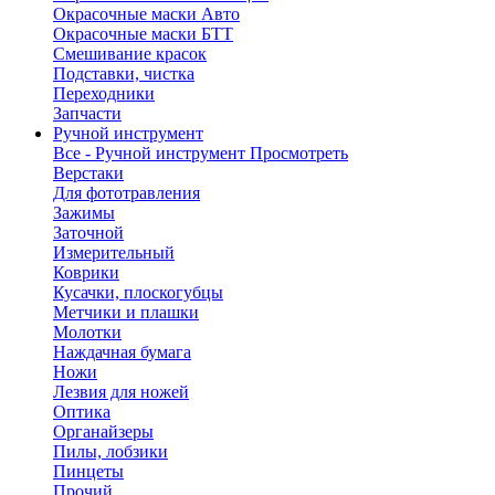
Окрасочные маски Авто
Окрасочные маски БТТ
Смешивание красок
Подставки, чистка
Переходники
Запчасти
Ручной инструмент
Все - Ручной инструмент
Просмотреть
Верстаки
Для фототравления
Зажимы
Заточной
Измерительный
Коврики
Кусачки, плоскогубцы
Метчики и плашки
Молотки
Наждачная бумага
Ножи
Лезвия для ножей
Оптика
Органайзеры
Пилы, лобзики
Пинцеты
Прочий