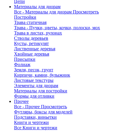
Цепи
Материалы для диорам
Все - Материалы для диорам
Просмотреть
Постройки
Трава статичная
Трава - Пучки, цветы, кочки, полоски, мох
Трава в листах, рулонах
Стволы деревьев
Кусты, ретикулят
Лиственные деревья
Хвойные деревья
Присыпки
Фолиаж
Земля, песок, грунт
Кирпичи, камни, булыжник
Листовые текстуры
Элементы для диорам
Материалы для постройки
Формы для отливки
Прочее
Все - Прочее
Просмотреть
Футляры, боксы для моделей
Подставки, виньетки
Книги и чертежи
Все Книги и чертежи