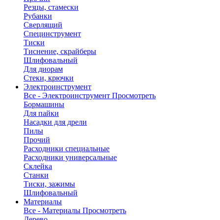
Резцы, стамески
Рубанки
Сверлящий
Специнструмент
Тиски
Тиснение, скрайберы
Шлифовальный
Для диорам
Стеки, крючки
Электроинструмент
Все - Электроинструмент
Просмотреть
Бормашины
Для пайки
Насадки для дрели
Пилы
Прочий
Расходники специальные
Расходники универсальные
Склейка
Станки
Тиски, зажимы
Шлифовальный
Материалы
Все - Материалы
Просмотреть
Дерево