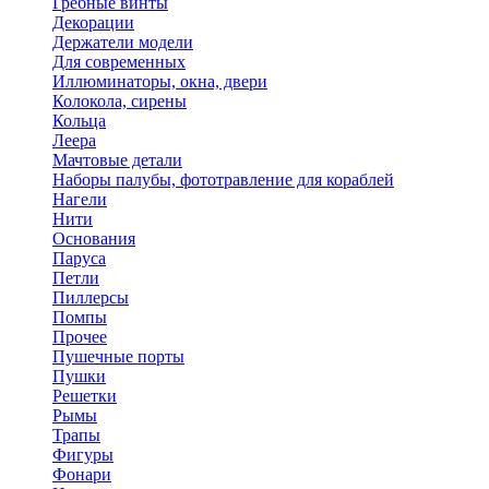
Гребные винты
Декорации
Держатели модели
Для современных
Иллюминаторы, окна, двери
Колокола, сирены
Кольца
Леера
Мачтовые детали
Наборы палубы, фототравление для кораблей
Нагели
Нити
Основания
Паруса
Петли
Пиллерсы
Помпы
Прочее
Пушечные порты
Пушки
Решетки
Рымы
Трапы
Фигуры
Фонари