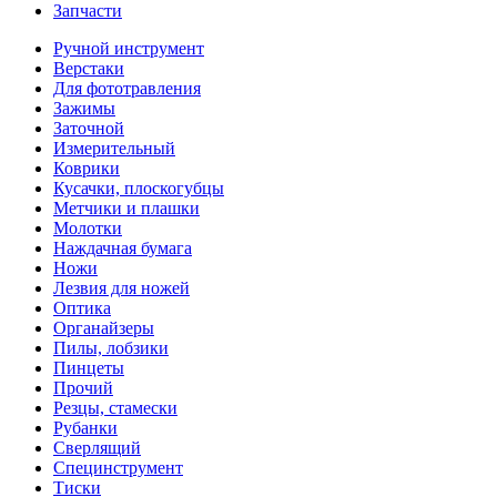
Запчасти
Ручной инструмент
Верстаки
Для фототравления
Зажимы
Заточной
Измерительный
Коврики
Кусачки, плоскогубцы
Метчики и плашки
Молотки
Наждачная бумага
Ножи
Лезвия для ножей
Оптика
Органайзеры
Пилы, лобзики
Пинцеты
Прочий
Резцы, стамески
Рубанки
Сверлящий
Специнструмент
Тиски