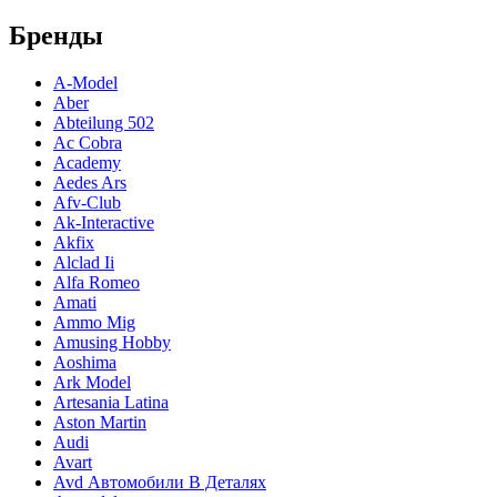
Бренды
A-Model
Aber
Abteilung 502
Ac Cobra
Academy
Aedes Ars
Afv-Club
Ak-Interactive
Akfix
Alclad Ii
Alfa Romeo
Amati
Ammo Mig
Amusing Hobby
Aoshima
Ark Model
Artesania Latina
Aston Martin
Audi
Avart
Avd Автомобили В Деталях