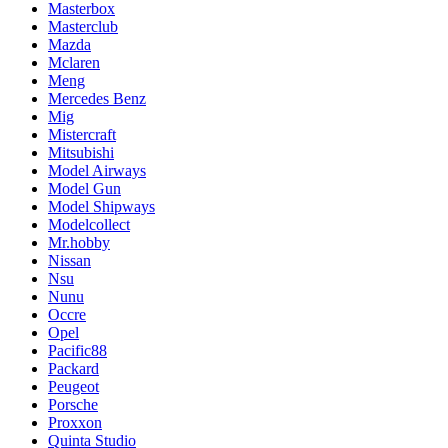
Masterbox
Masterclub
Mazda
Mclaren
Meng
Mercedes Benz
Mig
Mistercraft
Mitsubishi
Model Airways
Model Gun
Model Shipways
Modelcollect
Mr.hobby
Nissan
Nsu
Nunu
Occre
Opel
Pacific88
Packard
Peugeot
Porsche
Proxxon
Quinta Studio