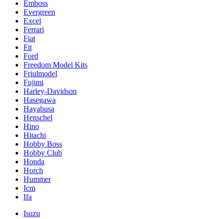
Emboss
Evergreen
Excel
Ferrari
Fiat
Fit
Ford
Freedom Model Kits
Friulmodel
Fujimi
Harley-Davidson
Hasegawa
Hayabusa
Henschel
Hino
Hitachi
Hobby Boss
Hobby Club
Honda
Horch
Hummer
Icm
Ifa
Isuzu