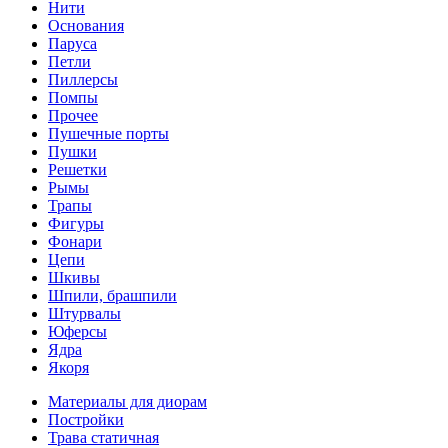
Нити
Основания
Паруса
Петли
Пиллерсы
Помпы
Прочее
Пушечные порты
Пушки
Решетки
Рымы
Трапы
Фигуры
Фонари
Цепи
Шкивы
Шпили, брашпили
Штурвалы
Юферсы
Ядра
Якоря
Материалы для диорам
Постройки
Трава статичная