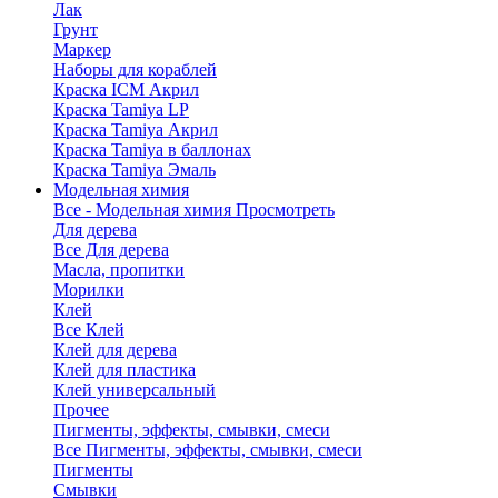
Лак
Грунт
Маркер
Наборы для кораблей
Краска ICM Акрил
Краска Tamiya LP
Краска Tamiya Акрил
Краска Tamiya в баллонах
Краска Tamiya Эмаль
Модельная химия
Все - Модельная химия
Просмотреть
Для дерева
Все Для дерева
Масла, пропитки
Морилки
Клей
Все Клей
Клей для дерева
Клей для пластика
Клей универсальный
Прочее
Пигменты, эффекты, смывки, смеси
Все Пигменты, эффекты, смывки, смеси
Пигменты
Смывки