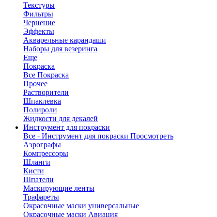
Текстуры
Фильтры
Чернение
Эффекты
Акварельные карандаши
Наборы для везеринга
Еще
Покраска
Все Покраска
Прочее
Растворители
Шпаклевка
Полироли
Жидкости для декалей
Инструмент для покраски
Все - Инструмент для покраски
Просмотреть
Аэрографы
Компрессоры
Шланги
Кисти
Шпатели
Маскирующие ленты
Трафареты
Окрасочные маски универсальные
Окрасочные маски Авиация