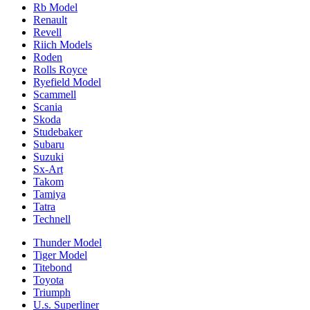
Rb Model
Renault
Revell
Riich Models
Roden
Rolls Royce
Ryefield Model
Scammell
Scania
Skoda
Studebaker
Subaru
Suzuki
Sx-Art
Takom
Tamiya
Tatra
Technell
Thunder Model
Tiger Model
Titebond
Toyota
Triumph
U.s. Superliner