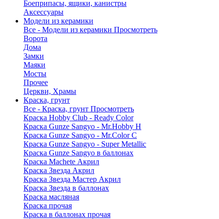
Боеприпасы, ящики, канистры
Аксессуары
Модели из керамики
Все - Модели из керамики
Просмотреть
Ворота
Дома
Замки
Маяки
Мосты
Прочее
Церкви, Храмы
Краска, грунт
Все - Краска, грунт
Просмотреть
Краска Hobby Club - Ready Color
Краска Gunze Sangyo - Mr.Hobby H
Краска Gunze Sangyo - Mr.Color C
Краска Gunze Sangyo - Super Metallic
Краска Gunze Sangyo в баллонах
Краска Machete Акрил
Краска Звезда Акрил
Краска Звезда Мастер Акрил
Краска Звезда в баллонах
Краска масляная
Краска прочая
Краска в баллонах прочая