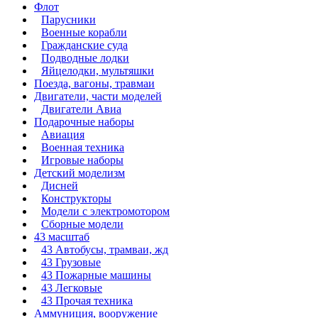
Флот
Парусники
Военные корабли
Гражданские суда
Подводные лодки
Яйцелодки, мультяшки
Поезда, вагоны, травмаи
Двигатели, части моделей
Двигатели Авиа
Подарочные наборы
Авиация
Военная техника
Игровые наборы
Детский моделизм
Дисней
Конструкторы
Модели с электромотором
Сборные модели
43 масштаб
43 Автобусы, трамваи, жд
43 Грузовые
43 Пожарные машины
43 Легковые
43 Прочая техника
Аммуниция, вооружение