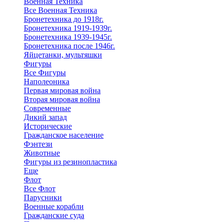
Военная Техника
Все Военная Техника
Бронетехника до 1918г.
Бронетехника 1919-1939г.
Бронетехника 1939-1945г.
Бронетехника после 1946г.
Яйцетанки, мультяшки
Фигуры
Все Фигуры
Наполеоника
Первая мировая война
Вторая мировая война
Современные
Дикий запад
Исторические
Гражданское население
Фэнтези
Животные
Фигуры из резинопластика
Еще
Флот
Все Флот
Парусники
Военные корабли
Гражданские суда