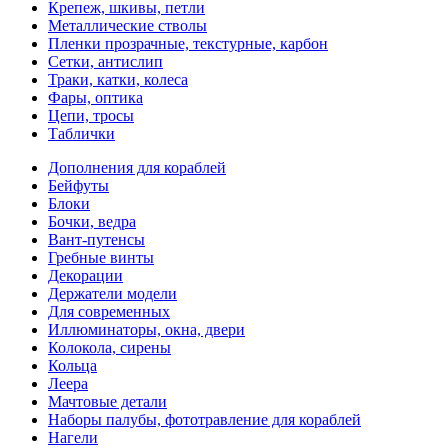
Крепеж, шкивы, петли
Металлические стволы
Пленки прозрачные, текстурные, карбон
Сетки, антислип
Траки, катки, колеса
Фары, оптика
Цепи, тросы
Таблички
Дополнения для кораблей
Бейфуты
Блоки
Бочки, ведра
Вант-путенсы
Гребные винты
Декорации
Держатели модели
Для современных
Иллюминаторы, окна, двери
Колокола, сирены
Кольца
Леера
Мачтовые детали
Наборы палубы, фототравление для кораблей
Нагели