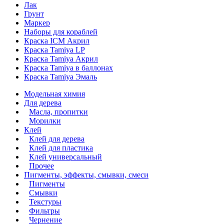
Лак
Грунт
Маркер
Наборы для кораблей
Краска ICM Акрил
Краска Tamiya LP
Краска Tamiya Акрил
Краска Tamiya в баллонах
Краска Tamiya Эмаль
Модельная химия
Для дерева
Масла, пропитки
Морилки
Клей
Клей для дерева
Клей для пластика
Клей универсальный
Прочее
Пигменты, эффекты, смывки, смеси
Пигменты
Смывки
Текстуры
Фильтры
Чернение