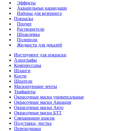
Эффекты
Акварельные карандаши
Наборы для везеринга
Покраска
Прочее
Растворители
Шпаклевка
Полироли
Жидкости для декалей
Инструмент для покраски
Аэрографы
Компрессоры
Шланги
Кисти
Шпатели
Маскирующие ленты
Трафареты
Окрасочные маски универсальные
Окрасочные маски Авиация
Окрасочные маски Авто
Окрасочные маски БТТ
Смешивание красок
Подставки, чистка
Переходники