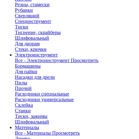
Резцы, стамески
Рубанки
Сверлящий
Специнструмент
Тиски
Тиснение, скрайберы
Шлифовальный
Для диорам
Стеки, крючки
Электроинструмент
Все - Электроинструмент
Просмотреть
Бормашины
Для пайки
Насадки для дрели
Пилы
Прочий
Расходники специальные
Расходники универсальные
Склейка
Станки
Тиски, зажимы
Шлифовальный
Материалы
Все - Материалы
Просмотреть
Дерево