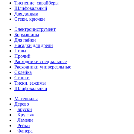
Тиснение, скрайберы
Шлифовальный
Для диорам
Стеки, крючки
Электроинструмент
Бормашины
Для пайки
Насадки для дрели
Пилы
Прочий
Расходники специальные
Расходники универсальные
Склейка
Станки
Тиски, зажимы
Шлифовальный
Материалы
Дерево
Бруски
Кругляк
Ламели
Рейки
Фанера