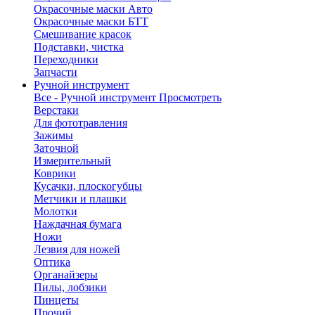
Окрасочные маски Авто
Окрасочные маски БТТ
Смешивание красок
Подставки, чистка
Переходники
Запчасти
Ручной инструмент
Все - Ручной инструмент
Просмотреть
Верстаки
Для фототравления
Зажимы
Заточной
Измерительный
Коврики
Кусачки, плоскогубцы
Метчики и плашки
Молотки
Наждачная бумага
Ножи
Лезвия для ножей
Оптика
Органайзеры
Пилы, лобзики
Пинцеты
Прочий