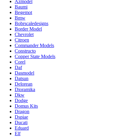
Azmodel
Baumi
Begemot
Bmw
Bobrscaledesigns
Border Model
Chevrolet
Citroen
Commander Models
Constructo
Copper State Models
Corel
Daf
Dasmodel
Datsun
Delorean
Dioramika
Dkw
Dodge
Domus Kits
Dragon
Dspiae
Ducati
Eduard
Elf