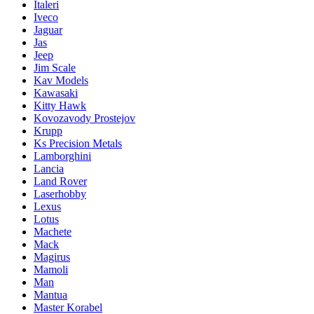
Italeri
Iveco
Jaguar
Jas
Jeep
Jim Scale
Kav Models
Kawasaki
Kitty Hawk
Kovozavody Prostejov
Krupp
Ks Precision Metals
Lamborghini
Lancia
Land Rover
Laserhobby
Lexus
Lotus
Machete
Mack
Magirus
Mamoli
Man
Mantua
Master Korabel