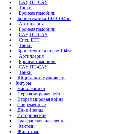
САУ, ПТ-САУ
Танки
Бронеавтомобили
Бронетехника 1939-1945г.
Артиллерия
Бронеавтомобили
САУ, ПТ-САУ
Спец БТТ
Танки
Бронетехника после 1946г.
Артиллерия
Бронеавтомобили
САУ, ПТ-САУ
Танки
Яйцетанки, мультяшки
Фигуры
Наполеоника
Первая мировая война
Вторая мировая война
Современные
Дикий запад
Исторические
Гражданское население
Фэнтези
Животные