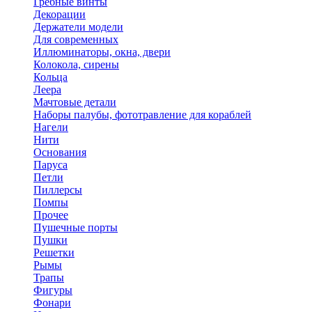
Гребные винты
Декорации
Держатели модели
Для современных
Иллюминаторы, окна, двери
Колокола, сирены
Кольца
Леера
Мачтовые детали
Наборы палубы, фототравление для кораблей
Нагели
Нити
Основания
Паруса
Петли
Пиллерсы
Помпы
Прочее
Пушечные порты
Пушки
Решетки
Рымы
Трапы
Фигуры
Фонари