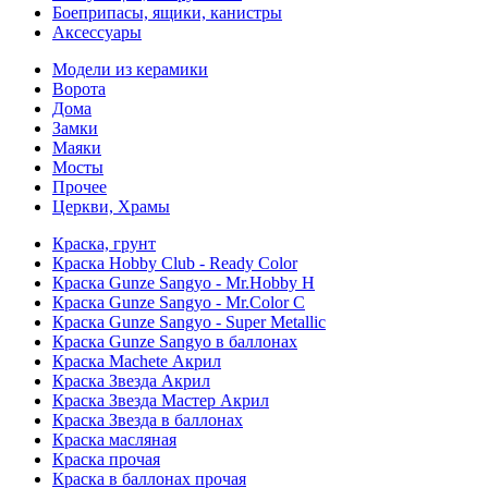
Боеприпасы, ящики, канистры
Аксессуары
Модели из керамики
Ворота
Дома
Замки
Маяки
Мосты
Прочее
Церкви, Храмы
Краска, грунт
Краска Hobby Club - Ready Color
Краска Gunze Sangyo - Mr.Hobby H
Краска Gunze Sangyo - Mr.Color C
Краска Gunze Sangyo - Super Metallic
Краска Gunze Sangyo в баллонах
Краска Machete Акрил
Краска Звезда Акрил
Краска Звезда Мастер Акрил
Краска Звезда в баллонах
Краска масляная
Краска прочая
Краска в баллонах прочая