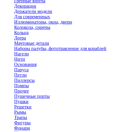
Гребные винты
Декорации
Держатели модели
Для современных
Иллюминаторы, окна, двери
Колокола, сирены
Кольца
Леера
Мачтовые детали
Наборы палубы, фототравление для кораблей
Нагели
Нити
Основания
Паруса
Петли
Пиллерсы
Помпы
Прочее
Пушечные порты
Пушки
Решетки
Рымы
Трапы
Фигуры
Фонари