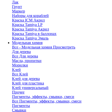
Лак
Грунт
Маркер
Наборы для кораблей
Краска ICM Акрил
Краска Tamiya LP
Краска Tamiya Акрил
Краска Tamiya в баллонах
Краска Tamiya Эмаль
Модельная химия
Все - Модельная химия
Просмотреть
Для дерева
Все Для дерева
Масла, пропитки
Морилки
Клей
Все Клей
Клей для дерева
Клей для пластика
Клей универсальный
Прочее
Пигменты, эффекты, смывки, смеси
Все Пигменты, эффекты, смывки, смеси
Пигменты
Смывки