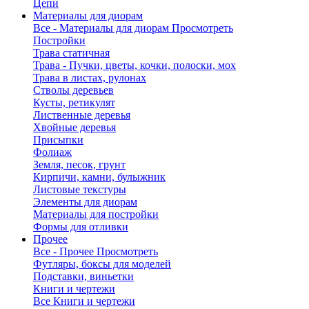
Цепи
Материалы для диорам
Все - Материалы для диорам
Просмотреть
Постройки
Трава статичная
Трава - Пучки, цветы, кочки, полоски, мох
Трава в листах, рулонах
Стволы деревьев
Кусты, ретикулят
Лиственные деревья
Хвойные деревья
Присыпки
Фолиаж
Земля, песок, грунт
Кирпичи, камни, булыжник
Листовые текстуры
Элементы для диорам
Материалы для постройки
Формы для отливки
Прочее
Все - Прочее
Просмотреть
Футляры, боксы для моделей
Подставки, виньетки
Книги и чертежи
Все Книги и чертежи