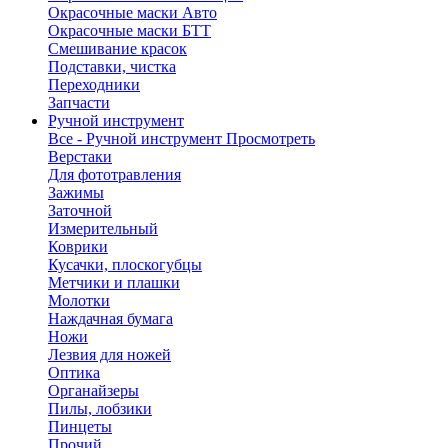
Окрасочные маски Авто
Окрасочные маски БТТ
Смешивание красок
Подставки, чистка
Переходники
Запчасти
Ручной инструмент
Все - Ручной инструмент
Просмотреть
Верстаки
Для фототравления
Зажимы
Заточной
Измерительный
Коврики
Кусачки, плоскогубцы
Метчики и плашки
Молотки
Наждачная бумага
Ножи
Лезвия для ножей
Оптика
Органайзеры
Пилы, лобзики
Пинцеты
Прочий