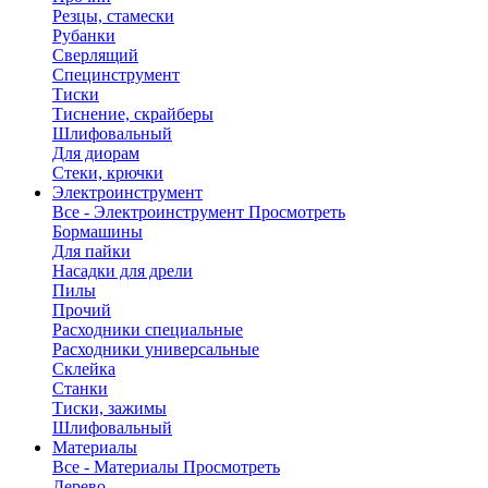
Резцы, стамески
Рубанки
Сверлящий
Специнструмент
Тиски
Тиснение, скрайберы
Шлифовальный
Для диорам
Стеки, крючки
Электроинструмент
Все - Электроинструмент
Просмотреть
Бормашины
Для пайки
Насадки для дрели
Пилы
Прочий
Расходники специальные
Расходники универсальные
Склейка
Станки
Тиски, зажимы
Шлифовальный
Материалы
Все - Материалы
Просмотреть
Дерево