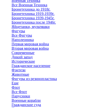
Военная Техника
Все Военная Техника
Бронетехника до 1918г.
Бронетехника 1919-1939г.
Бронетехника 1939-1945г.
Бронетехника после 1946г.
Яйцетанки, мультяшки
Фигуры
Все Фигуры
Наполеоника
Первая мировая война
Вторая мировая война
Современные
Дикий запад
Исторические
Гражданское население
Фэнтези
Животные
Фигуры из резинопластика
Еще
Флот
Все Флот
Парусники
Военные корабли
Гражданские суда