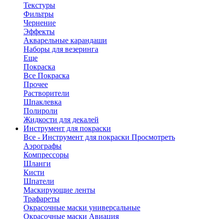
Текстуры
Фильтры
Чернение
Эффекты
Акварельные карандаши
Наборы для везеринга
Еще
Покраска
Все Покраска
Прочее
Растворители
Шпаклевка
Полироли
Жидкости для декалей
Инструмент для покраски
Все - Инструмент для покраски
Просмотреть
Аэрографы
Компрессоры
Шланги
Кисти
Шпатели
Маскирующие ленты
Трафареты
Окрасочные маски универсальные
Окрасочные маски Авиация