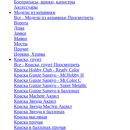
Боеприпасы, ящики, канистры
Аксессуары
Модели из керамики
Все - Модели из керамики
Просмотреть
Ворота
Дома
Замки
Маяки
Мосты
Прочее
Церкви, Храмы
Краска, грунт
Все - Краска, грунт
Просмотреть
Краска Hobby Club - Ready Color
Краска Gunze Sangyo - Mr.Hobby H
Краска Gunze Sangyo - Mr.Color C
Краска Gunze Sangyo - Super Metallic
Краска Gunze Sangyo в баллонах
Краска Machete Акрил
Краска Звезда Акрил
Краска Звезда Мастер Акрил
Краска Звезда в баллонах
Краска масляная
Краска прочая
Краска в баллонах прочая