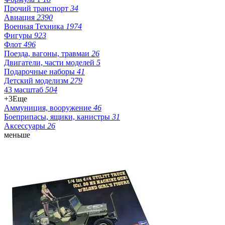
Прочий транспорт
34
Авиация
2390
Военная Техника
1974
Фигуры
923
Флот
496
Поезда, вагоны, травмаи
26
Двигатели, части моделей
5
Подарочные наборы
41
Детский моделизм
279
43 масштаб
504
+3
Еще
Аммуниция, вооружение
46
Боеприпасы, ящики, канистры
31
Аксессуары
26
меньше