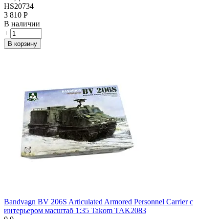
HS20734
3 810
Р
В наличии
+
−
В корзину
Bandvagn BV 206S Articulated Armored Personnel Carrier с
интерьером масштаб 1:35 Takom TAK2083