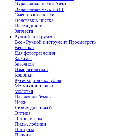
Окрасочные маски Авто
Окрасочные маски БТТ
Смешивание красок
Подставки, чистка
Переходники
Запчасти
Ручной инструмент
Все - Ручной инструмент
Просмотреть
Верстаки
Для фототравления
Зажимы
Заточной
Измерительный
Коврики
Кусачки, плоскогубцы
Метчики и плашки
Молотки
Наждачная бумага
Ножи
Лезвия для ножей
Оптика
Органайзеры
Пилы, лобзики
Пинцеты
Прочий