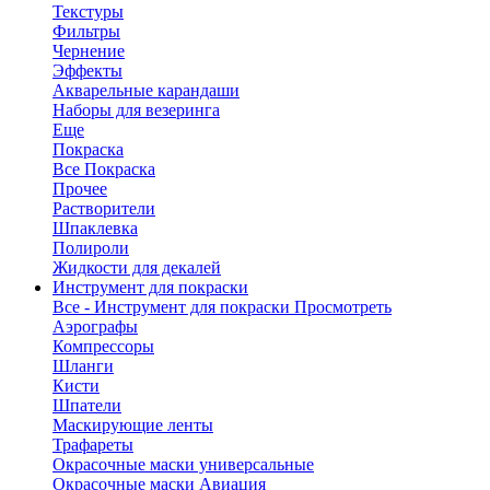
Текстуры
Фильтры
Чернение
Эффекты
Акварельные карандаши
Наборы для везеринга
Еще
Покраска
Все Покраска
Прочее
Растворители
Шпаклевка
Полироли
Жидкости для декалей
Инструмент для покраски
Все - Инструмент для покраски
Просмотреть
Аэрографы
Компрессоры
Шланги
Кисти
Шпатели
Маскирующие ленты
Трафареты
Окрасочные маски универсальные
Окрасочные маски Авиация