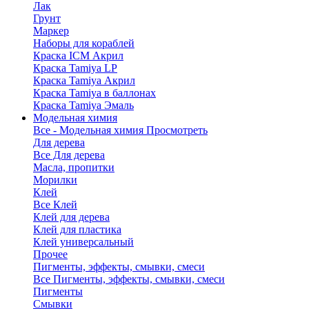
Лак
Грунт
Маркер
Наборы для кораблей
Краска ICM Акрил
Краска Tamiya LP
Краска Tamiya Акрил
Краска Tamiya в баллонах
Краска Tamiya Эмаль
Модельная химия
Все - Модельная химия
Просмотреть
Для дерева
Все Для дерева
Масла, пропитки
Морилки
Клей
Все Клей
Клей для дерева
Клей для пластика
Клей универсальный
Прочее
Пигменты, эффекты, смывки, смеси
Все Пигменты, эффекты, смывки, смеси
Пигменты
Смывки