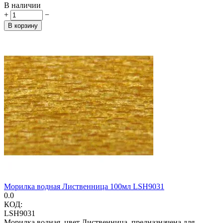
В наличии
+
−
В корзину
Морилка водная Лиственница 100мл LSH9031
0.0
КОД:
LSH9031
Морилка водная, цвет Лиственница, предназначена для