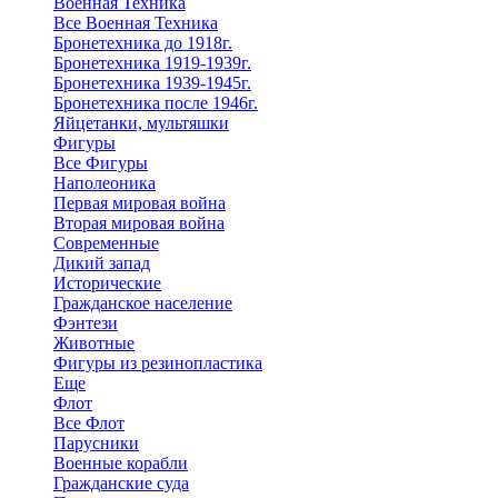
Военная Техника
Все Военная Техника
Бронетехника до 1918г.
Бронетехника 1919-1939г.
Бронетехника 1939-1945г.
Бронетехника после 1946г.
Яйцетанки, мультяшки
Фигуры
Все Фигуры
Наполеоника
Первая мировая война
Вторая мировая война
Современные
Дикий запад
Исторические
Гражданское население
Фэнтези
Животные
Фигуры из резинопластика
Еще
Флот
Все Флот
Парусники
Военные корабли
Гражданские суда