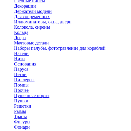
Гребные винты
Декорации
Держатели модели
Для современных
Иллюминаторы, окна, двери
Колокола, сирены
Кольца
Леера
Мачтовые детали
Наборы палубы, фототравление для кораблей
Нагели
Нити
Основания
Паруса
Петли
Пиллерсы
Помпы
Прочее
Пушечные порты
Пушки
Решетки
Рымы
Трапы
Фигуры
Фонари