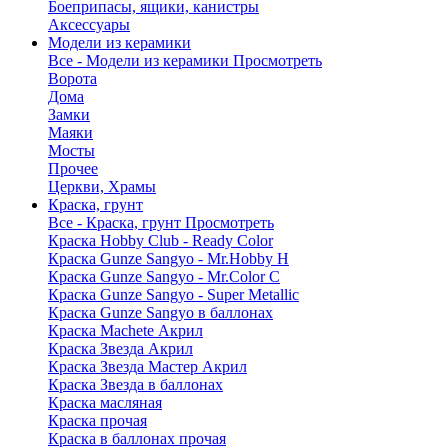
Боеприпасы, ящики, канистры
Аксессуары
Модели из керамики
Все - Модели из керамики
Просмотреть
Ворота
Дома
Замки
Маяки
Мосты
Прочее
Церкви, Храмы
Краска, грунт
Все - Краска, грунт
Просмотреть
Краска Hobby Club - Ready Color
Краска Gunze Sangyo - Mr.Hobby H
Краска Gunze Sangyo - Mr.Color C
Краска Gunze Sangyo - Super Metallic
Краска Gunze Sangyo в баллонах
Краска Machete Акрил
Краска Звезда Акрил
Краска Звезда Мастер Акрил
Краска Звезда в баллонах
Краска масляная
Краска прочая
Краска в баллонах прочая