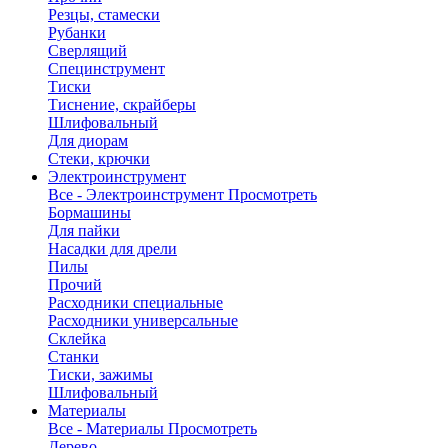
Резцы, стамески
Рубанки
Сверлящий
Специнструмент
Тиски
Тиснение, скрайберы
Шлифовальный
Для диорам
Стеки, крючки
Электроинструмент
Все - Электроинструмент
Просмотреть
Бормашины
Для пайки
Насадки для дрели
Пилы
Прочий
Расходники специальные
Расходники универсальные
Склейка
Станки
Тиски, зажимы
Шлифовальный
Материалы
Все - Материалы
Просмотреть
Дерево