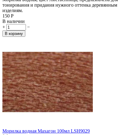
тонирования и придания нужного оттенка деревянным
изделиям.
‍150‍
Р
В наличии
+
−
В корзину
Морилка водная Махагон 100мл LSH9029