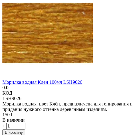
Морилка водная Клен 100мл LSH9026
0.0
КОД:
LSH9026
Морилка водная, цвет Клён, предназначена для тонирования и
придания нужного оттенка деревянным изделиям.
‍150‍
Р
В наличии
+
−
В корзину