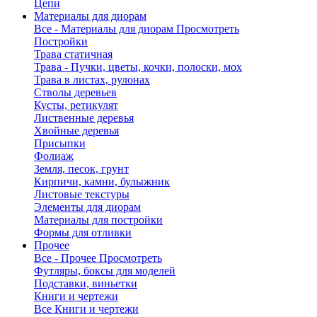
Цепи
Материалы для диорам
Все - Материалы для диорам
Просмотреть
Постройки
Трава статичная
Трава - Пучки, цветы, кочки, полоски, мох
Трава в листах, рулонах
Стволы деревьев
Кусты, ретикулят
Лиственные деревья
Хвойные деревья
Присыпки
Фолиаж
Земля, песок, грунт
Кирпичи, камни, булыжник
Листовые текстуры
Элементы для диорам
Материалы для постройки
Формы для отливки
Прочее
Все - Прочее
Просмотреть
Футляры, боксы для моделей
Подставки, виньетки
Книги и чертежи
Все Книги и чертежи