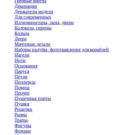
Гребные винты
Декорации
Держатели модели
Для современных
Иллюминаторы, окна, двери
Колокола, сирены
Кольца
Леера
Мачтовые детали
Наборы палубы, фототравление для кораблей
Нагели
Нити
Основания
Паруса
Петли
Пиллерсы
Помпы
Прочее
Пушечные порты
Пушки
Решетки
Рымы
Трапы
Фигуры
Фонари