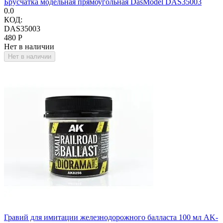
Брусчатка модельная прямоугольная DasModel DAS35003
0.0
КОД:
DAS35003
‍480‍
Р
Нет в наличии
Нет в наличии
Гравий для имитации железнодорожного балласта 100 мл AK-