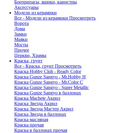
Боеприпасы, ящики, канистры
Аксессуары
Модели из керамики
Все - Модели из керамики
Просмотреть
Ворота
Дома
Замки
Маяки
Мосты
Прочее
Церкви, Храмы
Краска, грунт
Все - Краска, грунт
Просмотреть
Краска Hobby Club - Ready Color
Краска Gunze Sangyo - Mr.Hobby H
Краска Gunze Sangyo - Mr.Color C
Краска Gunze Sangyo - Super Metallic
Краска Gunze Sangyo в баллонах
Краска Machete Акрил
Краска Звезда Акрил
Краска Звезда Мастер Акрил
Краска Звезда в баллонах
Краска масляная
Краска прочая
Краска в баллонах прочая