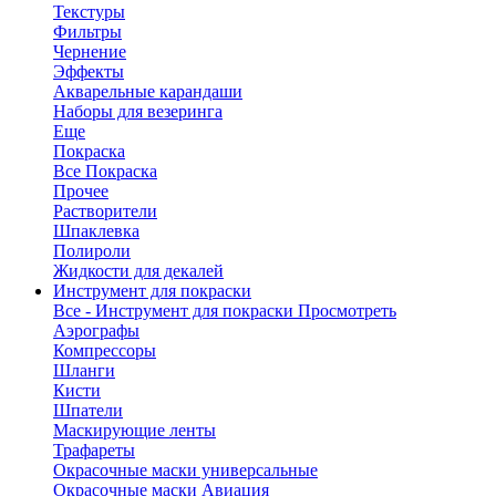
Текстуры
Фильтры
Чернение
Эффекты
Акварельные карандаши
Наборы для везеринга
Еще
Покраска
Все Покраска
Прочее
Растворители
Шпаклевка
Полироли
Жидкости для декалей
Инструмент для покраски
Все - Инструмент для покраски
Просмотреть
Аэрографы
Компрессоры
Шланги
Кисти
Шпатели
Маскирующие ленты
Трафареты
Окрасочные маски универсальные
Окрасочные маски Авиация