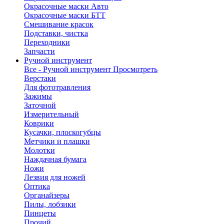
Окрасочные маски Авто
Окрасочные маски БТТ
Смешивание красок
Подставки, чистка
Переходники
Запчасти
Ручной инструмент
Все - Ручной инструмент
Просмотреть
Верстаки
Для фототравления
Зажимы
Заточной
Измерительный
Коврики
Кусачки, плоскогубцы
Метчики и плашки
Молотки
Наждачная бумага
Ножи
Лезвия для ножей
Оптика
Органайзеры
Пилы, лобзики
Пинцеты
Прочий