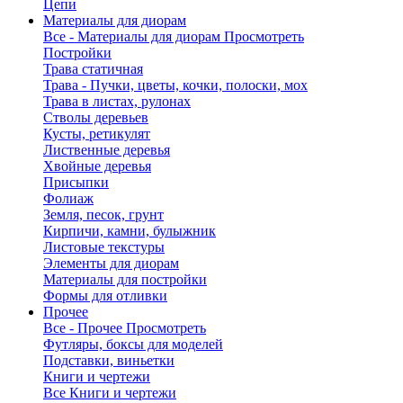
Цепи
Материалы для диорам
Все - Материалы для диорам
Просмотреть
Постройки
Трава статичная
Трава - Пучки, цветы, кочки, полоски, мох
Трава в листах, рулонах
Стволы деревьев
Кусты, ретикулят
Лиственные деревья
Хвойные деревья
Присыпки
Фолиаж
Земля, песок, грунт
Кирпичи, камни, булыжник
Листовые текстуры
Элементы для диорам
Материалы для постройки
Формы для отливки
Прочее
Все - Прочее
Просмотреть
Футляры, боксы для моделей
Подставки, виньетки
Книги и чертежи
Все Книги и чертежи