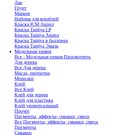
Лак
Грунт
Маркер
Наборы для кораблей
Краска ICM Акрил
Краска Tamiya LP
Краска Tamiya Акрил
Краска Tamiya в баллонах
Краска Tamiya Эмаль
Модельная химия
Все - Модельная химия
Просмотреть
Для дерева
Все Для дерева
Масла, пропитки
Морилки
Клей
Все Клей
Клей для дерева
Клей для пластика
Клей универсальный
Прочее
Пигменты, эффекты, смывки, смеси
Все Пигменты, эффекты, смывки, смеси
Пигменты
Смывки