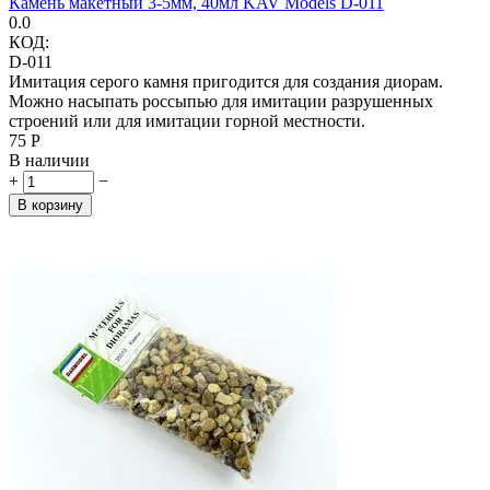
Камень макетный 3-5мм, 40мл KAV Models D-011
0.0
КОД:
D-011
Имитация серого камня пригодится для создания диорам.
Можно насыпать россыпью для имитации разрушенных
строений или для имитации горной местности.
‍75‍
Р
В наличии
+
−
В корзину