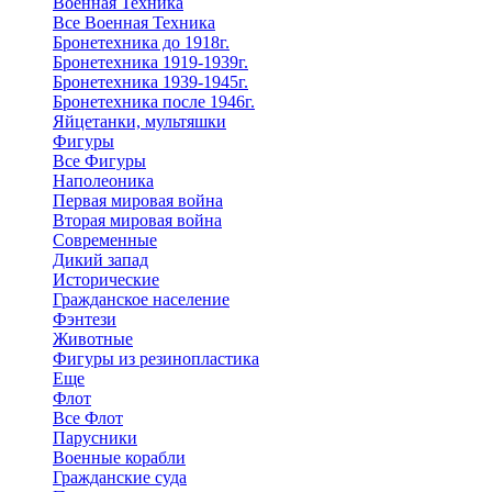
Военная Техника
Все Военная Техника
Бронетехника до 1918г.
Бронетехника 1919-1939г.
Бронетехника 1939-1945г.
Бронетехника после 1946г.
Яйцетанки, мультяшки
Фигуры
Все Фигуры
Наполеоника
Первая мировая война
Вторая мировая война
Современные
Дикий запад
Исторические
Гражданское население
Фэнтези
Животные
Фигуры из резинопластика
Еще
Флот
Все Флот
Парусники
Военные корабли
Гражданские суда