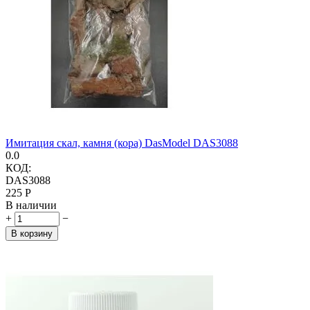
Имитация скал, камня (кора) DasModel DAS3088
0.0
КОД:
DAS3088
‍225‍
Р
В наличии
+
−
В корзину