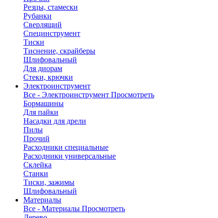
Резцы, стамески
Рубанки
Сверлящий
Специнструмент
Тиски
Тиснение, скрайберы
Шлифовальный
Для диорам
Стеки, крючки
Электроинструмент
Все - Электроинструмент
Просмотреть
Бормашины
Для пайки
Насадки для дрели
Пилы
Прочий
Расходники специальные
Расходники универсальные
Склейка
Станки
Тиски, зажимы
Шлифовальный
Материалы
Все - Материалы
Просмотреть
Дерево