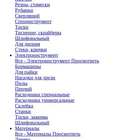
Резцы, стамески
Рубанки
Сверлящий
Специнструмент
Тиски
Тиснение, скрайберы
Шлифовальный
Для диорам
Стеки, крючки
Электроинструмент
Все - Электроинструмент
Просмотреть
Бормашины
Для пайки
Насадки для дрели
Пилы
Прочий
Расходники специальные
Расходники универсальные
Склейка
Станки
Тиски, зажимы
Шлифовальный
Материалы
Все - Материалы
Просмотреть
Дерево