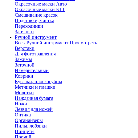
Окрасочные маски Авто
Окрасочные маски БТТ
Смешивание красок
Подставки, чистка
Переходники
Запчасти
Ручной инструмент
Все - Ручной инструмент
Просмотреть
Верстаки
Для фототравления
Зажимы
Заточной
Измерительный
Коврики
Кусачки, плоскогубцы
Метчики и плашки
Молотки
Наждачная бумага
Ножи
Лезвия для ножей
Оптика
Органайзеры
Пилы, лобзики
Пинцеты
Прочий