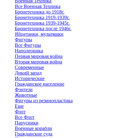
Военная Техника
Все Военная Техника
Бронетехника до 1918г.
Бронетехника 1919-1939г.
Бронетехника 1939-1945г.
Бронетехника после 1946г.
Яйцетанки, мультяшки
Фигуры
Все Фигуры
Наполеоника
Первая мировая война
Вторая мировая война
Современные
Дикий запад
Исторические
Гражданское население
Фэнтези
Животные
Фигуры из резинопластика
Еще
Флот
Все Флот
Парусники
Военные корабли
Гражданские суда