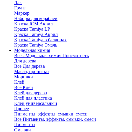
Лак
Грунт
Маркер
Наборы для кораблей
Краска ICM Акрил
Краска Tamiya LP
Краска Tamiya Акрил
Краска Tamiya в баллонах
Краска Tamiya Эмаль
Модельная химия
Все - Модельная химия
Просмотреть
Для дерева
Все Для дерева
Масла, пропитки
Морилки
Клей
Все Клей
Клей для дерева
Клей для пластика
Клей универсальный
Прочее
Пигменты, эффекты, смывки, смеси
Все Пигменты, эффекты, смывки, смеси
Пигменты
Смывки