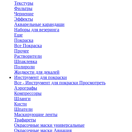
Текстуры
Фильтры
Чернение
Эффекты
Акварельные карандаши
Наборы для везеринга
Еще
Покраска
Все Покраска
Прочее
Растворители
Шпаклевка
Полироли
Жидкости для декалей
Инструмент для покраски
Все - Инструмент для покраски
Просмотреть
Аэрографы
Компрессоры
Шланги
Кисти
Шпатели
Маскирующие ленты
Трафареты
Окрасочные маски универсальные
Окрасочные маски Авиация