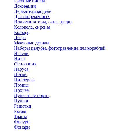
Гребные винты
Декорации
Держатели модели
Для современных
Иллюминаторы, окна, двери
Колокола, сирены
Кольца
Леера
Мачтовые детали
Наборы палубы, фототравление для кораблей
Нагели
Нити
Основания
Паруса
Петли
Пиллерсы
Помпы
Прочее
Пушечные порты
Пушки
Решетки
Рымы
Трапы
Фигуры
Фонари