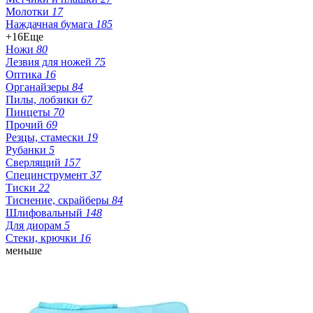
Молотки
17
Наждачная бумага
185
+16
Еще
Ножи
80
Лезвия для ножей
75
Оптика
16
Органайзеры
84
Пилы, лобзики
67
Пинцеты
70
Прочий
69
Резцы, стамески
19
Рубанки
5
Сверлящий
157
Специнструмент
37
Тиски
22
Тиснение, скрайберы
84
Шлифовальный
148
Для диорам
5
Стеки, крючки
16
меньше