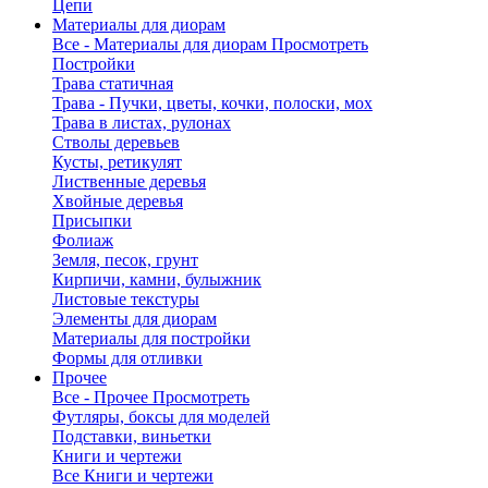
Цепи
Материалы для диорам
Все - Материалы для диорам
Просмотреть
Постройки
Трава статичная
Трава - Пучки, цветы, кочки, полоски, мох
Трава в листах, рулонах
Стволы деревьев
Кусты, ретикулят
Лиственные деревья
Хвойные деревья
Присыпки
Фолиаж
Земля, песок, грунт
Кирпичи, камни, булыжник
Листовые текстуры
Элементы для диорам
Материалы для постройки
Формы для отливки
Прочее
Все - Прочее
Просмотреть
Футляры, боксы для моделей
Подставки, виньетки
Книги и чертежи
Все Книги и чертежи