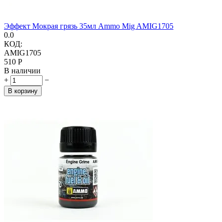
Эффект Мокрая грязь 35мл Ammo Mig AMIG1705
0.0
КОД:
AMIG1705
‍510‍
Р
В наличии
+
−
В корзину