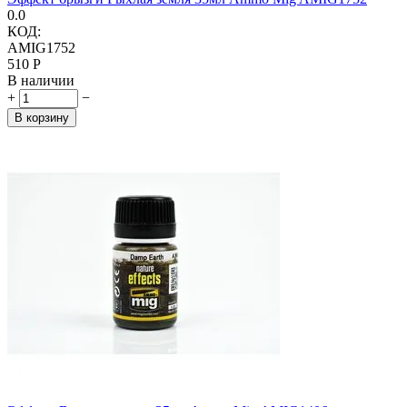
0.0
КОД:
AMIG1752
‍510‍
Р
В наличии
+
−
В корзину