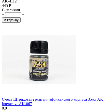
AK-4112
‍445‍
Р
В наличии
+
−
В корзину
Смесь Штриховая грязь для африканского корпуса 35мл AK-
Interactive AK-067
0.0