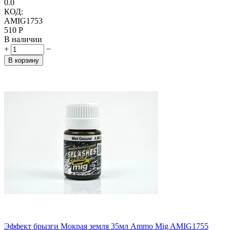
0.0
КОД:
AMIG1753
‍510‍
Р
В наличии
+
−
В корзину
Эффект брызги Мокрая земля 35мл Ammo Mig AMIG1755