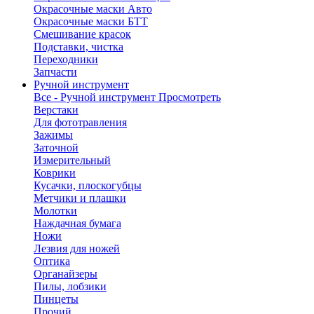
Окрасочные маски Авто
Окрасочные маски БТТ
Смешивание красок
Подставки, чистка
Переходники
Запчасти
Ручной инструмент
Все - Ручной инструмент
Просмотреть
Верстаки
Для фототравления
Зажимы
Заточной
Измерительный
Коврики
Кусачки, плоскогубцы
Метчики и плашки
Молотки
Наждачная бумага
Ножи
Лезвия для ножей
Оптика
Органайзеры
Пилы, лобзики
Пинцеты
Прочий