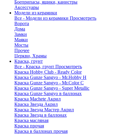
Боеприпасы, ящики, канистры
Аксессуары
Модели из керамики
Все - Модели из керамики
Просмотреть
Ворота
Дома
Замки
Маяки
Мосты
Прочее
Церкви, Храмы
Краска, грунт
Все - Краска, грунт
Просмотреть
Краска Hobby Club - Ready Color
Краска Gunze Sangyo - Mr.Hobby H
Краска Gunze Sangyo - Mr.Color C
Краска Gunze Sangyo - Super Metallic
Краска Gunze Sangyo в баллонах
Краска Machete Акрил
Краска Звезда Акрил
Краска Звезда Мастер Акрил
Краска Звезда в баллонах
Краска масляная
Краска прочая
Краска в баллонах прочая