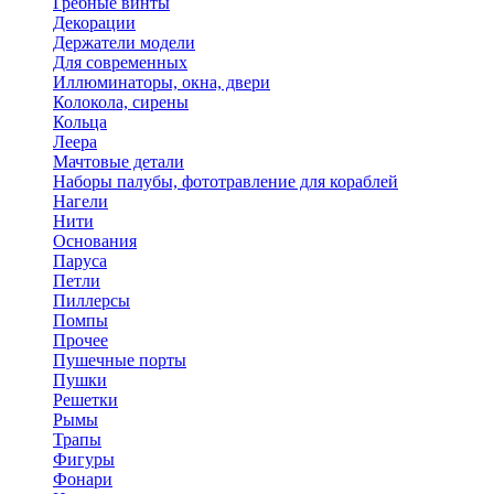
Гребные винты
Декорации
Держатели модели
Для современных
Иллюминаторы, окна, двери
Колокола, сирены
Кольца
Леера
Мачтовые детали
Наборы палубы, фототравление для кораблей
Нагели
Нити
Основания
Паруса
Петли
Пиллерсы
Помпы
Прочее
Пушечные порты
Пушки
Решетки
Рымы
Трапы
Фигуры
Фонари