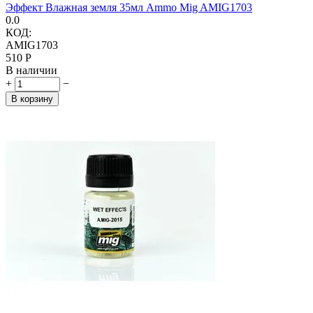
Эффект Влажная земля 35мл Ammo Mig AMIG1703
0.0
КОД:
AMIG1703
‍510‍
Р
В наличии
+
−
В корзину