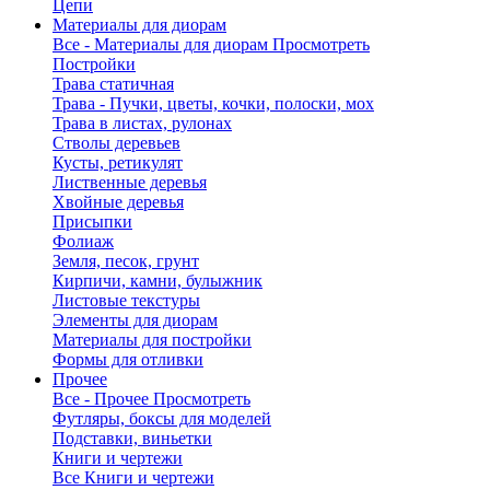
Цепи
Материалы для диорам
Все - Материалы для диорам
Просмотреть
Постройки
Трава статичная
Трава - Пучки, цветы, кочки, полоски, мох
Трава в листах, рулонах
Стволы деревьев
Кусты, ретикулят
Лиственные деревья
Хвойные деревья
Присыпки
Фолиаж
Земля, песок, грунт
Кирпичи, камни, булыжник
Листовые текстуры
Элементы для диорам
Материалы для постройки
Формы для отливки
Прочее
Все - Прочее
Просмотреть
Футляры, боксы для моделей
Подставки, виньетки
Книги и чертежи
Все Книги и чертежи