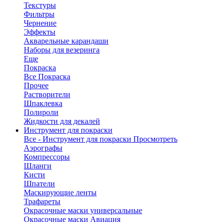
Текстуры
Фильтры
Чернение
Эффекты
Акварельные карандаши
Наборы для везеринга
Еще
Покраска
Все Покраска
Прочее
Растворители
Шпаклевка
Полироли
Жидкости для декалей
Инструмент для покраски
Все - Инструмент для покраски
Просмотреть
Аэрографы
Компрессоры
Шланги
Кисти
Шпатели
Маскирующие ленты
Трафареты
Окрасочные маски универсальные
Окрасочные маски Авиация