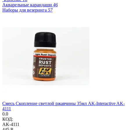
Акварельные карандаши
46
Наборы для везеринга
57
Смесь Скопление светлой ржавчины 35мл AK-Interactive AK-
4111
0.0
КОД:
AK-4111
‍445‍
Р