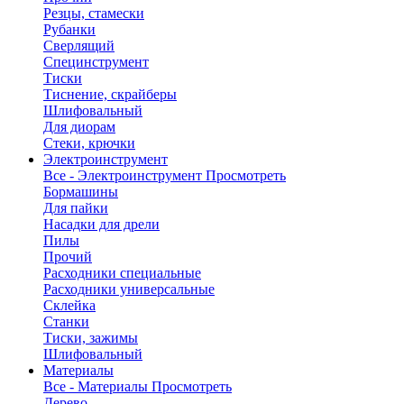
Резцы, стамески
Рубанки
Сверлящий
Специнструмент
Тиски
Тиснение, скрайберы
Шлифовальный
Для диорам
Стеки, крючки
Электроинструмент
Все - Электроинструмент
Просмотреть
Бормашины
Для пайки
Насадки для дрели
Пилы
Прочий
Расходники специальные
Расходники универсальные
Склейка
Станки
Тиски, зажимы
Шлифовальный
Материалы
Все - Материалы
Просмотреть
Дерево