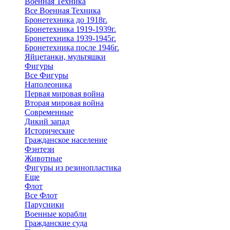
Военная Техника
Все Военная Техника
Бронетехника до 1918г.
Бронетехника 1919-1939г.
Бронетехника 1939-1945г.
Бронетехника после 1946г.
Яйцетанки, мультяшки
Фигуры
Все Фигуры
Наполеоника
Первая мировая война
Вторая мировая война
Современные
Дикий запад
Исторические
Гражданское население
Фэнтези
Животные
Фигуры из резинопластика
Еще
Флот
Все Флот
Парусники
Военные корабли
Гражданские суда