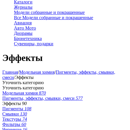
Каталоги
Журналы
Модели собранные и покрашенные
Все Модели собранные и покрашенные
Авиация
Авто Мото
Диорамы
Бронетехника
Сувениры, подарки
Эффекты
Главная
/
Модельная химия
/
Пигменты, эффекты, смывки,
смеси
/
Эффекты
Уточнить категорию
Уточнить категорию
Модельная химия
870
Пигменты, эффекты, смывки, смеси
577
Эффекты
90
Пигменты
108
Смывки
130
Текстуры
74
Фильтры
60
Чернение
16