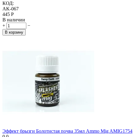
КОД:
AK-067
‍445‍
Р
В наличии
+
−
В корзину
Эффект брызги Болотистая почва 35мл Ammo Mig AMIG1754
0.0