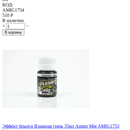
КОД:
AMIG1754
‍510‍
Р
В наличии
+
−
В корзину
Эффект брызги Влажная грязь 35мл Ammo Mig AMIG1753