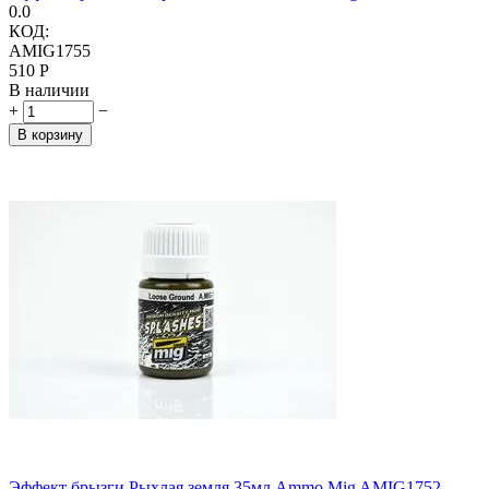
0.0
КОД:
AMIG1755
‍510‍
Р
В наличии
+
−
В корзину
Эффект брызги Рыхлая земля 35мл Ammo Mig AMIG1752