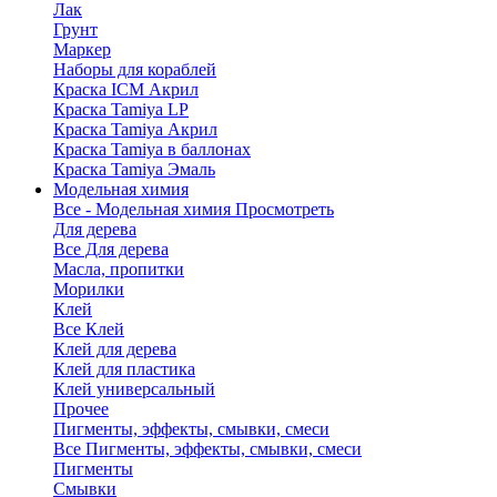
Лак
Грунт
Маркер
Наборы для кораблей
Краска ICM Акрил
Краска Tamiya LP
Краска Tamiya Акрил
Краска Tamiya в баллонах
Краска Tamiya Эмаль
Модельная химия
Все - Модельная химия
Просмотреть
Для дерева
Все Для дерева
Масла, пропитки
Морилки
Клей
Все Клей
Клей для дерева
Клей для пластика
Клей универсальный
Прочее
Пигменты, эффекты, смывки, смеси
Все Пигменты, эффекты, смывки, смеси
Пигменты
Смывки