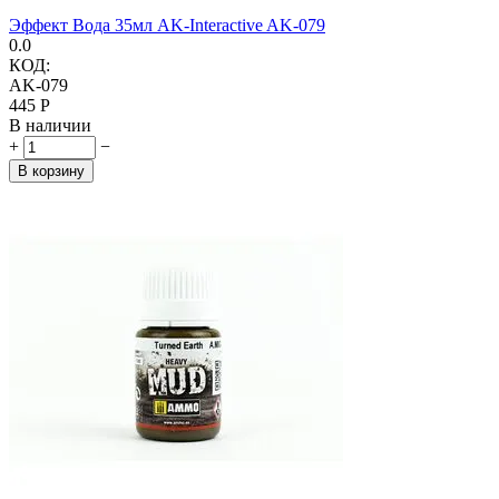
Эффект Вода 35мл AK-Interactive AK-079
0.0
КОД:
AK-079
‍445‍
Р
В наличии
+
−
В корзину