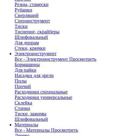
Резцы, стамески
Рубанки
Сверлящий
Специнструмент
Тиски
Тиснение, скрайберы
Шлифовальный
Для диорам
Стеки, крючки
Электроинструмент
Все - Электроинструмент
Просмотреть
Бормашины
Для пайки
Насадки для дрели
Пилы
Прочий
Расходники специальные
Расходники универсальные
Склейка
Станки
Тиски, зажимы
Шлифовальный
Материалы
Все - Материалы
Просмотреть
Дерево