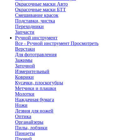
Окрасочные маски Авто
Окрасочные маски БТТ
Смешивание красок
Подставки, чистка
Переходники
Запчасти
Ручной инструмент
Все - Ручной инструмент
Просмотреть
Верстаки
Для фототравления
Зажимы
Заточной
Измерительный
Коврики
Кусачки, плоскогубцы
Метчики и плашки
Молотки
Наждачная бумага
Ножи
Лезвия для ножей
Оптика
Органайзеры
Пилы, лобзики
Пинцеты
Прочий