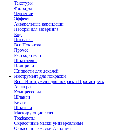
Текстуры
Фильтры
Чернение
Эффекты
Акварельные карандаши
Наборы для везеринга
Еще
Покраска
Все Покраска
Прочее
Растворители
Шпаклевка
Полироли
Жидкости для декалей
Инструмент для покраски
Все - Инструмент для покраски
Просмотреть
Аэрографы
Компрессоры
Шланги
Кисти
Шпатели
Маскирующие ленты
Трафареты
Окрасочные маски универсальные
Окрасочные маски Авиация