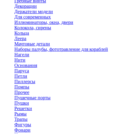
Гребные винты
Декорации
Держатели модели
Для современных
Иллюминаторы, окна, двери
Колокола, сирены
Кольца
Леера
Мачтовые детали
Наборы палубы, фототравление для кораблей
Нагели
Нити
Основания
Паруса
Петли
Пиллерсы
Помпы
Прочее
Пушечные порты
Пушки
Решетки
Рымы
Трапы
Фигуры
Фонари