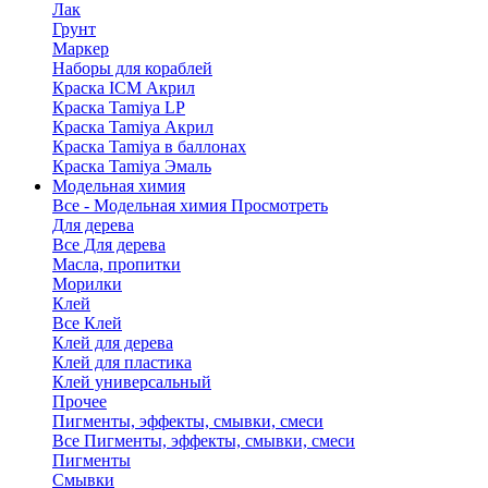
Лак
Грунт
Маркер
Наборы для кораблей
Краска ICM Акрил
Краска Tamiya LP
Краска Tamiya Акрил
Краска Tamiya в баллонах
Краска Tamiya Эмаль
Модельная химия
Все - Модельная химия
Просмотреть
Для дерева
Все Для дерева
Масла, пропитки
Морилки
Клей
Все Клей
Клей для дерева
Клей для пластика
Клей универсальный
Прочее
Пигменты, эффекты, смывки, смеси
Все Пигменты, эффекты, смывки, смеси
Пигменты
Смывки