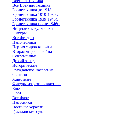
Военная Техника
Все Военная Техника
Бронетехника до 1918г.
Бронетехника 1919-1939г.
Бронетехника 1939-1945г.
Бронетехника после 1946г.
Яйцетанки, мультяшки
Фигуры
Все Фигуры
Наполеоника
Первая мировая война
Вторая мировая война
Современные
Дикий запад
Исторические
Гражданское население
Фэнтези
Животные
Фигуры из резинопластика
Еще
Флот
Все Флот
Парусники
Военные корабли
Гражданские суда