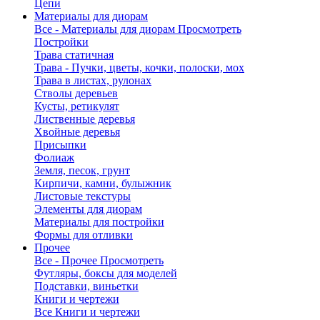
Цепи
Материалы для диорам
Все - Материалы для диорам
Просмотреть
Постройки
Трава статичная
Трава - Пучки, цветы, кочки, полоски, мох
Трава в листах, рулонах
Стволы деревьев
Кусты, ретикулят
Лиственные деревья
Хвойные деревья
Присыпки
Фолиаж
Земля, песок, грунт
Кирпичи, камни, булыжник
Листовые текстуры
Элементы для диорам
Материалы для постройки
Формы для отливки
Прочее
Все - Прочее
Просмотреть
Футляры, боксы для моделей
Подставки, виньетки
Книги и чертежи
Все Книги и чертежи