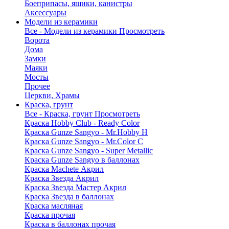
Боеприпасы, ящики, канистры
Аксессуары
Модели из керамики
Все - Модели из керамики
Просмотреть
Ворота
Дома
Замки
Маяки
Мосты
Прочее
Церкви, Храмы
Краска, грунт
Все - Краска, грунт
Просмотреть
Краска Hobby Club - Ready Color
Краска Gunze Sangyo - Mr.Hobby H
Краска Gunze Sangyo - Mr.Color C
Краска Gunze Sangyo - Super Metallic
Краска Gunze Sangyo в баллонах
Краска Machete Акрил
Краска Звезда Акрил
Краска Звезда Мастер Акрил
Краска Звезда в баллонах
Краска масляная
Краска прочая
Краска в баллонах прочая