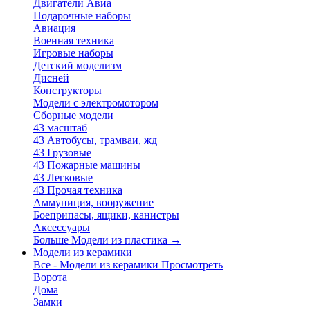
Двигатели Авиа
Подарочные наборы
Авиация
Военная техника
Игровые наборы
Детский моделизм
Дисней
Конструкторы
Модели с электромотором
Сборные модели
43 масштаб
43 Автобусы, трамваи, жд
43 Грузовые
43 Пожарные машины
43 Легковые
43 Прочая техника
Аммуниция, вооружение
Боеприпасы, ящики, канистры
Аксессуары
Больше Модели из пластика
→
Модели из керамики
Все - Модели из керамики
Просмотреть
Ворота
Дома
Замки