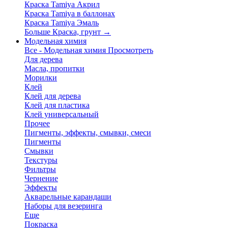
Краска Tamiya Акрил
Краска Tamiya в баллонах
Краска Tamiya Эмаль
Больше Краска, грунт
→
Модельная химия
Все - Модельная химия
Просмотреть
Для дерева
Масла, пропитки
Морилки
Клей
Клей для дерева
Клей для пластика
Клей универсальный
Прочее
Пигменты, эффекты, смывки, смеси
Пигменты
Смывки
Текстуры
Фильтры
Чернение
Эффекты
Акварельные карандаши
Наборы для везеринга
Еще
Покраска