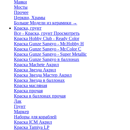
Маяки
Мосты
Прочее
Церкви, Храмы
Больше Модели из керамики
→
Краска, грунт
Все - Краска, грунт
Просмотреть
Краска Hobby Club - Ready Color
Краска Gunze Sangyo - Mr.Hobby H
Краска Gunze Sangyo - Mr.Color C
Краска Gunze Sangyo - Super Metallic
Краска Gunze Sangyo в баллонах
Краска Machete Акрил
Краска Звезда Акрил
Краска Звезда Мастер Акрил
Краска Звезда в баллонах
Краска масляная
Краска прочая
Краска в баллонах прочая
Лак
Грунт
Маркер
Наборы для кораблей
Краска ICM Акрил
Краска Tamiya LP