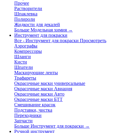
Прочее
Растворители
Шпаклевка
Полироли
Жидкости для декалей
Больше Модельная химия
→
Инструмент для покраски
Все - Инструмент для покраски
Просмотреть
Аэрографы
Компрессоры
Шланги
Кисти
Шпатели
Маскирующие ленты
Трафареты
Окрасочные маски универсальные
Окрасочные маски Авиация
Окрасочные маски Авто
Окрасочные маски БТТ
Смешивание красок
Подставки, чистка
Переходники
Запчасти
Больше Инструмент для покраски
→
Ручной инструмент