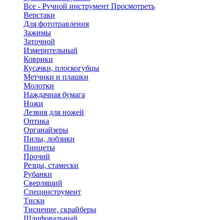
Все - Ручной инструмент
Просмотреть
Верстаки
Для фототравления
Зажимы
Заточной
Измерительный
Коврики
Кусачки, плоскогубцы
Метчики и плашки
Молотки
Наждачная бумага
Ножи
Лезвия для ножей
Оптика
Органайзеры
Пилы, лобзики
Пинцеты
Прочий
Резцы, стамески
Рубанки
Сверлящий
Специнструмент
Тиски
Тиснение, скрайберы
Шлифовальный