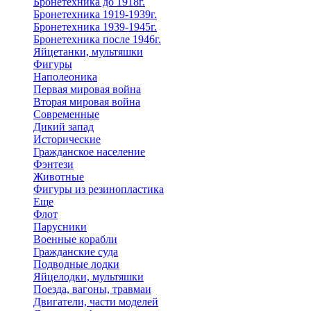
Бронетехника до 1918г.
Бронетехника 1919-1939г.
Бронетехника 1939-1945г.
Бронетехника после 1946г.
Яйцетанки, мультяшки
Фигуры
Наполеоника
Первая мировая война
Вторая мировая война
Современные
Дикий запад
Исторические
Гражданское население
Фэнтези
Животные
Фигуры из резинопластика
Еще
Флот
Парусники
Военные корабли
Гражданские суда
Подводные лодки
Яйцелодки, мультяшки
Поезда, вагоны, травмаи
Двигатели, части моделей