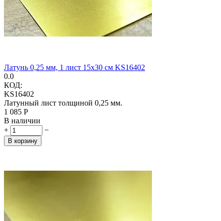
Латунь 0,25 мм, 1 лист 15х30 см KS16402
0.0
КОД:
KS16402
Латунный лист толщиной 0,25 мм.
1 085
Р
В наличии
+
−
В корзину