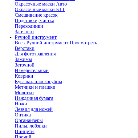
Окрасочные маски Авто
Окрасочные маски БТТ
Смешивание красок
Подставки, чистка
Переходники
Запчасти
Ручной инструмент
Все - Ручной инструмент
Просмотреть
Верстаки
Для фототравления
Зажимы
Заточной
Измерительный
Коврики
Кусачки, плоскогубцы
Метчики и плашки
Молотки
Наждачная бумага
Ножи
Лезвия для ножей
Оптика
Органайзеры
Пилы, лобзики
Пинцеты
Прочий