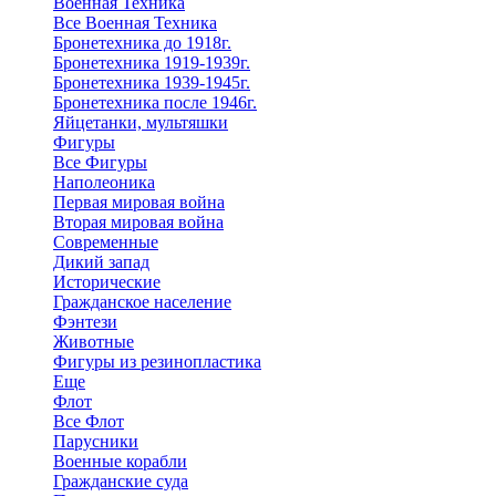
Военная Техника
Все Военная Техника
Бронетехника до 1918г.
Бронетехника 1919-1939г.
Бронетехника 1939-1945г.
Бронетехника после 1946г.
Яйцетанки, мультяшки
Фигуры
Все Фигуры
Наполеоника
Первая мировая война
Вторая мировая война
Современные
Дикий запад
Исторические
Гражданское население
Фэнтези
Животные
Фигуры из резинопластика
Еще
Флот
Все Флот
Парусники
Военные корабли
Гражданские суда