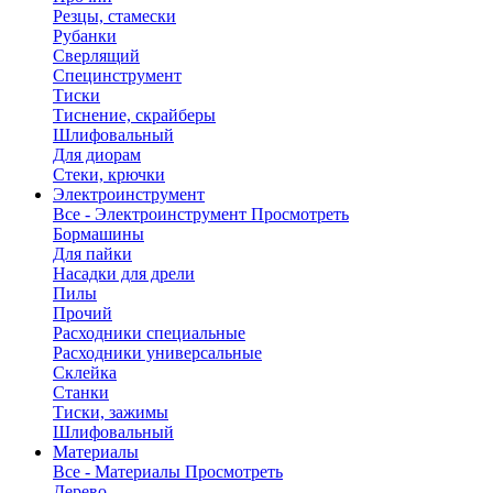
Резцы, стамески
Рубанки
Сверлящий
Специнструмент
Тиски
Тиснение, скрайберы
Шлифовальный
Для диорам
Стеки, крючки
Электроинструмент
Все - Электроинструмент
Просмотреть
Бормашины
Для пайки
Насадки для дрели
Пилы
Прочий
Расходники специальные
Расходники универсальные
Склейка
Станки
Тиски, зажимы
Шлифовальный
Материалы
Все - Материалы
Просмотреть
Дерево