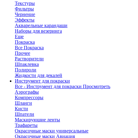
Текстуры
Фильтры
Чернение
Эффекты
Акварельные карандаши
Наборы для везеринга
Еще
Покраска
Все Покраска
Прочее
Растворители
Шпаклевка
Полироли
Жидкости для декалей
Инструмент для покраски
Все - Инструмент для покраски
Просмотреть
Аэрографы
Компрессоры
Шланги
Кисти
Шпатели
Маскирующие ленты
Трафареты
Окрасочные маски универсальные
Окрасочные маски Авиация