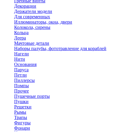
Гребные винты
Декорации
Держатели модели
Для современных
Иллюминаторы, окна, двери
Колокола, сирены
Кольца
Леера
Мачтовые детали
Наборы палубы, фототравление для кораблей
Нагели
Нити
Основания
Паруса
Петли
Пиллерсы
Помпы
Прочее
Пушечные порты
Пушки
Решетки
Рымы
Трапы
Фигуры
Фонари