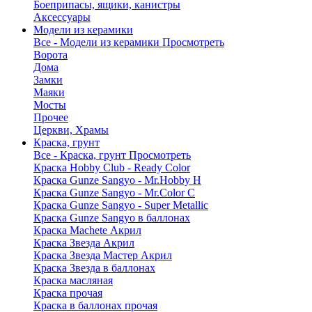
Боеприпасы, ящики, канистры
Аксессуары
Модели из керамики
Все - Модели из керамики
Просмотреть
Ворота
Дома
Замки
Маяки
Мосты
Прочее
Церкви, Храмы
Краска, грунт
Все - Краска, грунт
Просмотреть
Краска Hobby Club - Ready Color
Краска Gunze Sangyo - Mr.Hobby H
Краска Gunze Sangyo - Mr.Color C
Краска Gunze Sangyo - Super Metallic
Краска Gunze Sangyo в баллонах
Краска Machete Акрил
Краска Звезда Акрил
Краска Звезда Мастер Акрил
Краска Звезда в баллонах
Краска масляная
Краска прочая
Краска в баллонах прочая