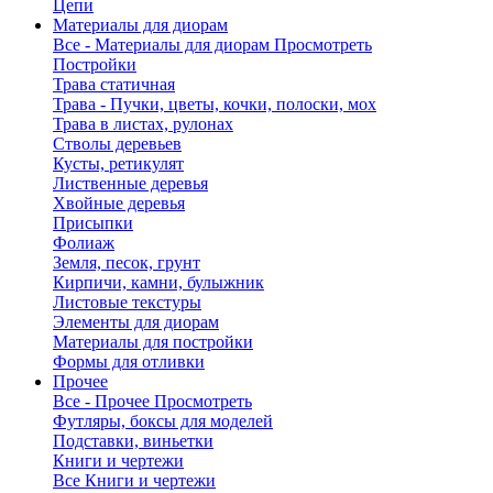
Цепи
Материалы для диорам
Все - Материалы для диорам
Просмотреть
Постройки
Трава статичная
Трава - Пучки, цветы, кочки, полоски, мох
Трава в листах, рулонах
Стволы деревьев
Кусты, ретикулят
Лиственные деревья
Хвойные деревья
Присыпки
Фолиаж
Земля, песок, грунт
Кирпичи, камни, булыжник
Листовые текстуры
Элементы для диорам
Материалы для постройки
Формы для отливки
Прочее
Все - Прочее
Просмотреть
Футляры, боксы для моделей
Подставки, виньетки
Книги и чертежи
Все Книги и чертежи