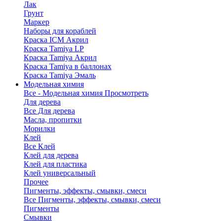
Лак
Грунт
Маркер
Наборы для кораблей
Краска ICM Акрил
Краска Tamiya LP
Краска Tamiya Акрил
Краска Tamiya в баллонах
Краска Tamiya Эмаль
Модельная химия
Все - Модельная химия
Просмотреть
Для дерева
Все Для дерева
Масла, пропитки
Морилки
Клей
Все Клей
Клей для дерева
Клей для пластика
Клей универсальный
Прочее
Пигменты, эффекты, смывки, смеси
Все Пигменты, эффекты, смывки, смеси
Пигменты
Смывки