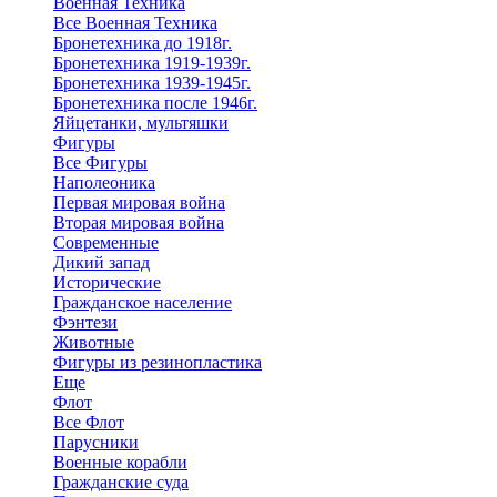
Военная Техника
Все Военная Техника
Бронетехника до 1918г.
Бронетехника 1919-1939г.
Бронетехника 1939-1945г.
Бронетехника после 1946г.
Яйцетанки, мультяшки
Фигуры
Все Фигуры
Наполеоника
Первая мировая война
Вторая мировая война
Современные
Дикий запад
Исторические
Гражданское население
Фэнтези
Животные
Фигуры из резинопластика
Еще
Флот
Все Флот
Парусники
Военные корабли
Гражданские суда