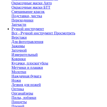
Окрасочные маски Авто
Окрасочные маски БТТ
Смешивание красок
Подставки, чистка
Переходники
Запчасти
Ручной инструмент
Все - Ручной инструмент
Просмотреть
Верстаки
Для фототравления
Зажимы
Заточной
Измерительный
Коврики
Кусачки, плоскогубцы
Метчики и плашки
Молотки
Наждачная бумага
Ножи
Лезвия для ножей
Оптика
Органайзеры
Пилы, лобзики
Пинцеты
Прочий