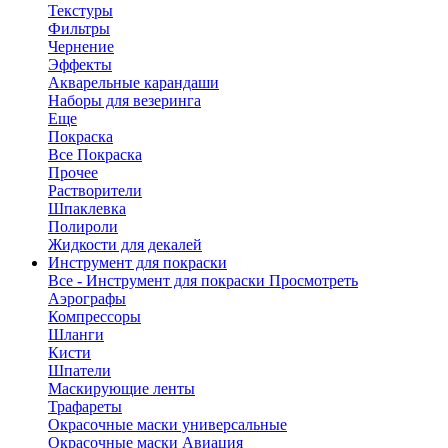
Текстуры
Фильтры
Чернение
Эффекты
Акварельные карандаши
Наборы для везеринга
Еще
Покраска
Все Покраска
Прочее
Растворители
Шпаклевка
Полироли
Жидкости для декалей
Инструмент для покраски
Все - Инструмент для покраски
Просмотреть
Аэрографы
Компрессоры
Шланги
Кисти
Шпатели
Маскирующие ленты
Трафареты
Окрасочные маски универсальные
Окрасочные маски Авиация