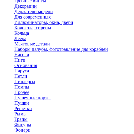
Гребные винты
Декорации
Держатели модели
Для современных
Иллюминаторы, окна, двери
Колокола, сирены
Кольца
Леера
Мачтовые детали
Наборы палубы, фототравление для кораблей
Нагели
Нити
Основания
Паруса
Петли
Пиллерсы
Помпы
Прочее
Пушечные порты
Пушки
Решетки
Рымы
Трапы
Фигуры
Фонари