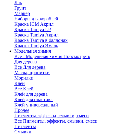
Лак
Грунт
Маркер
Наборы для кораблей
Краска ICM Акрил
Краска Tamiya LP
Краска Tamiya Акрил
Краска Tamiya в баллонах
Краска Tamiya Эмаль
Модельная химия
Все - Модельная химия
Просмотреть
Для дерева
Все Для дерева
Масла, пропитки
Морилки
Клей
Все Клей
Клей для дерева
Клей для пластика
Клей универсальный
Прочее
Пигменты, эффекты, смывки, смеси
Все Пигменты, эффекты, смывки, смеси
Пигменты
Смывки