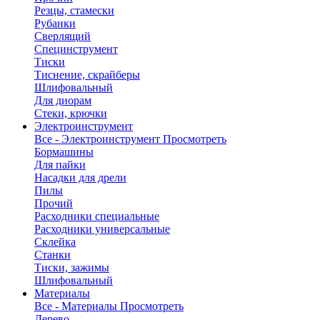
Резцы, стамески
Рубанки
Сверлящий
Специнструмент
Тиски
Тиснение, скрайберы
Шлифовальный
Для диорам
Стеки, крючки
Электроинструмент
Все - Электроинструмент
Просмотреть
Бормашины
Для пайки
Насадки для дрели
Пилы
Прочий
Расходники специальные
Расходники универсальные
Склейка
Станки
Тиски, зажимы
Шлифовальный
Материалы
Все - Материалы
Просмотреть
Дерево