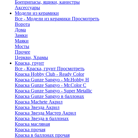
Боеприпасы, ящики, канистры
Аксессуары
Модели из керамики
Все - Модели из керамики
Просмотреть
Ворота
Дома
Замки
Маяки
Мосты
Прочее
Церкви, Храмы
Краска, грунт
Все - Краска, грунт
Просмотреть
Краска Hobby Club - Ready Color
Краска Gunze Sangyo - Mr.Hobby H
Краска Gunze Sangyo - Mr.Color C
Краска Gunze Sangyo - Super Metallic
Краска Gunze Sangyo в баллонах
Краска Machete Акрил
Краска Звезда Акрил
Краска Звезда Мастер Акрил
Краска Звезда в баллонах
Краска масляная
Краска прочая
Краска в баллонах прочая