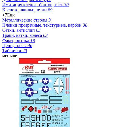
Имитация клепок, болтов, гаек
30
Крепеж, шкивы, петли
89
+7
Еще
Металлические стволы
3
Пленки прозрачные, текстурные, карбон
38
Сетки, антислип
63
Траки, катки, колеса
63
Фары, оптика
18
Цепи, тросы
46
Таблички
20
меньше