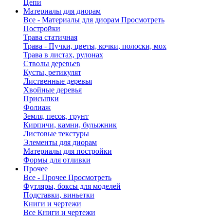
Цепи
Материалы для диорам
Все - Материалы для диорам
Просмотреть
Постройки
Трава статичная
Трава - Пучки, цветы, кочки, полоски, мох
Трава в листах, рулонах
Стволы деревьев
Кусты, ретикулят
Лиственные деревья
Хвойные деревья
Присыпки
Фолиаж
Земля, песок, грунт
Кирпичи, камни, булыжник
Листовые текстуры
Элементы для диорам
Материалы для постройки
Формы для отливки
Прочее
Все - Прочее
Просмотреть
Футляры, боксы для моделей
Подставки, виньетки
Книги и чертежи
Все Книги и чертежи