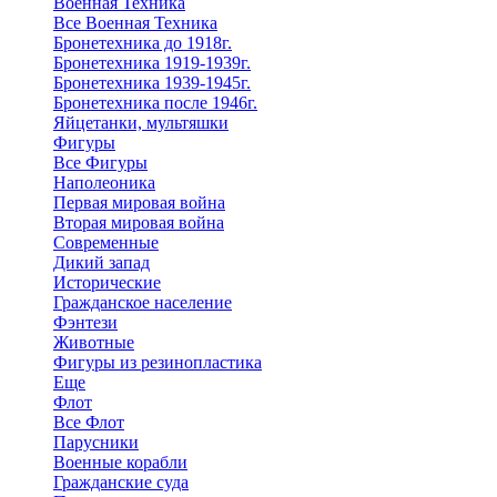
Военная Техника
Все Военная Техника
Бронетехника до 1918г.
Бронетехника 1919-1939г.
Бронетехника 1939-1945г.
Бронетехника после 1946г.
Яйцетанки, мультяшки
Фигуры
Все Фигуры
Наполеоника
Первая мировая война
Вторая мировая война
Современные
Дикий запад
Исторические
Гражданское население
Фэнтези
Животные
Фигуры из резинопластика
Еще
Флот
Все Флот
Парусники
Военные корабли
Гражданские суда