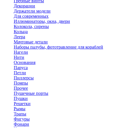
Гребные винты
Декорации
Держатели модели
Для современных
Иллюминаторы, окна, двери
Колокола, сирены
Кольца
Леера
Мачтовые детали
Наборы палубы, фототравление для кораблей
Нагели
Нити
Основания
Паруса
Петли
Пиллерсы
Помпы
Прочее
Пушечные порты
Пушки
Решетки
Рымы
Трапы
Фигуры
Фонари