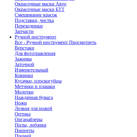
Окрасочные маски Авто
Окрасочные маски БТТ
Смешивание красок
Подставки, чистка
Переходники
Запчасти
Ручной инструмент
Все - Ручной инструмент
Просмотреть
Верстаки
Для фототравления
Зажимы
Заточной
Измерительный
Коврики
Кусачки, плоскогубцы
Метчики и плашки
Молотки
Наждачная бумага
Ножи
Лезвия для ножей
Оптика
Органайзеры
Пилы, лобзики
Пинцеты
Прочий