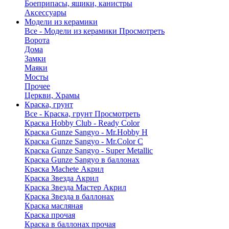
Боеприпасы, ящики, канистры
Аксессуары
Модели из керамики
Все - Модели из керамики
Просмотреть
Ворота
Дома
Замки
Маяки
Мосты
Прочее
Церкви, Храмы
Краска, грунт
Все - Краска, грунт
Просмотреть
Краска Hobby Club - Ready Color
Краска Gunze Sangyo - Mr.Hobby H
Краска Gunze Sangyo - Mr.Color C
Краска Gunze Sangyo - Super Metallic
Краска Gunze Sangyo в баллонах
Краска Machete Акрил
Краска Звезда Акрил
Краска Звезда Мастер Акрил
Краска Звезда в баллонах
Краска масляная
Краска прочая
Краска в баллонах прочая