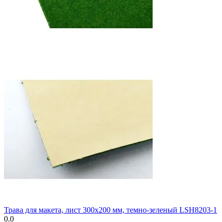
Трава для макета, лист 300х200 мм, темно-зеленый LSH8203-1
0.0