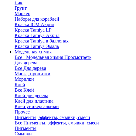
Лак
Грунт
Маркер
Наборы для кораблей
Краска ICM Акрил
Краска Tamiya LP
Краска Tamiya Акрил
Краска Tamiya в баллонах
Краска Tamiya Эмаль
Модельная химия
Все - Модельная химия
Просмотреть
Для дерева
Все Для дерева
Масла, пропитки
Морилки
Клей
Все Клей
Клей для дерева
Клей для пластика
Клей универсальный
Прочее
Пигменты, эффекты, смывки, смеси
Все Пигменты, эффекты, смывки, смеси
Пигменты
Смывки