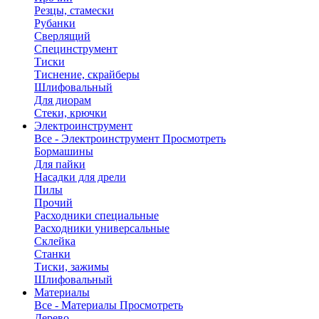
Резцы, стамески
Рубанки
Сверлящий
Специнструмент
Тиски
Тиснение, скрайберы
Шлифовальный
Для диорам
Стеки, крючки
Электроинструмент
Все - Электроинструмент
Просмотреть
Бормашины
Для пайки
Насадки для дрели
Пилы
Прочий
Расходники специальные
Расходники универсальные
Склейка
Станки
Тиски, зажимы
Шлифовальный
Материалы
Все - Материалы
Просмотреть
Дерево