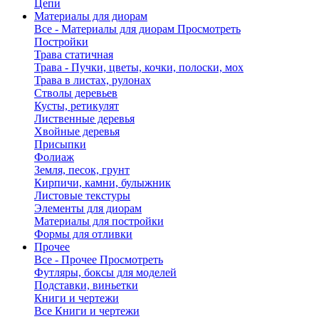
Цепи
Материалы для диорам
Все - Материалы для диорам
Просмотреть
Постройки
Трава статичная
Трава - Пучки, цветы, кочки, полоски, мох
Трава в листах, рулонах
Стволы деревьев
Кусты, ретикулят
Лиственные деревья
Хвойные деревья
Присыпки
Фолиаж
Земля, песок, грунт
Кирпичи, камни, булыжник
Листовые текстуры
Элементы для диорам
Материалы для постройки
Формы для отливки
Прочее
Все - Прочее
Просмотреть
Футляры, боксы для моделей
Подставки, виньетки
Книги и чертежи
Все Книги и чертежи