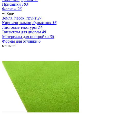
Присыпки
103
Фолиаж
26
+6
Еще
Земля, песок, грунт
27
Кирпичи, камни, булыжник
16
Листовые текстуры
24
Элементы для диорам
48
Материалы для постройки
36
Формы для отливки
6
меньше