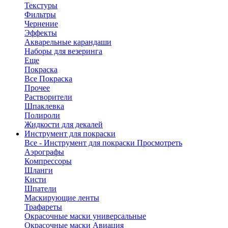
Текстуры
Фильтры
Чернение
Эффекты
Акварельные карандаши
Наборы для везеринга
Еще
Покраска
Все Покраска
Прочее
Растворители
Шпаклевка
Полироли
Жидкости для декалей
Инструмент для покраски
Все - Инструмент для покраски
Просмотреть
Аэрографы
Компрессоры
Шланги
Кисти
Шпатели
Маскирующие ленты
Трафареты
Окрасочные маски универсальные
Окрасочные маски Авиация