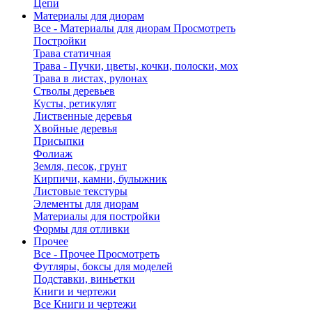
Цепи
Материалы для диорам
Все - Материалы для диорам
Просмотреть
Постройки
Трава статичная
Трава - Пучки, цветы, кочки, полоски, мох
Трава в листах, рулонах
Стволы деревьев
Кусты, ретикулят
Лиственные деревья
Хвойные деревья
Присыпки
Фолиаж
Земля, песок, грунт
Кирпичи, камни, булыжник
Листовые текстуры
Элементы для диорам
Материалы для постройки
Формы для отливки
Прочее
Все - Прочее
Просмотреть
Футляры, боксы для моделей
Подставки, виньетки
Книги и чертежи
Все Книги и чертежи