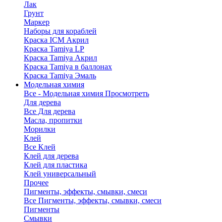
Лак
Грунт
Маркер
Наборы для кораблей
Краска ICM Акрил
Краска Tamiya LP
Краска Tamiya Акрил
Краска Tamiya в баллонах
Краска Tamiya Эмаль
Модельная химия
Все - Модельная химия
Просмотреть
Для дерева
Все Для дерева
Масла, пропитки
Морилки
Клей
Все Клей
Клей для дерева
Клей для пластика
Клей универсальный
Прочее
Пигменты, эффекты, смывки, смеси
Все Пигменты, эффекты, смывки, смеси
Пигменты
Смывки