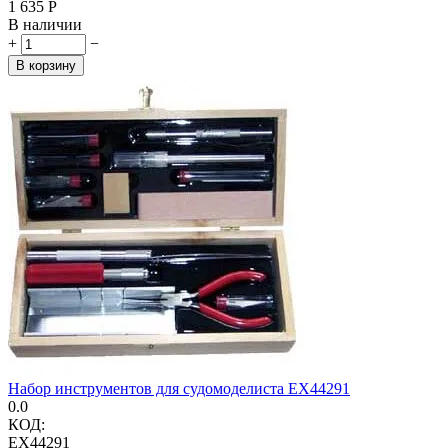
1 635
Р
В наличии
+
−
В корзину
Набор инструментов для судомоделиста EX44291
0.0
КОД:
EX44291