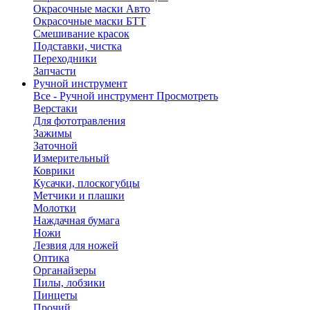
Окрасочные маски Авто
Окрасочные маски БТТ
Смешивание красок
Подставки, чистка
Переходники
Запчасти
Ручной инструмент
Все - Ручной инструмент
Просмотреть
Верстаки
Для фототравления
Зажимы
Заточной
Измерительный
Коврики
Кусачки, плоскогубцы
Метчики и плашки
Молотки
Наждачная бумага
Ножи
Лезвия для ножей
Оптика
Органайзеры
Пилы, лобзики
Пинцеты
Прочий