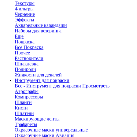
Текстуры
Фильтры
Чернение
Эффекты
Акварельные карандаши
Наборы для везеринга
Еще
Покраска
Все Покраска
Прочее
Растворители
Шпаклевка
Полироли
Жидкости для декалей
Инструмент для покраски
Все - Инструмент для покраски
Просмотреть
Аэрографы
Компрессоры
Шланги
Кисти
Шпатели
Маскирующие ленты
Трафареты
Окрасочные маски универсальные
Окрасочные маски Авиация