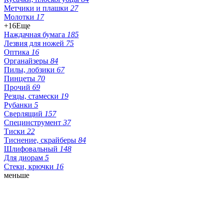
Метчики и плашки
27
Молотки
17
+16
Еще
Наждачная бумага
185
Лезвия для ножей
75
Оптика
16
Органайзеры
84
Пилы, лобзики
67
Пинцеты
70
Прочий
69
Резцы, стамески
19
Рубанки
5
Сверлящий
157
Специнструмент
37
Тиски
22
Тиснение, скрайберы
84
Шлифовальный
148
Для диорам
5
Стеки, крючки
16
меньше