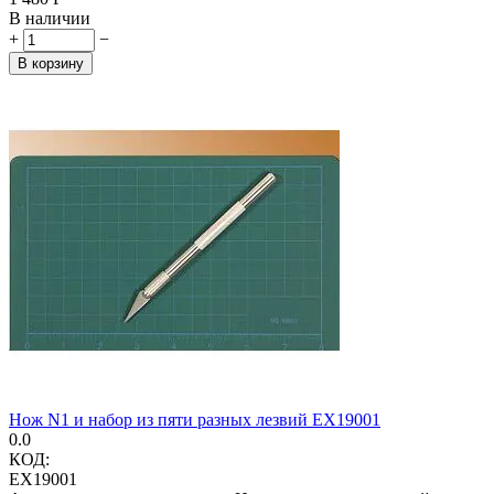
В наличии
+
−
В корзину
Нож N1 и набор из пяти разных лезвий EX19001
0.0
КОД:
EX19001