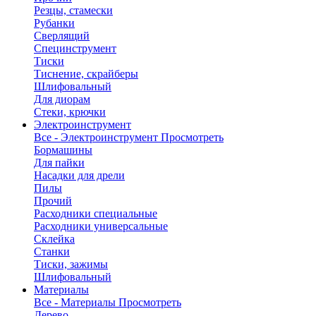
Резцы, стамески
Рубанки
Сверлящий
Специнструмент
Тиски
Тиснение, скрайберы
Шлифовальный
Для диорам
Стеки, крючки
Электроинструмент
Все - Электроинструмент
Просмотреть
Бормашины
Для пайки
Насадки для дрели
Пилы
Прочий
Расходники специальные
Расходники универсальные
Склейка
Станки
Тиски, зажимы
Шлифовальный
Материалы
Все - Материалы
Просмотреть
Дерево