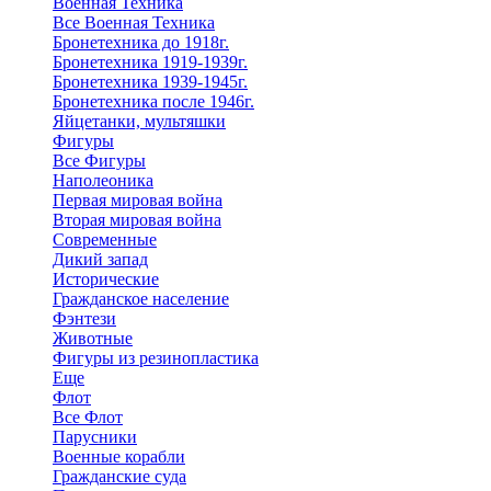
Военная Техника
Все Военная Техника
Бронетехника до 1918г.
Бронетехника 1919-1939г.
Бронетехника 1939-1945г.
Бронетехника после 1946г.
Яйцетанки, мультяшки
Фигуры
Все Фигуры
Наполеоника
Первая мировая война
Вторая мировая война
Современные
Дикий запад
Исторические
Гражданское население
Фэнтези
Животные
Фигуры из резинопластика
Еще
Флот
Все Флот
Парусники
Военные корабли
Гражданские суда