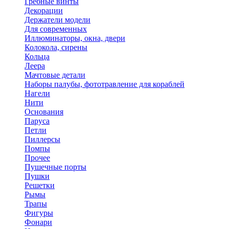
Гребные винты
Декорации
Держатели модели
Для современных
Иллюминаторы, окна, двери
Колокола, сирены
Кольца
Леера
Мачтовые детали
Наборы палубы, фототравление для кораблей
Нагели
Нити
Основания
Паруса
Петли
Пиллерсы
Помпы
Прочее
Пушечные порты
Пушки
Решетки
Рымы
Трапы
Фигуры
Фонари