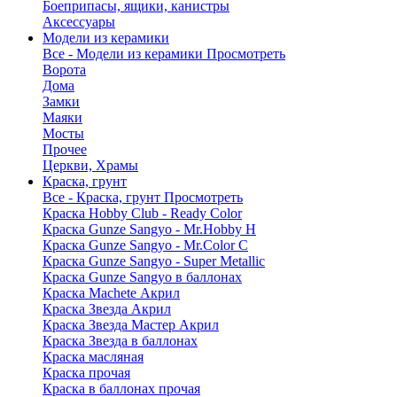
Боеприпасы, ящики, канистры
Аксессуары
Модели из керамики
Все - Модели из керамики
Просмотреть
Ворота
Дома
Замки
Маяки
Мосты
Прочее
Церкви, Храмы
Краска, грунт
Все - Краска, грунт
Просмотреть
Краска Hobby Club - Ready Color
Краска Gunze Sangyo - Mr.Hobby H
Краска Gunze Sangyo - Mr.Color C
Краска Gunze Sangyo - Super Metallic
Краска Gunze Sangyo в баллонах
Краска Machete Акрил
Краска Звезда Акрил
Краска Звезда Мастер Акрил
Краска Звезда в баллонах
Краска масляная
Краска прочая
Краска в баллонах прочая