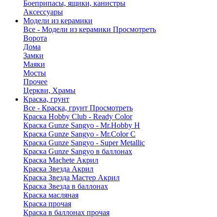
Боеприпасы, ящики, канистры
Аксессуары
Модели из керамики
Все - Модели из керамики
Просмотреть
Ворота
Дома
Замки
Маяки
Мосты
Прочее
Церкви, Храмы
Краска, грунт
Все - Краска, грунт
Просмотреть
Краска Hobby Club - Ready Color
Краска Gunze Sangyo - Mr.Hobby H
Краска Gunze Sangyo - Mr.Color C
Краска Gunze Sangyo - Super Metallic
Краска Gunze Sangyo в баллонах
Краска Machete Акрил
Краска Звезда Акрил
Краска Звезда Мастер Акрил
Краска Звезда в баллонах
Краска масляная
Краска прочая
Краска в баллонах прочая