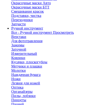
Окрасочные маски Авто
Окрасочные маски БТТ
Смешивание красок
Подставки, чистка
Переходники
Запчасти
Ручной инструмент
Все - Ручной инструмент
Просмотреть
Верстаки
Для фототравления
Зажимы
Заточной
Измерительный
Коврики
Кусачки, плоскогубцы
Метчики и плашки
Молотки
Наждачная бумага
Ножи
Лезвия для ножей
Оптика
Органайзеры
Пилы, лобзики
Пинцеты
Прочий