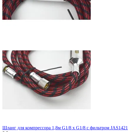
Шланг для компрессора 1,8м G1/8 x G1/8 с фильтром JAS1421