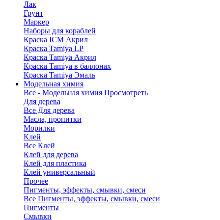
Лак
Грунт
Маркер
Наборы для кораблей
Краска ICM Акрил
Краска Tamiya LP
Краска Tamiya Акрил
Краска Tamiya в баллонах
Краска Tamiya Эмаль
Модельная химия
Все - Модельная химия
Просмотреть
Для дерева
Все Для дерева
Масла, пропитки
Морилки
Клей
Все Клей
Клей для дерева
Клей для пластика
Клей универсальный
Прочее
Пигменты, эффекты, смывки, смеси
Все Пигменты, эффекты, смывки, смеси
Пигменты
Смывки