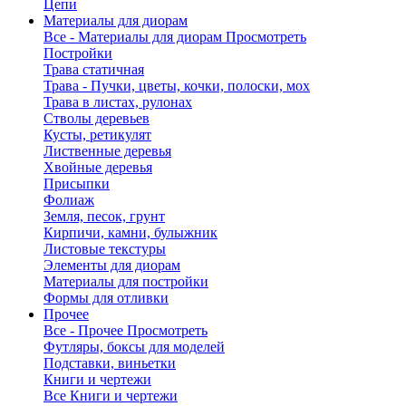
Цепи
Материалы для диорам
Все - Материалы для диорам
Просмотреть
Постройки
Трава статичная
Трава - Пучки, цветы, кочки, полоски, мох
Трава в листах, рулонах
Стволы деревьев
Кусты, ретикулят
Лиственные деревья
Хвойные деревья
Присыпки
Фолиаж
Земля, песок, грунт
Кирпичи, камни, булыжник
Листовые текстуры
Элементы для диорам
Материалы для постройки
Формы для отливки
Прочее
Все - Прочее
Просмотреть
Футляры, боксы для моделей
Подставки, виньетки
Книги и чертежи
Все Книги и чертежи