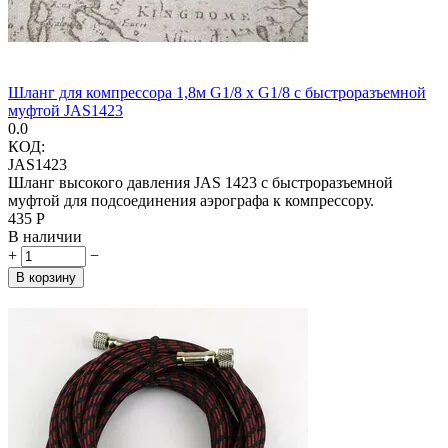
Шланг для компрессора 1,8м G1/8 x G1/8 с быстроразъемной
муфтой JAS1423
0.0
КОД:
JAS1423
Шланг высокого давления JAS 1423 с быстроразъемной
муфтой для подсоединения аэрографа к компрессору.
‍435‍
Р
В наличии
+
−
В корзину