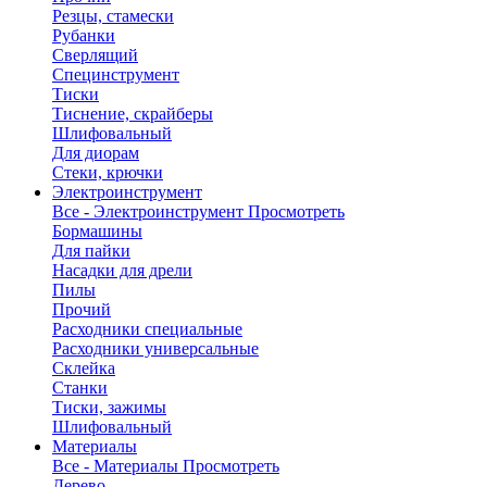
Резцы, стамески
Рубанки
Сверлящий
Специнструмент
Тиски
Тиснение, скрайберы
Шлифовальный
Для диорам
Стеки, крючки
Электроинструмент
Все - Электроинструмент
Просмотреть
Бормашины
Для пайки
Насадки для дрели
Пилы
Прочий
Расходники специальные
Расходники универсальные
Склейка
Станки
Тиски, зажимы
Шлифовальный
Материалы
Все - Материалы
Просмотреть
Дерево