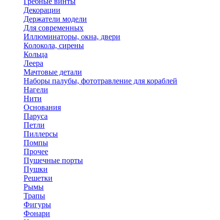
Гребные винты
Декорации
Держатели модели
Для современных
Иллюминаторы, окна, двери
Колокола, сирены
Кольца
Леера
Мачтовые детали
Наборы палубы, фототравление для кораблей
Нагели
Нити
Основания
Паруса
Петли
Пиллерсы
Помпы
Прочее
Пушечные порты
Пушки
Решетки
Рымы
Трапы
Фигуры
Фонари