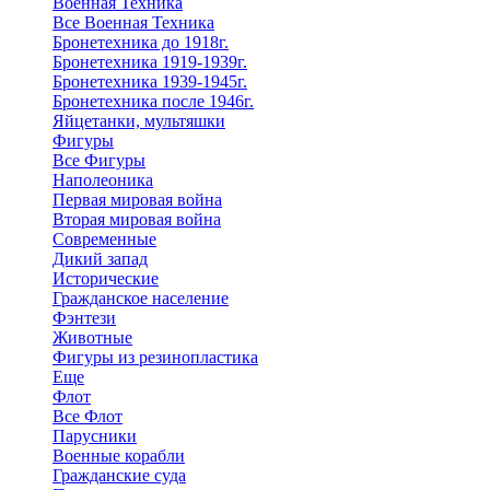
Военная Техника
Все Военная Техника
Бронетехника до 1918г.
Бронетехника 1919-1939г.
Бронетехника 1939-1945г.
Бронетехника после 1946г.
Яйцетанки, мультяшки
Фигуры
Все Фигуры
Наполеоника
Первая мировая война
Вторая мировая война
Современные
Дикий запад
Исторические
Гражданское население
Фэнтези
Животные
Фигуры из резинопластика
Еще
Флот
Все Флот
Парусники
Военные корабли
Гражданские суда