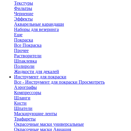
Текстуры
Фильтры
Чернение
Эффекты
Акварельные карандаши
Наборы для везеринга
Еще
Покраска
Все Покраска
Прочее
Растворители
Шпаклевка
Полироли
Жидкости для декалей
Инструмент для покраски
Все - Инструмент для покраски
Просмотреть
Аэрографы
Компрессоры
Шланги
Кисти
Шпатели
Маскирующие ленты
Трафареты
Окрасочные маски универсальные
Окрасочные маски Авиация