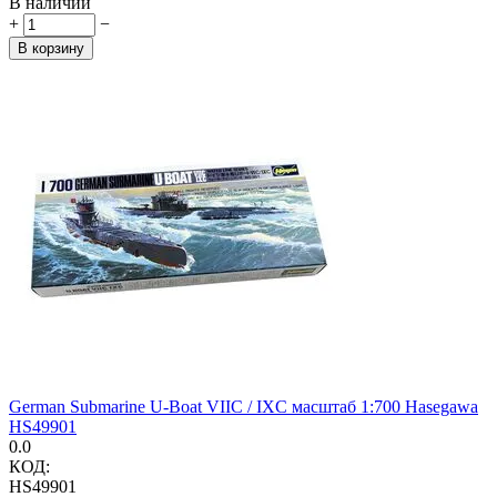
В наличии
+
−
В корзину
German Submarine U-Boat VIIC / IXC масштаб 1:700 Hasegawa
HS49901
0.0
КОД:
HS49901