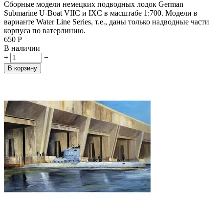
Сборные модели немецких подводных лодок German
Submarine U-Boat VIIC и IXC в масштабе 1:700. Модели в
варианте Water Line Series, т.е., даны только надводные части
корпуса по ватерлинию.
‍650‍
Р
В наличии
+
−
В корзину