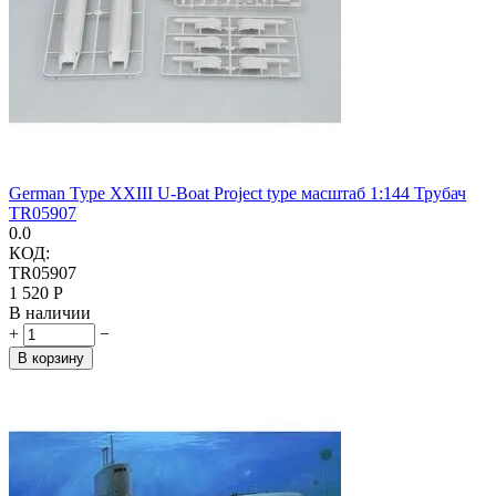
German Type XXIII U-Boat Project type масштаб 1:144 Трубач
TR05907
0.0
КОД:
TR05907
1 520
Р
В наличии
+
−
В корзину