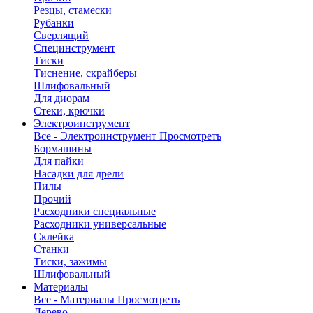
Резцы, стамески
Рубанки
Сверлящий
Специнструмент
Тиски
Тиснение, скрайберы
Шлифовальный
Для диорам
Стеки, крючки
Электроинструмент
Все - Электроинструмент
Просмотреть
Бормашины
Для пайки
Насадки для дрели
Пилы
Прочий
Расходники специальные
Расходники универсальные
Склейка
Станки
Тиски, зажимы
Шлифовальный
Материалы
Все - Материалы
Просмотреть
Дерево