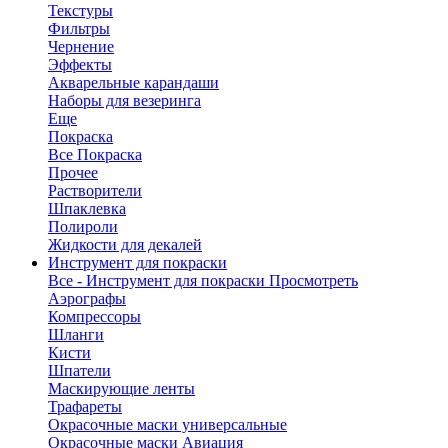
Текстуры
Фильтры
Чернение
Эффекты
Акварельные карандаши
Наборы для везеринга
Еще
Покраска
Все Покраска
Прочее
Растворители
Шпаклевка
Полироли
Жидкости для декалей
Инструмент для покраски
Все - Инструмент для покраски
Просмотреть
Аэрографы
Компрессоры
Шланги
Кисти
Шпатели
Маскирующие ленты
Трафареты
Окрасочные маски универсальные
Окрасочные маски Авиация