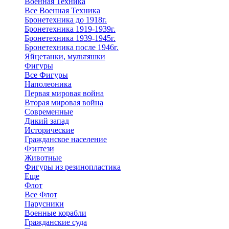
Военная Техника
Все Военная Техника
Бронетехника до 1918г.
Бронетехника 1919-1939г.
Бронетехника 1939-1945г.
Бронетехника после 1946г.
Яйцетанки, мультяшки
Фигуры
Все Фигуры
Наполеоника
Первая мировая война
Вторая мировая война
Современные
Дикий запад
Исторические
Гражданское население
Фэнтези
Животные
Фигуры из резинопластика
Еще
Флот
Все Флот
Парусники
Военные корабли
Гражданские суда