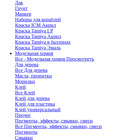
Лак
Грунт
Маркер
Наборы для кораблей
Краска ICM Акрил
Краска Tamiya LP
Краска Tamiya Акрил
Краска Tamiya в баллонах
Краска Tamiya Эмаль
Модельная химия
Все - Модельная химия
Просмотреть
Для дерева
Все Для дерева
Масла, пропитки
Морилки
Клей
Все Клей
Клей для дерева
Клей для пластика
Клей универсальный
Прочее
Пигменты, эффекты, смывки, смеси
Все Пигменты, эффекты, смывки, смеси
Пигменты
Смывки