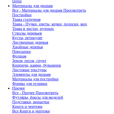
Цепи
Материалы для диорам
Все - Материалы для диорам
Просмотреть
Постройки
Трава статичная
Трава - Пучки, цветы, кочки, полоски, мох
Трава в листах, рулонах
Стволы деревьев
Кусты, ретикулят
Лиственные деревья
Хвойные деревья
Присыпки
Фолиаж
Земля, песок, грунт
Кирпичи, камни, булыжник
Листовые текстуры
Элементы для диорам
Материалы для постройки
Формы для отливки
Прочее
Все - Прочее
Просмотреть
Футляры, боксы для моделей
Подставки, виньетки
Книги и чертежи
Все Книги и чертежи