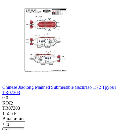
Chinese Jiaolong Manned Submersible масштаб 1:72 Трубач
TR07303
0.0
КОД:
TR07303
1 555
Р
В наличии
+
−