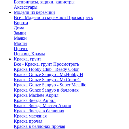
Боеприпасы, ящики, канистры
Аксессуары
Модели из керамики
Все - Модели из керамики
Просмотреть
Ворота
Дома
Замки
Маяки
Мосты
Прочее
Церкви, Храмы
Краска, грунт
Все - Краска, грунт
Просмотреть
Краска Hobby Club - Ready Color
Краска Gunze Sangyo - Mr.Hobby H
Краска Gunze Sangyo - Mr.Color C
Краска Gunze Sangyo - Super Metallic
Краска Gunze Sangyo в баллонах
Краска Machete Акрил
Краска Звезда Акрил
Краска Звезда Мастер Акрил
Краска Звезда в баллонах
Краска масляная
Краска прочая
Краска в баллонах прочая