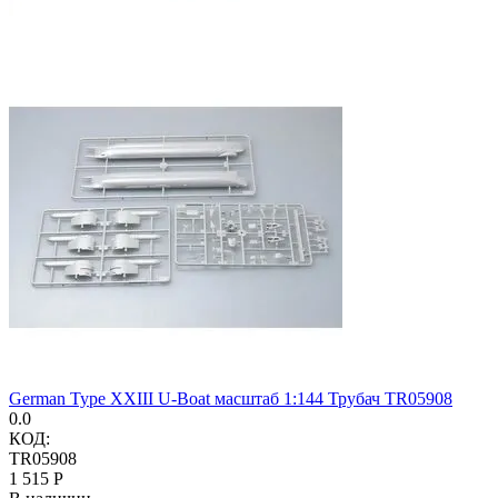
German Type XXIII U-Boat масштаб 1:144 Трубач TR05908
0.0
КОД:
TR05908
1 515
Р