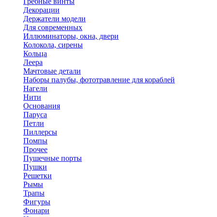
Гребные винты
Декорации
Держатели модели
Для современных
Иллюминаторы, окна, двери
Колокола, сирены
Кольца
Леера
Мачтовые детали
Наборы палубы, фототравление для кораблей
Нагели
Нити
Основания
Паруса
Петли
Пиллерсы
Помпы
Прочее
Пушечные порты
Пушки
Решетки
Рымы
Трапы
Фигуры
Фонари