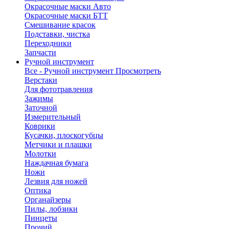
Окрасочные маски Авто
Окрасочные маски БТТ
Смешивание красок
Подставки, чистка
Переходники
Запчасти
Ручной инструмент
Все - Ручной инструмент
Просмотреть
Верстаки
Для фототравления
Зажимы
Заточной
Измерительный
Коврики
Кусачки, плоскогубцы
Метчики и плашки
Молотки
Наждачная бумага
Ножи
Лезвия для ножей
Оптика
Органайзеры
Пилы, лобзики
Пинцеты
Прочий