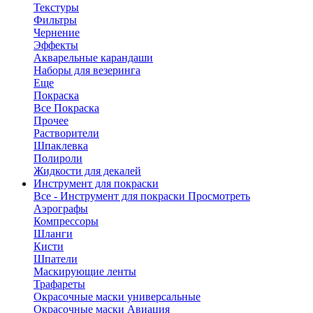
Текстуры
Фильтры
Чернение
Эффекты
Акварельные карандаши
Наборы для везеринга
Еще
Покраска
Все Покраска
Прочее
Растворители
Шпаклевка
Полироли
Жидкости для декалей
Инструмент для покраски
Все - Инструмент для покраски
Просмотреть
Аэрографы
Компрессоры
Шланги
Кисти
Шпатели
Маскирующие ленты
Трафареты
Окрасочные маски универсальные
Окрасочные маски Авиация