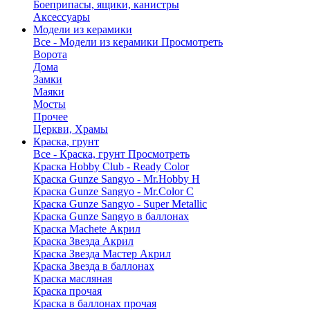
Боеприпасы, ящики, канистры
Аксессуары
Модели из керамики
Все - Модели из керамики
Просмотреть
Ворота
Дома
Замки
Маяки
Мосты
Прочее
Церкви, Храмы
Краска, грунт
Все - Краска, грунт
Просмотреть
Краска Hobby Club - Ready Color
Краска Gunze Sangyo - Mr.Hobby H
Краска Gunze Sangyo - Mr.Color C
Краска Gunze Sangyo - Super Metallic
Краска Gunze Sangyo в баллонах
Краска Machete Акрил
Краска Звезда Акрил
Краска Звезда Мастер Акрил
Краска Звезда в баллонах
Краска масляная
Краска прочая
Краска в баллонах прочая