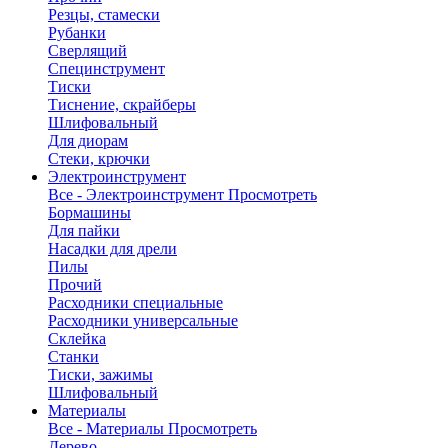
Резцы, стамески
Рубанки
Сверлящий
Специнструмент
Тиски
Тиснение, скрайберы
Шлифовальный
Для диорам
Стеки, крючки
Электроинструмент
Все - Электроинструмент
Просмотреть
Бормашины
Для пайки
Насадки для дрели
Пилы
Прочий
Расходники специальные
Расходники универсальные
Склейка
Станки
Тиски, зажимы
Шлифовальный
Материалы
Все - Материалы
Просмотреть
Дерево