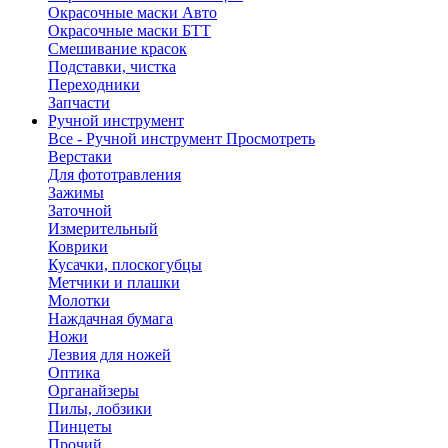
Окрасочные маски Авто
Окрасочные маски БТТ
Смешивание красок
Подставки, чистка
Переходники
Запчасти
Ручной инструмент
Все - Ручной инструмент
Просмотреть
Верстаки
Для фототравления
Зажимы
Заточной
Измерительный
Коврики
Кусачки, плоскогубцы
Метчики и плашки
Молотки
Наждачная бумага
Ножи
Лезвия для ножей
Оптика
Органайзеры
Пилы, лобзики
Пинцеты
Прочий