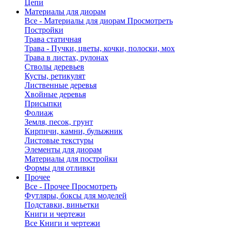
Цепи
Материалы для диорам
Все - Материалы для диорам
Просмотреть
Постройки
Трава статичная
Трава - Пучки, цветы, кочки, полоски, мох
Трава в листах, рулонах
Стволы деревьев
Кусты, ретикулят
Лиственные деревья
Хвойные деревья
Присыпки
Фолиаж
Земля, песок, грунт
Кирпичи, камни, булыжник
Листовые текстуры
Элементы для диорам
Материалы для постройки
Формы для отливки
Прочее
Все - Прочее
Просмотреть
Футляры, боксы для моделей
Подставки, виньетки
Книги и чертежи
Все Книги и чертежи