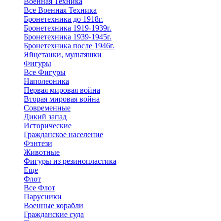
Военная Техника
Все Военная Техника
Бронетехника до 1918г.
Бронетехника 1919-1939г.
Бронетехника 1939-1945г.
Бронетехника после 1946г.
Яйцетанки, мультяшки
Фигуры
Все Фигуры
Наполеоника
Первая мировая война
Вторая мировая война
Современные
Дикий запад
Исторические
Гражданское население
Фэнтези
Животные
Фигуры из резинопластика
Еще
Флот
Все Флот
Парусники
Военные корабли
Гражданские суда