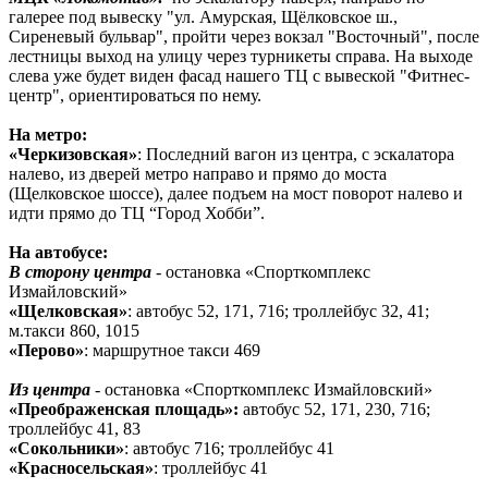
галерее под вывеску "ул. Амурская, Щёлковское ш.,
Сиреневый бульвар", пройти через вокзал "Восточный", после
лестницы выход на улицу через турникеты справа. На выходе
слева уже будет виден фасад нашего ТЦ с вывеской "Фитнес-
центр", ориентироваться по нему.
На метро:
«Черкизовская»
: Последний вагон из центра, с эскалатора
налево, из дверей метро направо и прямо до моста
(Щелковское шоссе), далее подъем на мост поворот налево и
идти прямо до ТЦ “Город Хобби”.
На автобусе:
В сторону центра
- остановка «Спорткомплекс
Измайловский»
«Щелковская»
: автобус 52, 171, 716; троллейбус 32, 41;
м.такси 860, 1015
«Перово»
: маршрутное такси 469
Из центра
- остановка «Спорткомплекс Измайловский»
«Преображенская площадь»:
автобус 52, 171, 230, 716;
троллейбус 41, 83
«Сокольники»
: автобус 716; троллейбус 41
«Красносельская»
: троллейбус 41