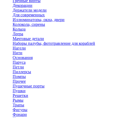
Гребные винты
Декорации
Держатели модели
Для современных
Иллюминаторы, окна, двери
Колокола, сирены
Кольца
Леера
Мачтовые детали
Наборы палубы, фототравление для кораблей
Нагели
Нити
Основания
Паруса
Петли
Пиллерсы
Помпы
Прочее
Пушечные порты
Пушки
Решетки
Рымы
Трапы
Фигуры
Фонари