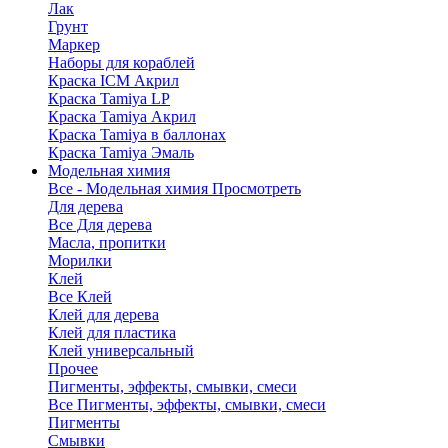
Лак
Грунт
Маркер
Наборы для кораблей
Краска ICM Акрил
Краска Tamiya LP
Краска Tamiya Акрил
Краска Tamiya в баллонах
Краска Tamiya Эмаль
Модельная химия
Все - Модельная химия
Просмотреть
Для дерева
Все Для дерева
Масла, пропитки
Морилки
Клей
Все Клей
Клей для дерева
Клей для пластика
Клей универсальный
Прочее
Пигменты, эффекты, смывки, смеси
Все Пигменты, эффекты, смывки, смеси
Пигменты
Смывки