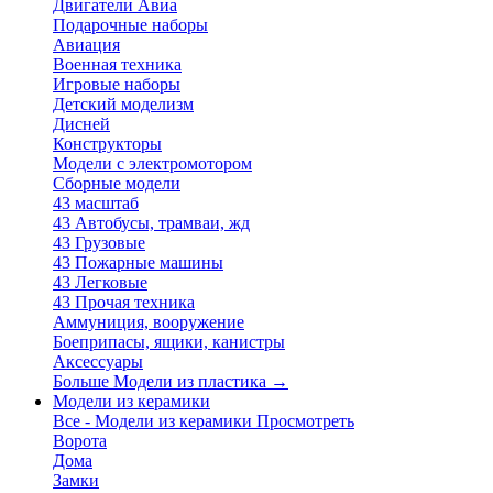
Двигатели Авиа
Подарочные наборы
Авиация
Военная техника
Игровые наборы
Детский моделизм
Дисней
Конструкторы
Модели с электромотором
Сборные модели
43 масштаб
43 Автобусы, трамваи, жд
43 Грузовые
43 Пожарные машины
43 Легковые
43 Прочая техника
Аммуниция, вооружение
Боеприпасы, ящики, канистры
Аксессуары
Больше Модели из пластика
→
Модели из керамики
Все - Модели из керамики
Просмотреть
Ворота
Дома
Замки