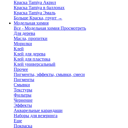
Краска Tamiya Акрил
Краска Tamiya в баллонах
Краска Tamiya Эмаль
Больше Краска, грунт
→
Модельная химия
Все - Модельная химия
Просмотреть
Для дерева
Масла, пропитки
Морилки
Клей
Клей для дерева
Клей для пластика
Клей универсальный
Прочее
Пигменты, эффекты, смывки, смеси
Пигменты
Смывки
Текстуры
Фильтры
Чернение
Эффекты
Акварельные карандаши
Наборы для везеринга
Еще
Покраска