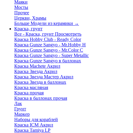
Маяки
Мосты
Прочее
Церкви, Храмы
Больше Модели из керамики
→
Краска, грунт
Все - Краска, грунт
Просмотреть
Краска Hobby Club - Ready Color
Краска Gunze Sangyo - Mr.Hobby H
Краска Gunze Sangyo - Mr.Color C
Краска Gunze Sangyo - Super Metallic
Краска Gunze Sangyo в баллонах
Краска Machete Акрил
Краска Звезда Акрил
Краска Звезда Мастер Акрил
Краска Звезда в баллонах
Краска масляная
Краска прочая
Краска в баллонах прочая
Лак
Грунт
Маркер
Наборы для кораблей
Краска ICM Акрил
Краска Tamiya LP