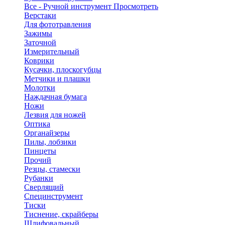
Все - Ручной инструмент
Просмотреть
Верстаки
Для фототравления
Зажимы
Заточной
Измерительный
Коврики
Кусачки, плоскогубцы
Метчики и плашки
Молотки
Наждачная бумага
Ножи
Лезвия для ножей
Оптика
Органайзеры
Пилы, лобзики
Пинцеты
Прочий
Резцы, стамески
Рубанки
Сверлящий
Специнструмент
Тиски
Тиснение, скрайберы
Шлифовальный