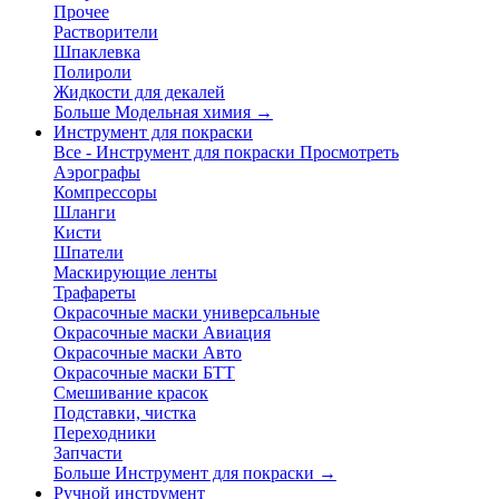
Прочее
Растворители
Шпаклевка
Полироли
Жидкости для декалей
Больше Модельная химия
→
Инструмент для покраски
Все - Инструмент для покраски
Просмотреть
Аэрографы
Компрессоры
Шланги
Кисти
Шпатели
Маскирующие ленты
Трафареты
Окрасочные маски универсальные
Окрасочные маски Авиация
Окрасочные маски Авто
Окрасочные маски БТТ
Смешивание красок
Подставки, чистка
Переходники
Запчасти
Больше Инструмент для покраски
→
Ручной инструмент