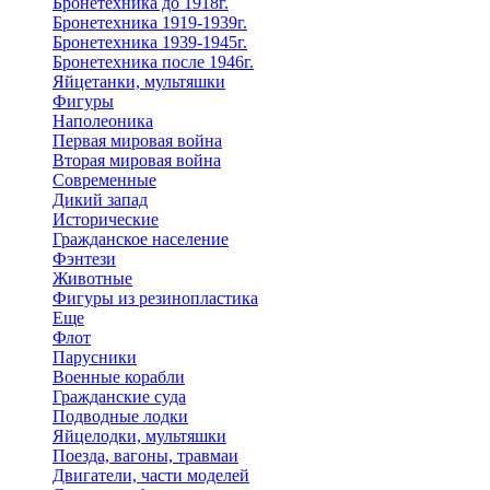
Бронетехника до 1918г.
Бронетехника 1919-1939г.
Бронетехника 1939-1945г.
Бронетехника после 1946г.
Яйцетанки, мультяшки
Фигуры
Наполеоника
Первая мировая война
Вторая мировая война
Современные
Дикий запад
Исторические
Гражданское население
Фэнтези
Животные
Фигуры из резинопластика
Еще
Флот
Парусники
Военные корабли
Гражданские суда
Подводные лодки
Яйцелодки, мультяшки
Поезда, вагоны, травмаи
Двигатели, части моделей