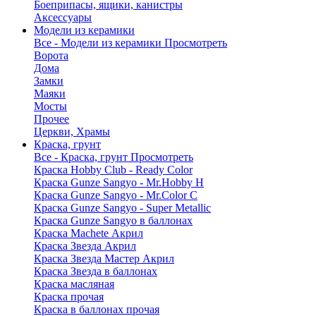
Боеприпасы, ящики, канистры
Аксессуары
Модели из керамики
Все - Модели из керамики
Просмотреть
Ворота
Дома
Замки
Маяки
Мосты
Прочее
Церкви, Храмы
Краска, грунт
Все - Краска, грунт
Просмотреть
Краска Hobby Club - Ready Color
Краска Gunze Sangyo - Mr.Hobby H
Краска Gunze Sangyo - Mr.Color C
Краска Gunze Sangyo - Super Metallic
Краска Gunze Sangyo в баллонах
Краска Machete Акрил
Краска Звезда Акрил
Краска Звезда Мастер Акрил
Краска Звезда в баллонах
Краска масляная
Краска прочая
Краска в баллонах прочая