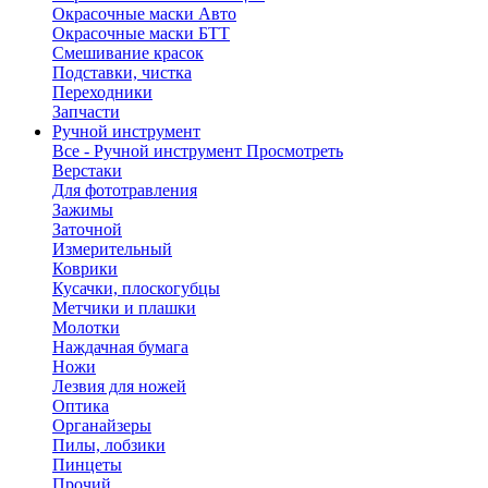
Окрасочные маски Авто
Окрасочные маски БТТ
Смешивание красок
Подставки, чистка
Переходники
Запчасти
Ручной инструмент
Все - Ручной инструмент
Просмотреть
Верстаки
Для фототравления
Зажимы
Заточной
Измерительный
Коврики
Кусачки, плоскогубцы
Метчики и плашки
Молотки
Наждачная бумага
Ножи
Лезвия для ножей
Оптика
Органайзеры
Пилы, лобзики
Пинцеты
Прочий