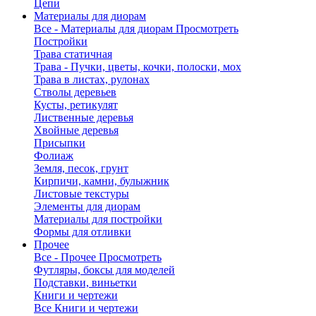
Цепи
Материалы для диорам
Все - Материалы для диорам
Просмотреть
Постройки
Трава статичная
Трава - Пучки, цветы, кочки, полоски, мох
Трава в листах, рулонах
Стволы деревьев
Кусты, ретикулят
Лиственные деревья
Хвойные деревья
Присыпки
Фолиаж
Земля, песок, грунт
Кирпичи, камни, булыжник
Листовые текстуры
Элементы для диорам
Материалы для постройки
Формы для отливки
Прочее
Все - Прочее
Просмотреть
Футляры, боксы для моделей
Подставки, виньетки
Книги и чертежи
Все Книги и чертежи