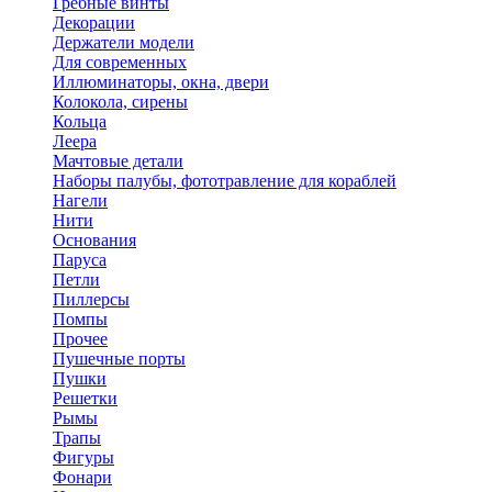
Гребные винты
Декорации
Держатели модели
Для современных
Иллюминаторы, окна, двери
Колокола, сирены
Кольца
Леера
Мачтовые детали
Наборы палубы, фототравление для кораблей
Нагели
Нити
Основания
Паруса
Петли
Пиллерсы
Помпы
Прочее
Пушечные порты
Пушки
Решетки
Рымы
Трапы
Фигуры
Фонари