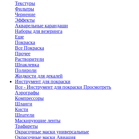
Текстуры
Фильтры
Чернение
Эффекты
Акварельные карандаши
Наборы для везеринга
Еще
Покраска
Все Покраска
Прочее
Растворители
Шпаклевка
Полироли
Жидкости для декалей
Инструмент для покраски
Все - Инструмент для покраски
Просмотреть
Аэрографы
Компрессоры
Шланги
Кисти
Шпатели
Маскирующие ленты
Трафареты
Окрасочные маски универсальные
Окрасочные маски Авиация