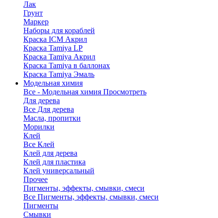
Лак
Грунт
Маркер
Наборы для кораблей
Краска ICM Акрил
Краска Tamiya LP
Краска Tamiya Акрил
Краска Tamiya в баллонах
Краска Tamiya Эмаль
Модельная химия
Все - Модельная химия
Просмотреть
Для дерева
Все Для дерева
Масла, пропитки
Морилки
Клей
Все Клей
Клей для дерева
Клей для пластика
Клей универсальный
Прочее
Пигменты, эффекты, смывки, смеси
Все Пигменты, эффекты, смывки, смеси
Пигменты
Смывки