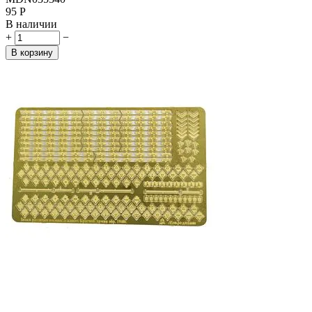
‍95‍
Р
В наличии
+
−
В корзину