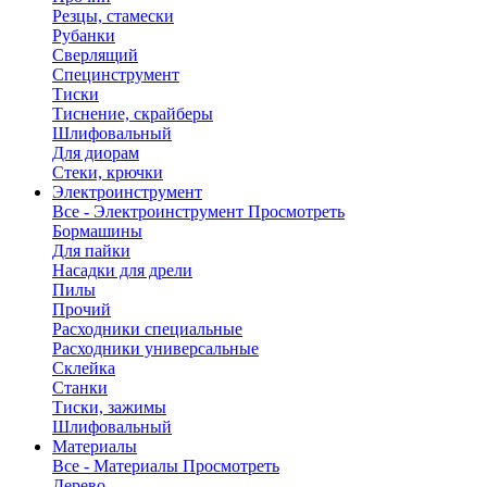
Резцы, стамески
Рубанки
Сверлящий
Специнструмент
Тиски
Тиснение, скрайберы
Шлифовальный
Для диорам
Стеки, крючки
Электроинструмент
Все - Электроинструмент
Просмотреть
Бормашины
Для пайки
Насадки для дрели
Пилы
Прочий
Расходники специальные
Расходники универсальные
Склейка
Станки
Тиски, зажимы
Шлифовальный
Материалы
Все - Материалы
Просмотреть
Дерево