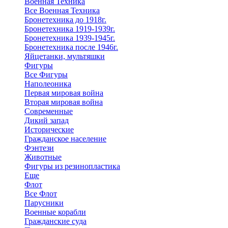
Военная Техника
Все Военная Техника
Бронетехника до 1918г.
Бронетехника 1919-1939г.
Бронетехника 1939-1945г.
Бронетехника после 1946г.
Яйцетанки, мультяшки
Фигуры
Все Фигуры
Наполеоника
Первая мировая война
Вторая мировая война
Современные
Дикий запад
Исторические
Гражданское население
Фэнтези
Животные
Фигуры из резинопластика
Еще
Флот
Все Флот
Парусники
Военные корабли
Гражданские суда