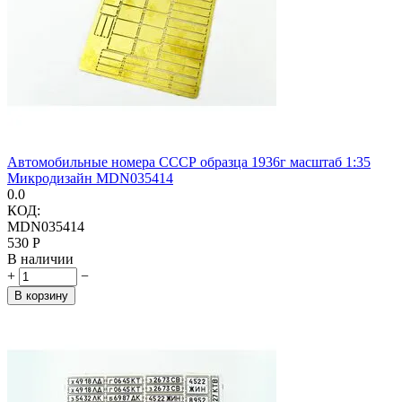
Автомобильные номера СССР образца 1936г масштаб 1:35
Микродизайн MDN035414
0.0
КОД:
MDN035414
‍530‍
Р
В наличии
+
−
В корзину