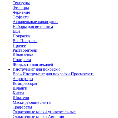
Текстуры
Фильтры
Чернение
Эффекты
Акварельные карандаши
Наборы для везеринга
Еще
Покраска
Все Покраска
Прочее
Растворители
Шпаклевка
Полироли
Жидкости для декалей
Инструмент для покраски
Все - Инструмент для покраски
Просмотреть
Аэрографы
Компрессоры
Шланги
Кисти
Шпатели
Маскирующие ленты
Трафареты
Окрасочные маски универсальные
Окрасочные маски Авиация