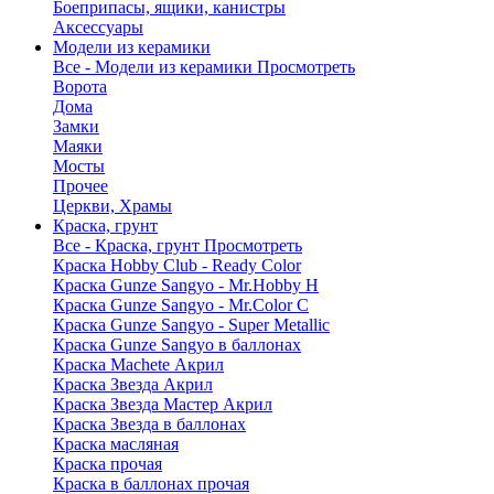
Боеприпасы, ящики, канистры
Аксессуары
Модели из керамики
Все - Модели из керамики
Просмотреть
Ворота
Дома
Замки
Маяки
Мосты
Прочее
Церкви, Храмы
Краска, грунт
Все - Краска, грунт
Просмотреть
Краска Hobby Club - Ready Color
Краска Gunze Sangyo - Mr.Hobby H
Краска Gunze Sangyo - Mr.Color C
Краска Gunze Sangyo - Super Metallic
Краска Gunze Sangyo в баллонах
Краска Machete Акрил
Краска Звезда Акрил
Краска Звезда Мастер Акрил
Краска Звезда в баллонах
Краска масляная
Краска прочая
Краска в баллонах прочая