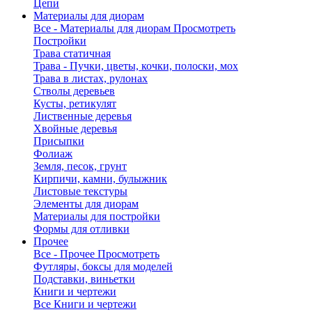
Цепи
Материалы для диорам
Все - Материалы для диорам
Просмотреть
Постройки
Трава статичная
Трава - Пучки, цветы, кочки, полоски, мох
Трава в листах, рулонах
Стволы деревьев
Кусты, ретикулят
Лиственные деревья
Хвойные деревья
Присыпки
Фолиаж
Земля, песок, грунт
Кирпичи, камни, булыжник
Листовые текстуры
Элементы для диорам
Материалы для постройки
Формы для отливки
Прочее
Все - Прочее
Просмотреть
Футляры, боксы для моделей
Подставки, виньетки
Книги и чертежи
Все Книги и чертежи