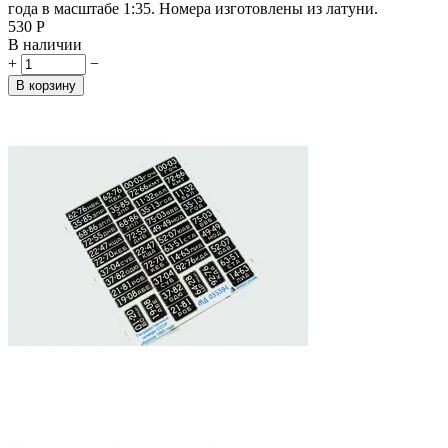
года в масштабе 1:35. Номера изготовлены из латуни.
‍530‍
Р
В наличии
+
−
В корзину