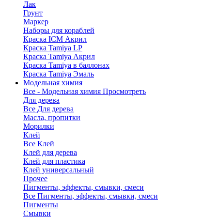
Лак
Грунт
Маркер
Наборы для кораблей
Краска ICM Акрил
Краска Tamiya LP
Краска Tamiya Акрил
Краска Tamiya в баллонах
Краска Tamiya Эмаль
Модельная химия
Все - Модельная химия
Просмотреть
Для дерева
Все Для дерева
Масла, пропитки
Морилки
Клей
Все Клей
Клей для дерева
Клей для пластика
Клей универсальный
Прочее
Пигменты, эффекты, смывки, смеси
Все Пигменты, эффекты, смывки, смеси
Пигменты
Смывки