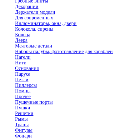
Гребные винты
Декорации
Держатели модели
Для современных
Иллюминаторы, окна, двери
Колокола, сирены
Кольца
Леера
Мачтовые детали
Наборы палубы, фототравление для кораблей
Нагели
Нити
Основания
Паруса
Петли
Пиллерсы
Помпы
Прочее
Пушечные порты
Пушки
Решетки
Рымы
Трапы
Фигуры
Фонари