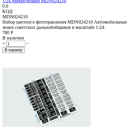
1:24 Микродизайн MDN024210
0.0
КОД:
MDN024210
Набор цветного фототравления MDN024210 Автомобильные
знаки советских дальнобойщиков в масштабе 1:24.
‍780‍
Р
В наличии
+
−
В корзину