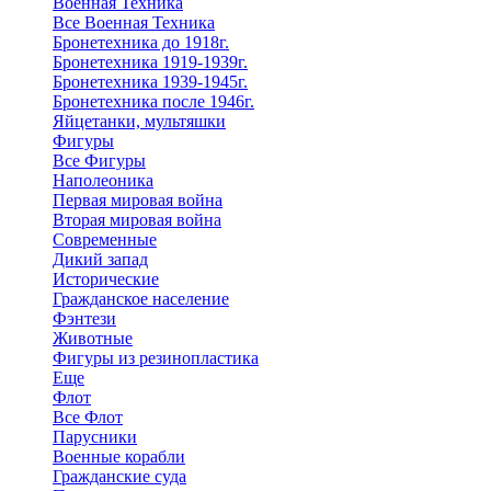
Военная Техника
Все Военная Техника
Бронетехника до 1918г.
Бронетехника 1919-1939г.
Бронетехника 1939-1945г.
Бронетехника после 1946г.
Яйцетанки, мультяшки
Фигуры
Все Фигуры
Наполеоника
Первая мировая война
Вторая мировая война
Современные
Дикий запад
Исторические
Гражданское население
Фэнтези
Животные
Фигуры из резинопластика
Еще
Флот
Все Флот
Парусники
Военные корабли
Гражданские суда