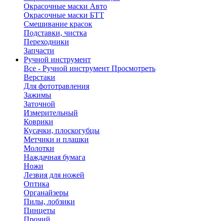
Окрасочные маски Авто
Окрасочные маски БТТ
Смешивание красок
Подставки, чистка
Переходники
Запчасти
Ручной инструмент
Все - Ручной инструмент
Просмотреть
Верстаки
Для фототравления
Зажимы
Заточной
Измерительный
Коврики
Кусачки, плоскогубцы
Метчики и плашки
Молотки
Наждачная бумага
Ножи
Лезвия для ножей
Оптика
Органайзеры
Пилы, лобзики
Пинцеты
Прочий