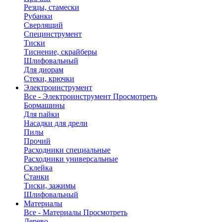
Резцы, стамески
Рубанки
Сверлящий
Специнструмент
Тиски
Тиснение, скрайберы
Шлифовальный
Для диорам
Стеки, крючки
Электроинструмент
Все - Электроинструмент
Просмотреть
Бормашины
Для пайки
Насадки для дрели
Пилы
Прочий
Расходники специальные
Расходники универсальные
Склейка
Станки
Тиски, зажимы
Шлифовальный
Материалы
Все - Материалы
Просмотреть
Дерево