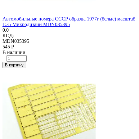
Автомобильные номера СССР образца 1977г (белые) масштаб
1:35 Микродизайн MDN035395
0.0
КОД:
MDN035395
‍545‍
Р
В наличии
+
−
В корзину