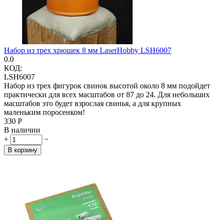
Набор из трех хрюшек 8 мм LaserHobby LSH6007
0.0
КОД:
LSH6007
Набор из трех фигурок свинок высотой около 8 мм подойдет
практически для всех масштабов от 87 до 24. Для небольших
масштабов это будет взрослая свинья, а для крупных
маленьким поросенком!
‍330‍
Р
В наличии
+
−
В корзину