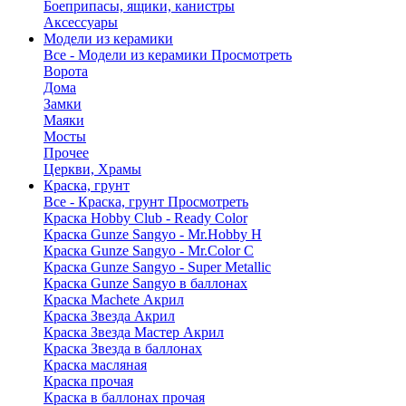
Боеприпасы, ящики, канистры
Аксессуары
Модели из керамики
Все - Модели из керамики
Просмотреть
Ворота
Дома
Замки
Маяки
Мосты
Прочее
Церкви, Храмы
Краска, грунт
Все - Краска, грунт
Просмотреть
Краска Hobby Club - Ready Color
Краска Gunze Sangyo - Mr.Hobby H
Краска Gunze Sangyo - Mr.Color C
Краска Gunze Sangyo - Super Metallic
Краска Gunze Sangyo в баллонах
Краска Machete Акрил
Краска Звезда Акрил
Краска Звезда Мастер Акрил
Краска Звезда в баллонах
Краска масляная
Краска прочая
Краска в баллонах прочая