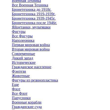
Военная Техника
Все Военная Техника
Бронетехника до 1918г.
Бронетехника 1919-1939г.
Бронетехника 1939-1945г.
Бронетехника после 1946г.
Яйцетанки, мультяшки
Фигуры
Все Фигуры
Наполеоника
Первая мировая война
Вторая мировая война
Современные
Дикий запад
Исторические
Гражданское население
Фэнтези
Животные
Фигуры из резинопластика
Еще
Флот
Все Флот
Парусники
Военные корабли
Гражданские суда