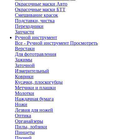
Окрасочные маски Авто
Окрасочные маски БТТ
Смешивание красок
Подставки, чистка
Переходники
Запчасти
Ручной инструмент
Все - Ручной инструмент
Просмотреть
Верстаки
Для фототравления
Зажимы
Заточной
Измерительный
Коврики
Кусачки, плоскогубцы
Метчики и плашки
Молотки
Наждачная бумага
Ножи
Лезвия для ножей
Оптика
Органайзеры
Пилы, лобзики
Пинцеты
Прочий