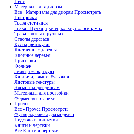
Цепи
Материалы для диорам
Все - Материалы для диорам
Просмотреть
Постройки
Трава статичная
Трава - Пучки, цветы, кочки, полоски, мох
Трава в листах, рулонах
Стволы деревьев
Кусты, ретикулят
Лиственные деревья
Хвойные деревья
Присыпки
Фолиаж
Земля, песок, грунт
Кирпичи, камни, булыжник
Листовые текстуры
Элементы для диорам
Материалы для постройки
Формы для отливки
Прочее
Все - Прочее
Просмотреть
Футляры, боксы для моделей
Подставки, виньетки
Книги и чертежи
Все Книги и чертежи