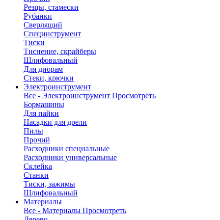
Резцы, стамески
Рубанки
Сверлящий
Специнструмент
Тиски
Тиснение, скрайберы
Шлифовальный
Для диорам
Стеки, крючки
Электроинструмент
Все - Электроинструмент
Просмотреть
Бормашины
Для пайки
Насадки для дрели
Пилы
Прочий
Расходники специальные
Расходники универсальные
Склейка
Станки
Тиски, зажимы
Шлифовальный
Материалы
Все - Материалы
Просмотреть
Дерево