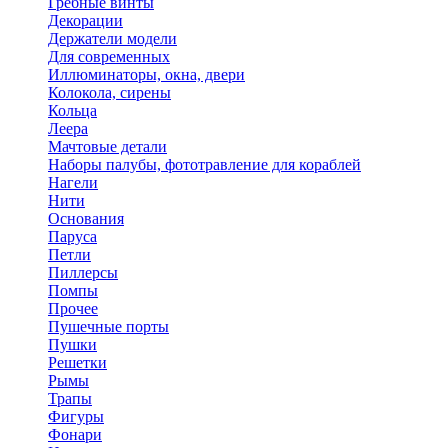
Гребные винты
Декорации
Держатели модели
Для современных
Иллюминаторы, окна, двери
Колокола, сирены
Кольца
Леера
Мачтовые детали
Наборы палубы, фототравление для кораблей
Нагели
Нити
Основания
Паруса
Петли
Пиллерсы
Помпы
Прочее
Пушечные порты
Пушки
Решетки
Рымы
Трапы
Фигуры
Фонари