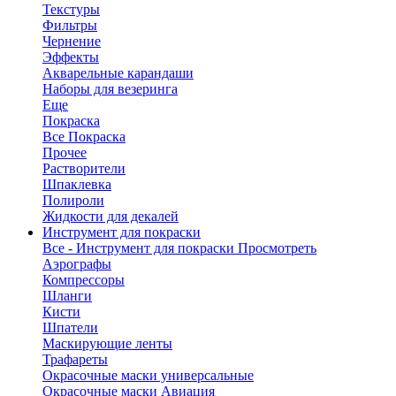
Текстуры
Фильтры
Чернение
Эффекты
Акварельные карандаши
Наборы для везеринга
Еще
Покраска
Все Покраска
Прочее
Растворители
Шпаклевка
Полироли
Жидкости для декалей
Инструмент для покраски
Все - Инструмент для покраски
Просмотреть
Аэрографы
Компрессоры
Шланги
Кисти
Шпатели
Маскирующие ленты
Трафареты
Окрасочные маски универсальные
Окрасочные маски Авиация