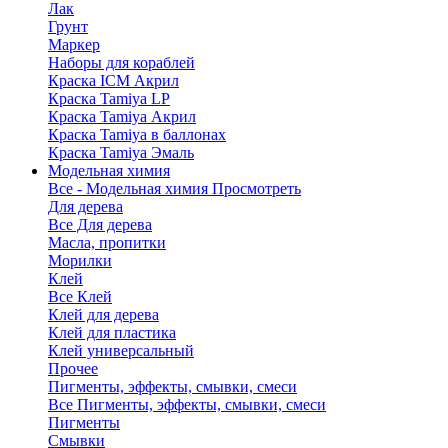
Лак
Грунт
Маркер
Наборы для кораблей
Краска ICM Акрил
Краска Tamiya LP
Краска Tamiya Акрил
Краска Tamiya в баллонах
Краска Tamiya Эмаль
Модельная химия
Все - Модельная химия
Просмотреть
Для дерева
Все Для дерева
Масла, пропитки
Морилки
Клей
Все Клей
Клей для дерева
Клей для пластика
Клей универсальный
Прочее
Пигменты, эффекты, смывки, смеси
Все Пигменты, эффекты, смывки, смеси
Пигменты
Смывки