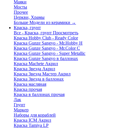
Маяки
Мосты
Прочее
Церкви, Храмы
Больше Модели из керамики
→
Краска, грунт
Все - Краска, грунт
Просмотреть
Краска Hobby Club - Ready Color
Краска Gunze Sangyo - Mr.Hobby H
Краска Gunze Sangyo - Mr.Color C
Краска Gunze Sangyo - Super Metallic
Краска Gunze Sangyo в баллонах
Краска Machete Акрил
Краска Звезда Акрил
Краска Звезда Мастер Акрил
Краска Звезда в баллонах
Краска масляная
Краска прочая
Краска в баллонах прочая
Лак
Грунт
Маркер
Наборы для кораблей
Краска ICM Акрил
Краска Tamiya LP