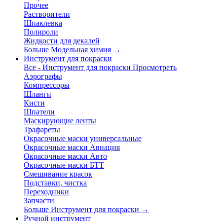
Прочее
Растворители
Шпаклевка
Полироли
Жидкости для декалей
Больше Модельная химия
→
Инструмент для покраски
Все - Инструмент для покраски
Просмотреть
Аэрографы
Компрессоры
Шланги
Кисти
Шпатели
Маскирующие ленты
Трафареты
Окрасочные маски универсальные
Окрасочные маски Авиация
Окрасочные маски Авто
Окрасочные маски БТТ
Смешивание красок
Подставки, чистка
Переходники
Запчасти
Больше Инструмент для покраски
→
Ручной инструмент