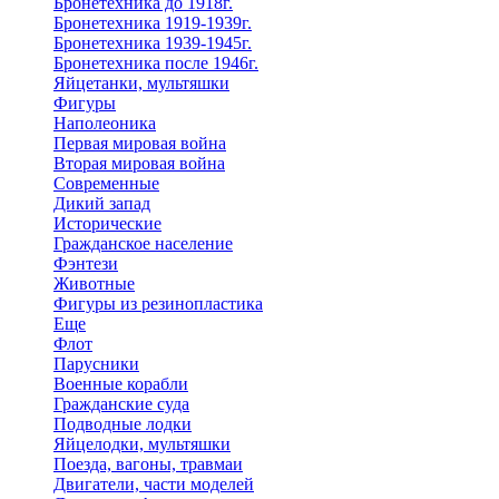
Бронетехника до 1918г.
Бронетехника 1919-1939г.
Бронетехника 1939-1945г.
Бронетехника после 1946г.
Яйцетанки, мультяшки
Фигуры
Наполеоника
Первая мировая война
Вторая мировая война
Современные
Дикий запад
Исторические
Гражданское население
Фэнтези
Животные
Фигуры из резинопластика
Еще
Флот
Парусники
Военные корабли
Гражданские суда
Подводные лодки
Яйцелодки, мультяшки
Поезда, вагоны, травмаи
Двигатели, части моделей