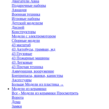
Двигатели Авиа
Подарочные наборы
Авиация
Военная техника
Игровые наборы
Детский моделизм
Дисней
Конструкторы
Модели с электромотором
Сборные модели
43 масштаб
43 Автобусы, трамваи, жд
43 Грузовые
43 Пожарные машины
43 Легковые
43 Прочая техника
Аммуниция, вооружение
Боеприпасы, ящики, канистры
Аксессуары
Больше Модели из пластика
→
Модели из керамики
Все - Модели из керамики
Просмотреть
Ворота
Дома
Замки