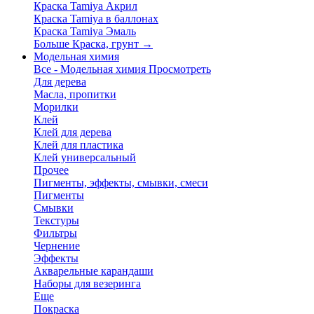
Краска Tamiya Акрил
Краска Tamiya в баллонах
Краска Tamiya Эмаль
Больше Краска, грунт
→
Модельная химия
Все - Модельная химия
Просмотреть
Для дерева
Масла, пропитки
Морилки
Клей
Клей для дерева
Клей для пластика
Клей универсальный
Прочее
Пигменты, эффекты, смывки, смеси
Пигменты
Смывки
Текстуры
Фильтры
Чернение
Эффекты
Акварельные карандаши
Наборы для везеринга
Еще
Покраска