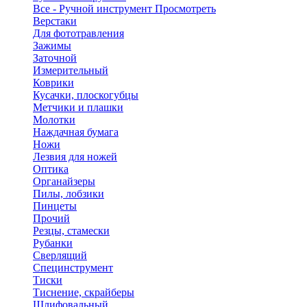
Все - Ручной инструмент
Просмотреть
Верстаки
Для фототравления
Зажимы
Заточной
Измерительный
Коврики
Кусачки, плоскогубцы
Метчики и плашки
Молотки
Наждачная бумага
Ножи
Лезвия для ножей
Оптика
Органайзеры
Пилы, лобзики
Пинцеты
Прочий
Резцы, стамески
Рубанки
Сверлящий
Специнструмент
Тиски
Тиснение, скрайберы
Шлифовальный