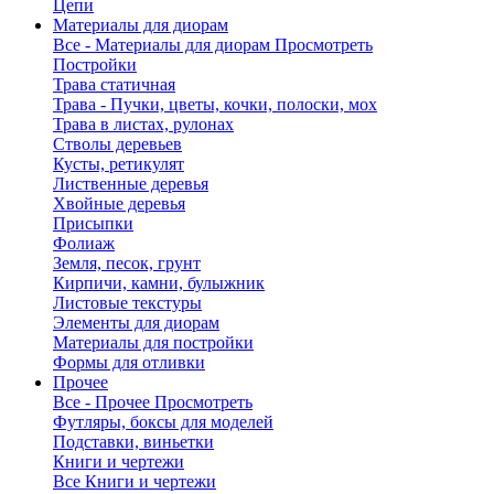
Цепи
Материалы для диорам
Все - Материалы для диорам
Просмотреть
Постройки
Трава статичная
Трава - Пучки, цветы, кочки, полоски, мох
Трава в листах, рулонах
Стволы деревьев
Кусты, ретикулят
Лиственные деревья
Хвойные деревья
Присыпки
Фолиаж
Земля, песок, грунт
Кирпичи, камни, булыжник
Листовые текстуры
Элементы для диорам
Материалы для постройки
Формы для отливки
Прочее
Все - Прочее
Просмотреть
Футляры, боксы для моделей
Подставки, виньетки
Книги и чертежи
Все Книги и чертежи