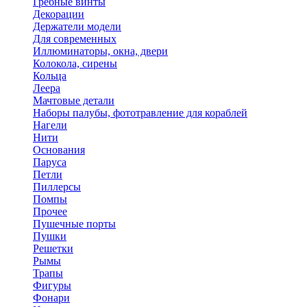
Гребные винты
Декорации
Держатели модели
Для современных
Иллюминаторы, окна, двери
Колокола, сирены
Кольца
Леера
Мачтовые детали
Наборы палубы, фототравление для кораблей
Нагели
Нити
Основания
Паруса
Петли
Пиллерсы
Помпы
Прочее
Пушечные порты
Пушки
Решетки
Рымы
Трапы
Фигуры
Фонари