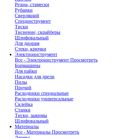
Резцы, стамески
Рубанки
Сверлящий
Специнструмент
Тиски
Тиснение, скрайберы
Шлифовальный
Для диорам
Стеки, крючки
Электроинструмент
Все - Электроинструмент
Просмотреть
Бормашины
Для пайки
Насадки для дрели
Пилы
Прочий
Расходники специальные
Расходники универсальные
Склейка
Станки
Тиски, зажимы
Шлифовальный
Материалы
Все - Материалы
Просмотреть
Дерево