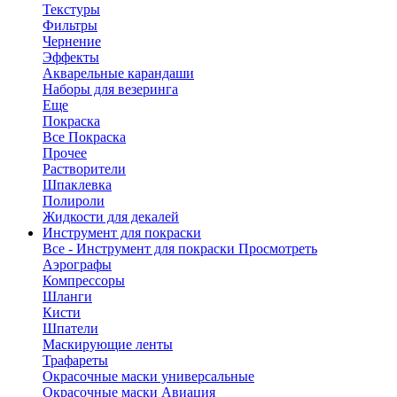
Текстуры
Фильтры
Чернение
Эффекты
Акварельные карандаши
Наборы для везеринга
Еще
Покраска
Все Покраска
Прочее
Растворители
Шпаклевка
Полироли
Жидкости для декалей
Инструмент для покраски
Все - Инструмент для покраски
Просмотреть
Аэрографы
Компрессоры
Шланги
Кисти
Шпатели
Маскирующие ленты
Трафареты
Окрасочные маски универсальные
Окрасочные маски Авиация