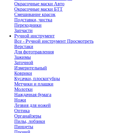
Окрасочные маски Авто
Окрасочные маски БТТ
Смешивание красок
Подставки, чистка
Переходники
Запчасти
Ручной инструмент
Все - Ручной инструмент
Просмотреть
Верстаки
Для фототравления
Зажимы
Заточной
Измерительный
Коврики
Кусачки, плоскогубцы
Метчики и плашки
Молотки
Наждачная бумага
Ножи
Лезвия для ножей
Оптика
Органайзеры
Пилы, лобзики
Пинцеты
Прочий