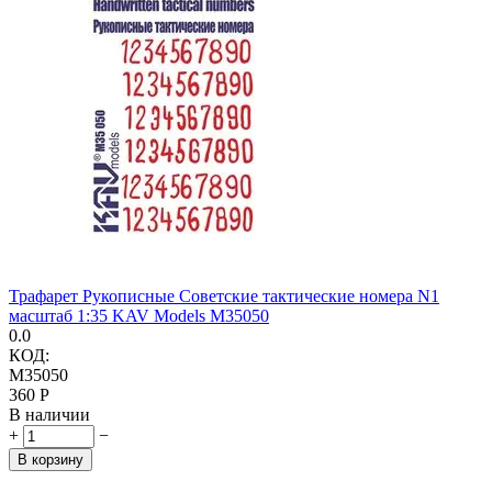
Трафарет Рукописные Советские тактические номера N1
масштаб 1:35 KAV Models M35050
0.0
КОД:
M35050
‍360‍
Р
В наличии
+
−
В корзину