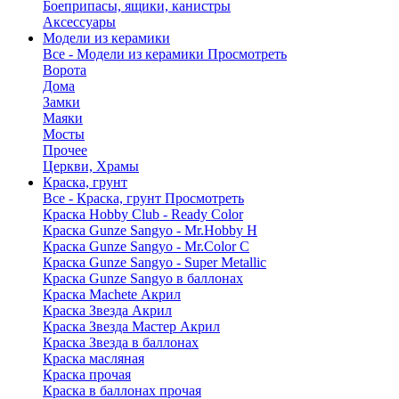
Боеприпасы, ящики, канистры
Аксессуары
Модели из керамики
Все - Модели из керамики
Просмотреть
Ворота
Дома
Замки
Маяки
Мосты
Прочее
Церкви, Храмы
Краска, грунт
Все - Краска, грунт
Просмотреть
Краска Hobby Club - Ready Color
Краска Gunze Sangyo - Mr.Hobby H
Краска Gunze Sangyo - Mr.Color C
Краска Gunze Sangyo - Super Metallic
Краска Gunze Sangyo в баллонах
Краска Machete Акрил
Краска Звезда Акрил
Краска Звезда Мастер Акрил
Краска Звезда в баллонах
Краска масляная
Краска прочая
Краска в баллонах прочая