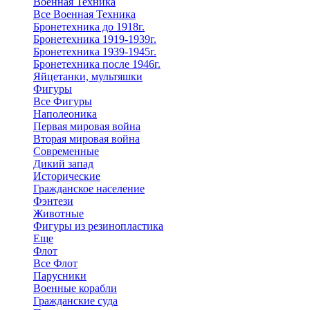
Военная Техника
Все Военная Техника
Бронетехника до 1918г.
Бронетехника 1919-1939г.
Бронетехника 1939-1945г.
Бронетехника после 1946г.
Яйцетанки, мультяшки
Фигуры
Все Фигуры
Наполеоника
Первая мировая война
Вторая мировая война
Современные
Дикий запад
Исторические
Гражданское население
Фэнтези
Животные
Фигуры из резинопластика
Еще
Флот
Все Флот
Парусники
Военные корабли
Гражданские суда