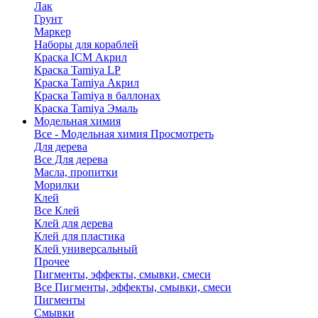
Лак
Грунт
Маркер
Наборы для кораблей
Краска ICM Акрил
Краска Tamiya LP
Краска Tamiya Акрил
Краска Tamiya в баллонах
Краска Tamiya Эмаль
Модельная химия
Все - Модельная химия
Просмотреть
Для дерева
Все Для дерева
Масла, пропитки
Морилки
Клей
Все Клей
Клей для дерева
Клей для пластика
Клей универсальный
Прочее
Пигменты, эффекты, смывки, смеси
Все Пигменты, эффекты, смывки, смеси
Пигменты
Смывки