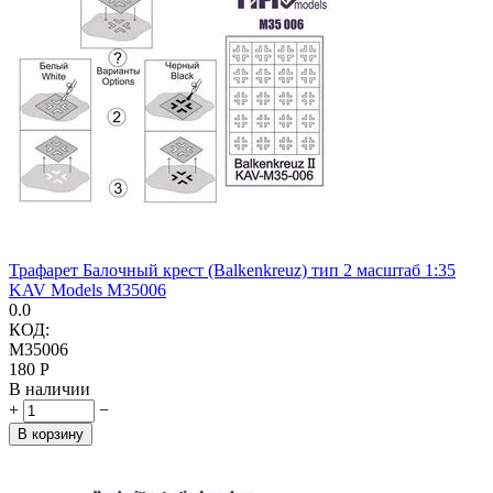
Трафарет Балочный крест (Balkenkreuz) тип 2 масштаб 1:35
KAV Models M35006
0.0
КОД:
M35006
‍180‍
Р
В наличии
+
−
В корзину