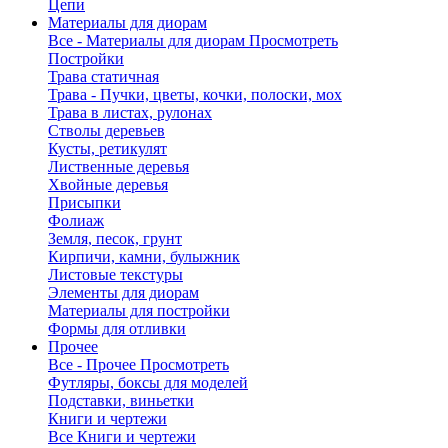
Цепи
Материалы для диорам
Все - Материалы для диорам
Просмотреть
Постройки
Трава статичная
Трава - Пучки, цветы, кочки, полоски, мох
Трава в листах, рулонах
Стволы деревьев
Кусты, ретикулят
Лиственные деревья
Хвойные деревья
Присыпки
Фолиаж
Земля, песок, грунт
Кирпичи, камни, булыжник
Листовые текстуры
Элементы для диорам
Материалы для постройки
Формы для отливки
Прочее
Все - Прочее
Просмотреть
Футляры, боксы для моделей
Подставки, виньетки
Книги и чертежи
Все Книги и чертежи