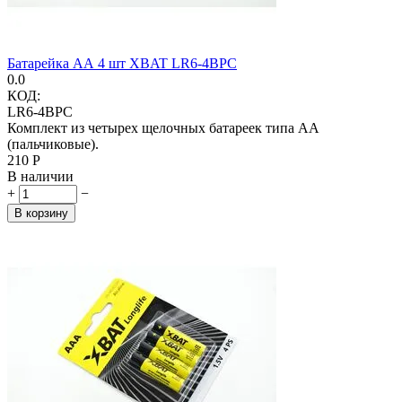
Батарейка АА 4 шт XBAT LR6-4BPC
0.0
КОД:
LR6-4BPC
Комплект из четырех щелочных батареек типа АА
(пальчиковые).
‍210‍
Р
В наличии
+
−
В корзину