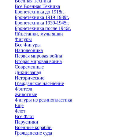
Военная Техника
Все Военная Техника
Бронетехника до 1918г.
Бронетехника 1919-1939г.
Бронетехника 1939-1945г.
Бронетехника после 1946г.
Яйцетанки, мультяшки
Фигуры
Все Фигуры
Наполеоника
Первая мировая война
Вторая мировая война
Современные
Дикий запад
Исторические
Гражданское население
Фэнтези
Животные
Фигуры из резинопластика
Еще
Флот
Все Флот
Парусники
Военные корабли
Гражданские суда