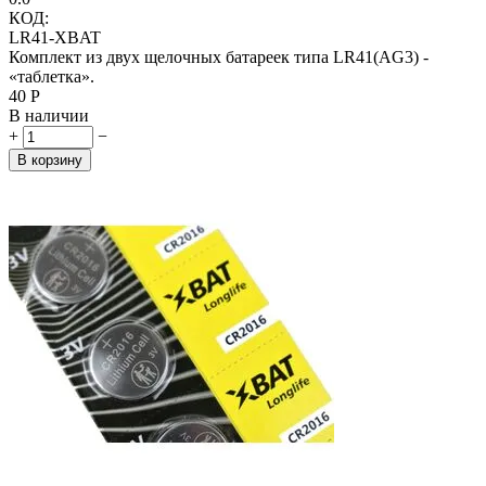
КОД:
LR41-XBAT
Комплект из двух щелочных батареек типа LR41(AG3) -
«таблетка».
‍40‍
Р
В наличии
+
−
В корзину