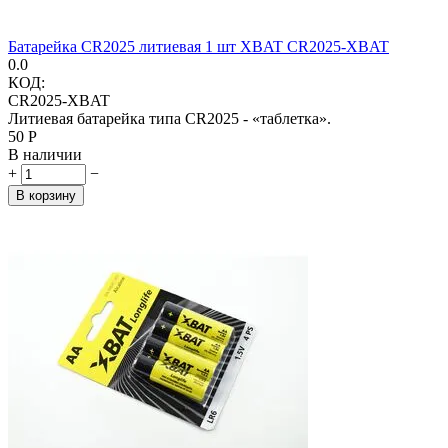
Батарейка CR2025 литиевая 1 шт XBAT CR2025-XBAT
0.0
КОД:
CR2025-XBAT
Литиевая батарейка типа CR2025 - «таблетка».
‍50‍
Р
В наличии
+
−
В корзину