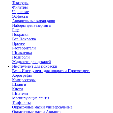
Текстуры
Фильтры
Чернение
Эффекты
Акварельные карандаши
Наборы для везеринга
Еще
Покраска
Все Покраска
Прочее
Растворители
Шпаклевка
Полироли
Жидкости для декалей
Инструмент для покраски
Все - Инструмент для покраски
Просмотреть
Аэрографы
Компрессоры
Шланги
Кисти
Шпатели
Маскирующие ленты
Трафареты
Окрасочные маски универсальные
Окрасочные маски Авиация