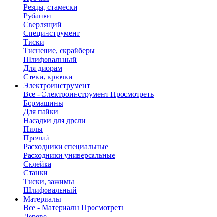
Резцы, стамески
Рубанки
Сверлящий
Специнструмент
Тиски
Тиснение, скрайберы
Шлифовальный
Для диорам
Стеки, крючки
Электроинструмент
Все - Электроинструмент
Просмотреть
Бормашины
Для пайки
Насадки для дрели
Пилы
Прочий
Расходники специальные
Расходники универсальные
Склейка
Станки
Тиски, зажимы
Шлифовальный
Материалы
Все - Материалы
Просмотреть
Дерево