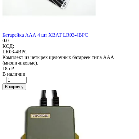
Батарейка ААА 4 шт XBAT LR03-4BPC
0.0
КОД:
LR03-4BPC
Комплект из четырех щелочных батареек типа ААА
(мизинчиковые).
‍185‍
Р
В наличии
+
−
В корзину