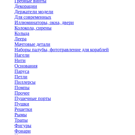
Гребные винты
Декорации
Держатели модели
Для современных
Иллюминаторы, окна, двери
Колокола, сирены
Кольца
Леера
Мачтовые детали
Наборы палубы, фототравление для кораблей
Нагели
Нити
Основания
Паруса
Петли
Пиллерсы
Помпы
Прочее
Пушечные порты
Пушки
Решетки
Рымы
Трапы
Фигуры
Фонари