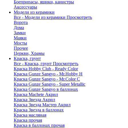
Боеприпасы, ящики, канистры
Аксессуары
Модели из керамики
Все - Модели из керамики
Просмотреть
Ворота
Дома
Замки
Маяки
Мосты
Прочее
Церкви, Храмы
Краска, грунт
Все - Краска, грунт
Просмотреть
Краска Hobby Club - Ready Color
Краска Gunze Sangyo - Mr.Hobby H
Краска Gunze Sangyo - Mr.Color C
Краска Gunze Sangyo - Super Metallic
Краска Gunze Sangyo в баллонах
Краска Machete Акрил
Краска Звезда Акрил
Краска Звезда Мастер Акрил
Краска Звезда в баллонах
Краска масляная
Краска прочая
Краска в баллонах прочая