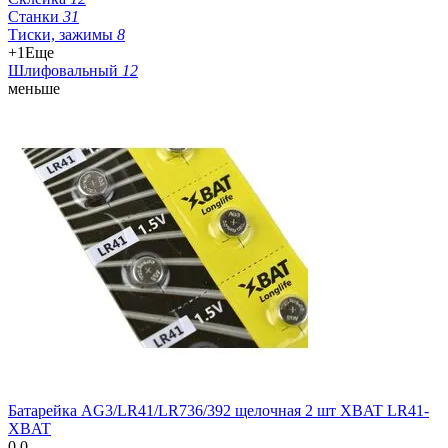
Станки
31
Тиски, зажимы
8
+1
Еще
Шлифовальный
12
меньше
Батарейка AG3/LR41/LR736/392 щелочная 2 шт XBAT LR41-
XBAT
0.0