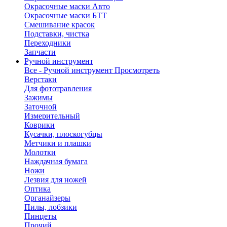
Окрасочные маски Авто
Окрасочные маски БТТ
Смешивание красок
Подставки, чистка
Переходники
Запчасти
Ручной инструмент
Все - Ручной инструмент
Просмотреть
Верстаки
Для фототравления
Зажимы
Заточной
Измерительный
Коврики
Кусачки, плоскогубцы
Метчики и плашки
Молотки
Наждачная бумага
Ножи
Лезвия для ножей
Оптика
Органайзеры
Пилы, лобзики
Пинцеты
Прочий