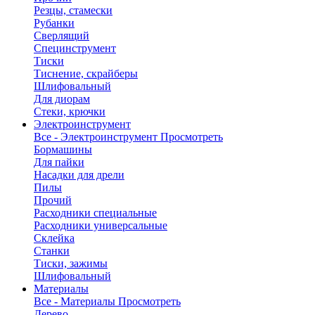
Резцы, стамески
Рубанки
Сверлящий
Специнструмент
Тиски
Тиснение, скрайберы
Шлифовальный
Для диорам
Стеки, крючки
Электроинструмент
Все - Электроинструмент
Просмотреть
Бормашины
Для пайки
Насадки для дрели
Пилы
Прочий
Расходники специальные
Расходники универсальные
Склейка
Станки
Тиски, зажимы
Шлифовальный
Материалы
Все - Материалы
Просмотреть
Дерево