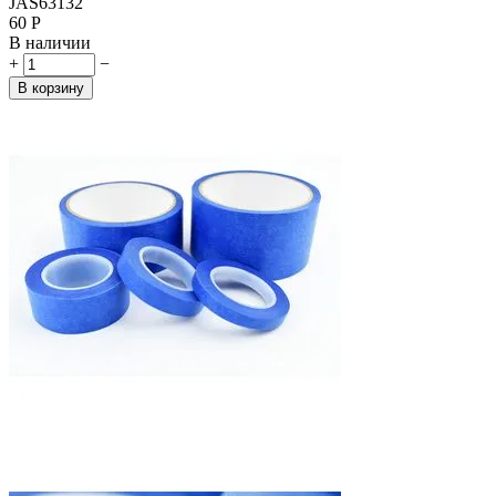
JAS63132
‍60‍
Р
В наличии
+
−
В корзину