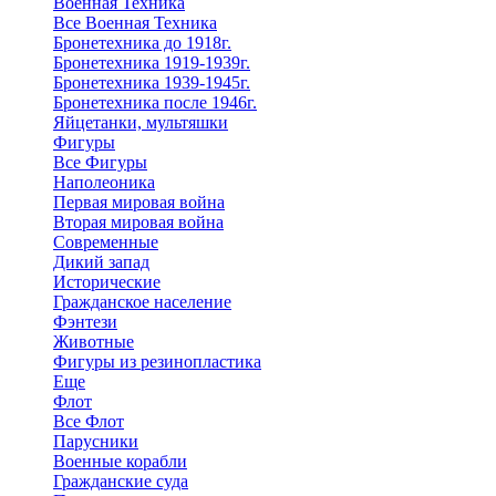
Военная Техника
Все Военная Техника
Бронетехника до 1918г.
Бронетехника 1919-1939г.
Бронетехника 1939-1945г.
Бронетехника после 1946г.
Яйцетанки, мультяшки
Фигуры
Все Фигуры
Наполеоника
Первая мировая война
Вторая мировая война
Современные
Дикий запад
Исторические
Гражданское население
Фэнтези
Животные
Фигуры из резинопластика
Еще
Флот
Все Флот
Парусники
Военные корабли
Гражданские суда