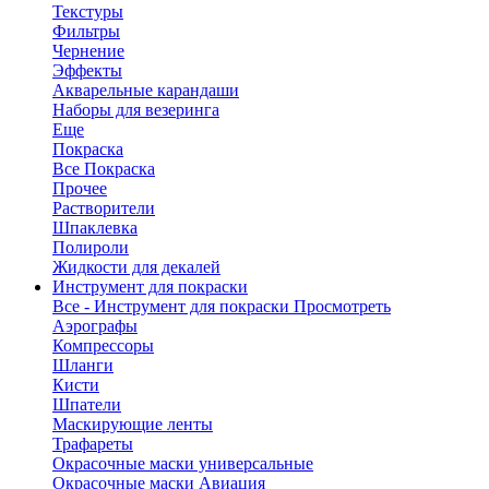
Текстуры
Фильтры
Чернение
Эффекты
Акварельные карандаши
Наборы для везеринга
Еще
Покраска
Все Покраска
Прочее
Растворители
Шпаклевка
Полироли
Жидкости для декалей
Инструмент для покраски
Все - Инструмент для покраски
Просмотреть
Аэрографы
Компрессоры
Шланги
Кисти
Шпатели
Маскирующие ленты
Трафареты
Окрасочные маски универсальные
Окрасочные маски Авиация