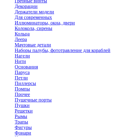
Гребные винты
Декорации
Держатели модели
Для современных
Иллюминаторы, окна, двери
Колокола, сирены
Кольца
Леера
Мачтовые детали
Наборы палубы, фототравление для кораблей
Нагели
Нити
Основания
Паруса
Петли
Пиллерсы
Помпы
Прочее
Пушечные порты
Пушки
Решетки
Рымы
Трапы
Фигуры
Фонари