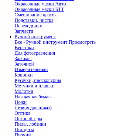
Окрасочные маски Авто
Окрасочные маски БТТ
Смешивание красок
Подставки, чистка
Переходники
Запчасти
Ручной инструмент
Все - Ручной инструмент
Просмотреть
Верстаки
Для фототравления
Зажимы
Заточной
Измерительный
Коврики
Кусачки, плоскогубцы
Метчики и плашки
Молотки
Наждачная бумага
Ножи
Лезвия для ножей
Оптика
Органайзеры
Пилы, лобзики
Пинцеты
Прочий