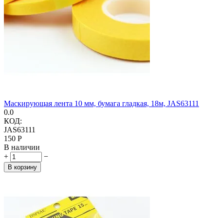
Маскирующая лента 10 мм, бумага гладкая, 18м, JAS63111
0.0
КОД:
JAS63111
‍150‍
Р
В наличии
+
−
В корзину