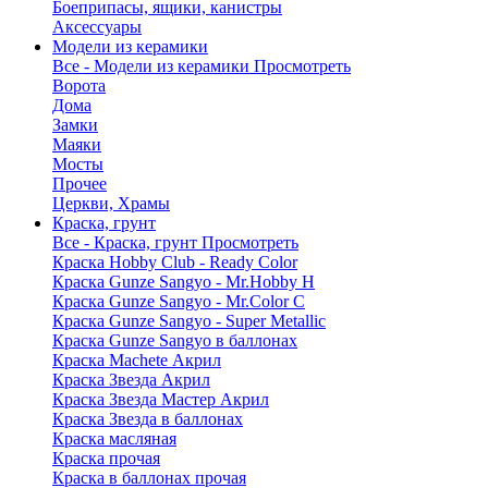
Боеприпасы, ящики, канистры
Аксессуары
Модели из керамики
Все - Модели из керамики
Просмотреть
Ворота
Дома
Замки
Маяки
Мосты
Прочее
Церкви, Храмы
Краска, грунт
Все - Краска, грунт
Просмотреть
Краска Hobby Club - Ready Color
Краска Gunze Sangyo - Mr.Hobby H
Краска Gunze Sangyo - Mr.Color C
Краска Gunze Sangyo - Super Metallic
Краска Gunze Sangyo в баллонах
Краска Machete Акрил
Краска Звезда Акрил
Краска Звезда Мастер Акрил
Краска Звезда в баллонах
Краска масляная
Краска прочая
Краска в баллонах прочая