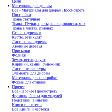
Цепи
Материалы для диорам
Все - Материалы для диорам
Просмотреть
Постройки
Трава статичная
Трава - Пучки, цветы, кочки, полоски, мох
Трава в листах, рулонах
Стволы деревьев
Кусты, ретикулят
Лиственные деревья
Хвойные деревья
Присыпки
Фолиаж
Земля, песок, грунт
Кирпичи, камни, булыжник
Листовые текстуры
Элементы для диорам
Материалы для постройки
Формы для отливки
Прочее
Все - Прочее
Просмотреть
Футляры, боксы для моделей
Подставки, виньетки
Книги и чертежи
Все Книги и чертежи