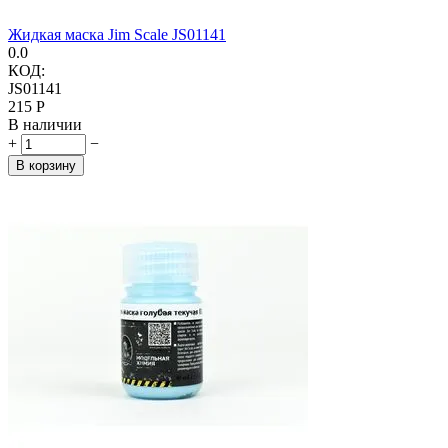
Жидкая маска Jim Scale JS01141
0.0
КОД:
JS01141
‍215‍
Р
В наличии
+
−
В корзину