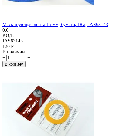
Маскирующая лента 15 мм, бумага, 18м, JAS63143
0.0
КОД:
JAS63143
‍120‍
Р
В наличии
+
−
В корзину