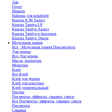
Лак
Грунт
Маркер
Наборы для кораблей
Краска ICM Акрил
Краска Tamiya LP
Краска Tamiya Акрил
Краска Tamiya в баллонах
Краска Tamiya Эмаль
Модельная химия
Все - Модельная химия
Просмотреть
Для дерева
Все Для дерева
Масла, пропитки
Морилки
Клей
Все Клей
Клей для дерева
Клей для пластика
Клей универсальный
Прочее
Пигменты, эффекты, смывки, смеси
Все Пигменты, эффекты, смывки, смеси
Пигменты
Смывки