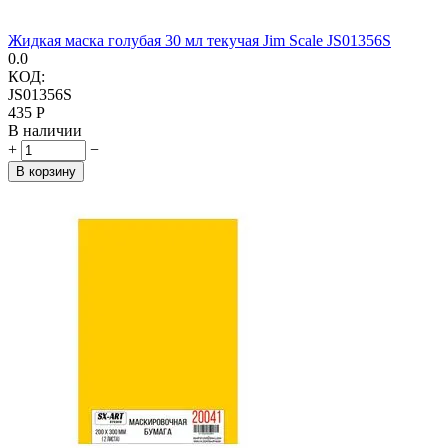
Жидкая маска голубая 30 мл текучая Jim Scale JS01356S
0.0
КОД:
JS01356S
‍435‍
Р
В наличии
+
−
В корзину