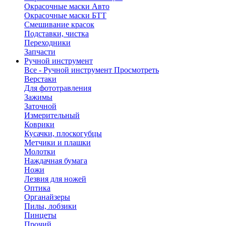
Окрасочные маски Авто
Окрасочные маски БТТ
Смешивание красок
Подставки, чистка
Переходники
Запчасти
Ручной инструмент
Все - Ручной инструмент
Просмотреть
Верстаки
Для фототравления
Зажимы
Заточной
Измерительный
Коврики
Кусачки, плоскогубцы
Метчики и плашки
Молотки
Наждачная бумага
Ножи
Лезвия для ножей
Оптика
Органайзеры
Пилы, лобзики
Пинцеты
Прочий