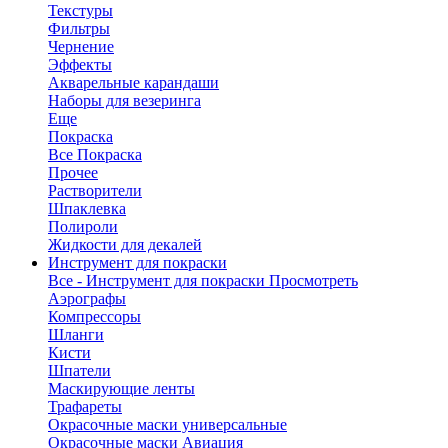
Текстуры
Фильтры
Чернение
Эффекты
Акварельные карандаши
Наборы для везеринга
Еще
Покраска
Все Покраска
Прочее
Растворители
Шпаклевка
Полироли
Жидкости для декалей
Инструмент для покраски
Все - Инструмент для покраски
Просмотреть
Аэрографы
Компрессоры
Шланги
Кисти
Шпатели
Маскирующие ленты
Трафареты
Окрасочные маски универсальные
Окрасочные маски Авиация