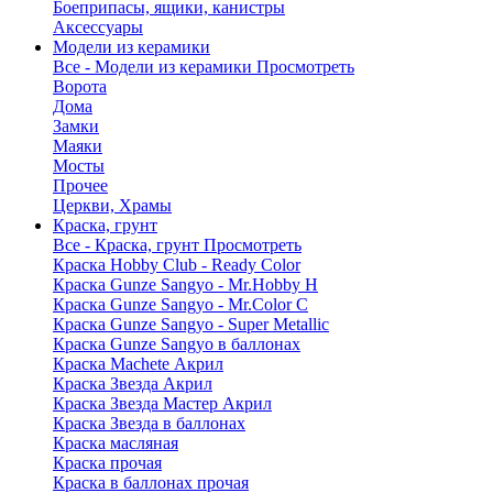
Боеприпасы, ящики, канистры
Аксессуары
Модели из керамики
Все - Модели из керамики
Просмотреть
Ворота
Дома
Замки
Маяки
Мосты
Прочее
Церкви, Храмы
Краска, грунт
Все - Краска, грунт
Просмотреть
Краска Hobby Club - Ready Color
Краска Gunze Sangyo - Mr.Hobby H
Краска Gunze Sangyo - Mr.Color C
Краска Gunze Sangyo - Super Metallic
Краска Gunze Sangyo в баллонах
Краска Machete Акрил
Краска Звезда Акрил
Краска Звезда Мастер Акрил
Краска Звезда в баллонах
Краска масляная
Краска прочая
Краска в баллонах прочая