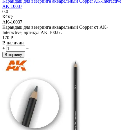
Карандаш для везеринга акварельный Copper AK-Interactive
AK-10037
0.0
КОД:
AK-10037
Карандаш для везеринга акварельный Copper от AK-
Interactive, артикул AK-10037.
‍170‍
Р
В наличии
+
−
В корзину