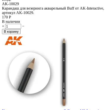
AK-10029
Карандаш для везеринга акварельный Buff от AK-Interactive,
артикул AK-10029.
‍170‍
Р
В наличии
+
−
В корзину