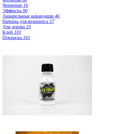
Чернение
16
Эффекты
90
Акварельные карандаши
46
Наборы для везеринга
57
Для дерева
33
Клей
101
Покраска
161