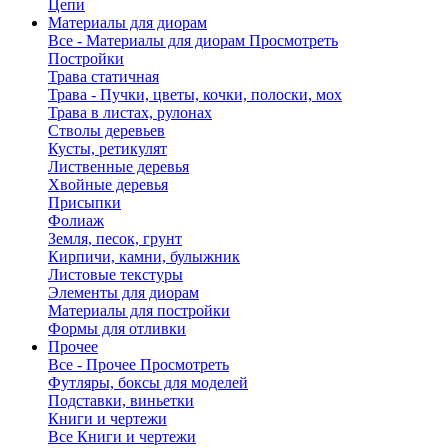
Цепи
Материалы для диорам
Все - Материалы для диорам
Просмотреть
Постройки
Трава статичная
Трава - Пучки, цветы, кочки, полоски, мох
Трава в листах, рулонах
Стволы деревьев
Кусты, ретикулят
Лиственные деревья
Хвойные деревья
Присыпки
Фолиаж
Земля, песок, грунт
Кирпичи, камни, булыжник
Листовые текстуры
Элементы для диорам
Материалы для постройки
Формы для отливки
Прочее
Все - Прочее
Просмотреть
Футляры, боксы для моделей
Подставки, виньетки
Книги и чертежи
Все Книги и чертежи