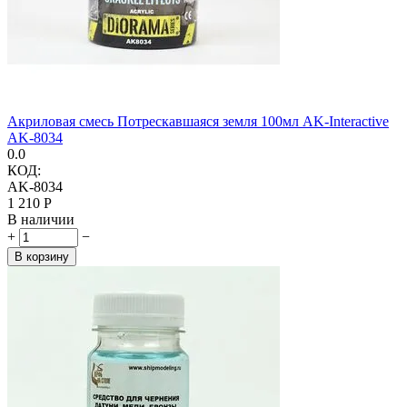
Акриловая смесь Потрескавшаяся земля 100мл AK-Interactive
AK-8034
0.0
КОД:
AK-8034
1 210
Р
В наличии
+
−
В корзину