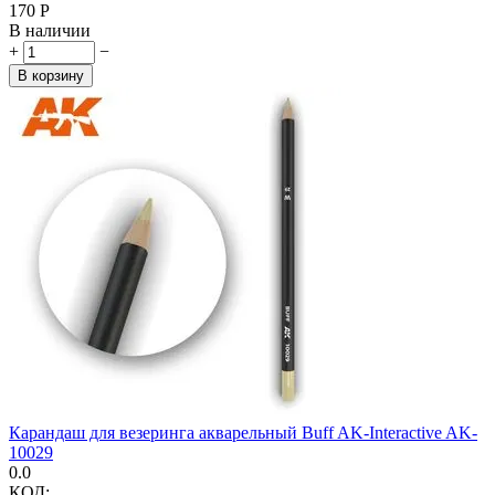
‍170‍
Р
В наличии
+
−
В корзину
Карандаш для везеринга акварельный Buff AK-Interactive AK-
10029
0.0
КОД: