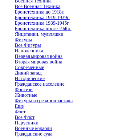
Военная Техника
Все Военная Техника
Бронетехника до 1918г.
Бронетехника 1919-1939г.
Бронетехника 1939-1945г.
Бронетехника после 1946г.
Яйцетанки, мультяшки
Фигуры
Все Фигуры
Наполеоника
Первая мировая война
Вторая мировая война
Современные
Дикий запад
Исторические
Гражданское население
Фэнтези
Животные
Фигуры из резинопластика
Еще
Флот
Все Флот
Парусники
Военные корабли
Гражданские суда