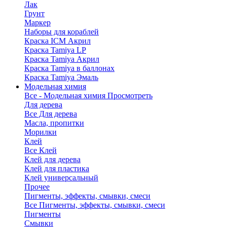
Лак
Грунт
Маркер
Наборы для кораблей
Краска ICM Акрил
Краска Tamiya LP
Краска Tamiya Акрил
Краска Tamiya в баллонах
Краска Tamiya Эмаль
Модельная химия
Все - Модельная химия
Просмотреть
Для дерева
Все Для дерева
Масла, пропитки
Морилки
Клей
Все Клей
Клей для дерева
Клей для пластика
Клей универсальный
Прочее
Пигменты, эффекты, смывки, смеси
Все Пигменты, эффекты, смывки, смеси
Пигменты
Смывки