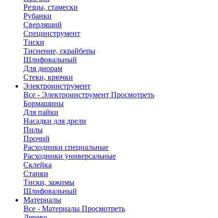
Резцы, стамески
Рубанки
Сверлящий
Специнструмент
Тиски
Тиснение, скрайберы
Шлифовальный
Для диорам
Стеки, крючки
Электроинструмент
Все - Электроинструмент
Просмотреть
Бормашины
Для пайки
Насадки для дрели
Пилы
Прочий
Расходники специальные
Расходники универсальные
Склейка
Станки
Тиски, зажимы
Шлифовальный
Материалы
Все - Материалы
Просмотреть
Дерево