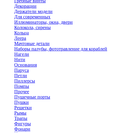
Гребные винты
Декорации
Держатели модели
Для современных
Иллюминаторы, окна, двери
Колокола, сирены
Кольца
Леера
Мачтовые детали
Наборы палубы, фототравление для кораблей
Нагели
Нити
Основания
Паруса
Петли
Пиллерсы
Помпы
Прочее
Пушечные порты
Пушки
Решетки
Рымы
Трапы
Фигуры
Фонари