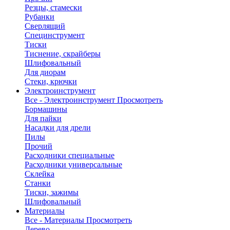
Резцы, стамески
Рубанки
Сверлящий
Специнструмент
Тиски
Тиснение, скрайберы
Шлифовальный
Для диорам
Стеки, крючки
Электроинструмент
Все - Электроинструмент
Просмотреть
Бормашины
Для пайки
Насадки для дрели
Пилы
Прочий
Расходники специальные
Расходники универсальные
Склейка
Станки
Тиски, зажимы
Шлифовальный
Материалы
Все - Материалы
Просмотреть
Дерево