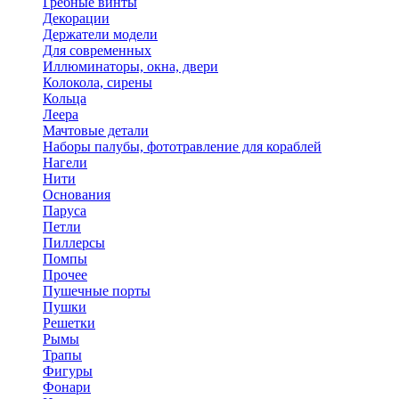
Гребные винты
Декорации
Держатели модели
Для современных
Иллюминаторы, окна, двери
Колокола, сирены
Кольца
Леера
Мачтовые детали
Наборы палубы, фототравление для кораблей
Нагели
Нити
Основания
Паруса
Петли
Пиллерсы
Помпы
Прочее
Пушечные порты
Пушки
Решетки
Рымы
Трапы
Фигуры
Фонари