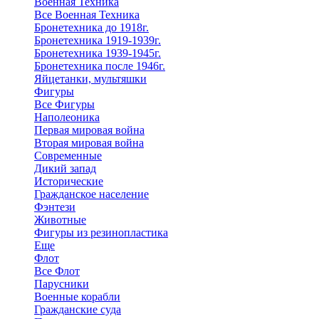
Военная Техника
Все Военная Техника
Бронетехника до 1918г.
Бронетехника 1919-1939г.
Бронетехника 1939-1945г.
Бронетехника после 1946г.
Яйцетанки, мультяшки
Фигуры
Все Фигуры
Наполеоника
Первая мировая война
Вторая мировая война
Современные
Дикий запад
Исторические
Гражданское население
Фэнтези
Животные
Фигуры из резинопластика
Еще
Флот
Все Флот
Парусники
Военные корабли
Гражданские суда