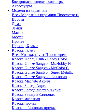
Боеприпасы, ящики, канистры
Аксессуары
Модели из керамики
Все - Модели из керамики
Просмотреть
Ворота
Дома
Замки
Маяки
Мосты
Прочее
Церкви, Храмы
Краска, грунт
Все - Краска, грунт
Просмотреть
Краска Hobby Club - Ready Color
Краска Gunze Sangyo - Mr.Hobby H
Краска Gunze Sangyo - Mr.Color C
Краска Gunze Sangyo - Super Metallic
Краска Gunze Sangyo в баллонах
Краска Machete Акрил
Краска Звезда Акрил
Краска Звезда Мастер Акрил
Краска Звезда в баллонах
Краска масляная
Краска прочая
Краска в баллонах прочая