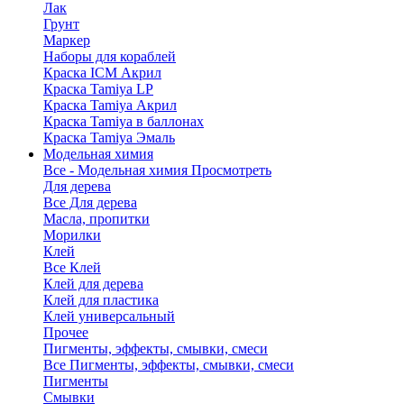
Лак
Грунт
Маркер
Наборы для кораблей
Краска ICM Акрил
Краска Tamiya LP
Краска Tamiya Акрил
Краска Tamiya в баллонах
Краска Tamiya Эмаль
Модельная химия
Все - Модельная химия
Просмотреть
Для дерева
Все Для дерева
Масла, пропитки
Морилки
Клей
Все Клей
Клей для дерева
Клей для пластика
Клей универсальный
Прочее
Пигменты, эффекты, смывки, смеси
Все Пигменты, эффекты, смывки, смеси
Пигменты
Смывки