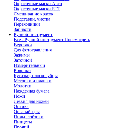
Окрасочные маски Авто
Окрасочные маски БТТ
Смешивание красок
Подставки, чистка
Переходники
Запчасти
Ручной инструмент
Все - Ручной инструмент
Просмотреть
Верстаки
Для фототравления
Зажимы
Заточной
Измерительный
Коврики
Кусачки, плоскогубцы
Метчики и плашки
Молотки
Наждачная бумага
Ножи
Лезвия для ножей
Оптика
Органайзеры
Пилы, лобзики
Пинцеты
Прочий