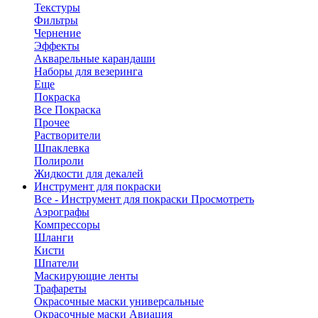
Текстуры
Фильтры
Чернение
Эффекты
Акварельные карандаши
Наборы для везеринга
Еще
Покраска
Все Покраска
Прочее
Растворители
Шпаклевка
Полироли
Жидкости для декалей
Инструмент для покраски
Все - Инструмент для покраски
Просмотреть
Аэрографы
Компрессоры
Шланги
Кисти
Шпатели
Маскирующие ленты
Трафареты
Окрасочные маски универсальные
Окрасочные маски Авиация