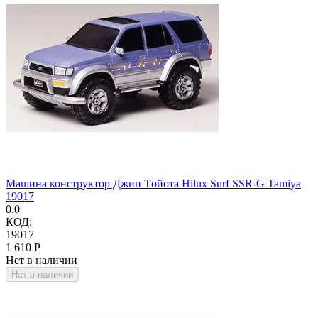
Машина конструктор Джип Tойота Hilux Surf SSR-G Tamiya
19017
0.0
КОД:
19017
1 610
Р
Нет в наличии
Нет в наличии