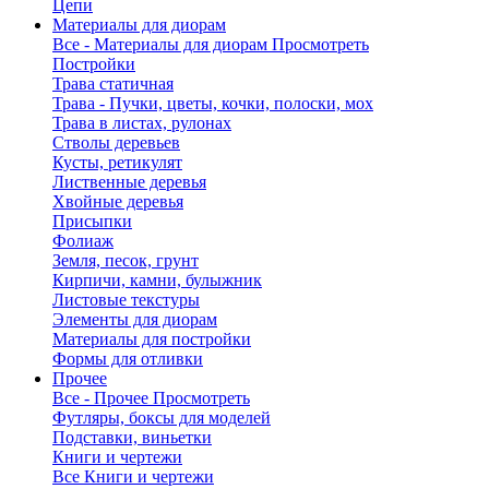
Цепи
Материалы для диорам
Все - Материалы для диорам
Просмотреть
Постройки
Трава статичная
Трава - Пучки, цветы, кочки, полоски, мох
Трава в листах, рулонах
Стволы деревьев
Кусты, ретикулят
Лиственные деревья
Хвойные деревья
Присыпки
Фолиаж
Земля, песок, грунт
Кирпичи, камни, булыжник
Листовые текстуры
Элементы для диорам
Материалы для постройки
Формы для отливки
Прочее
Все - Прочее
Просмотреть
Футляры, боксы для моделей
Подставки, виньетки
Книги и чертежи
Все Книги и чертежи