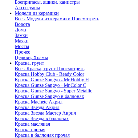
Боеприпасы, ящики, канистры
Аксессуары
Модели из керамики
Все - Модели из керамики
Просмотреть
Ворота
Дома
Замки
Маяки
Мосты
Прочее
Церкви, Храмы
Краска, грунт
Все - Краска, грунт
Просмотреть
Краска Hobby Club - Ready Color
Краска Gunze Sangyo - Mr.Hobby H
Краска Gunze Sangyo - Mr.Color C
Краска Gunze Sangyo - Super Metallic
Краска Gunze Sangyo в баллонах
Краска Machete Акрил
Краска Звезда Акрил
Краска Звезда Мастер Акрил
Краска Звезда в баллонах
Краска масляная
Краска прочая
Краска в баллонах прочая