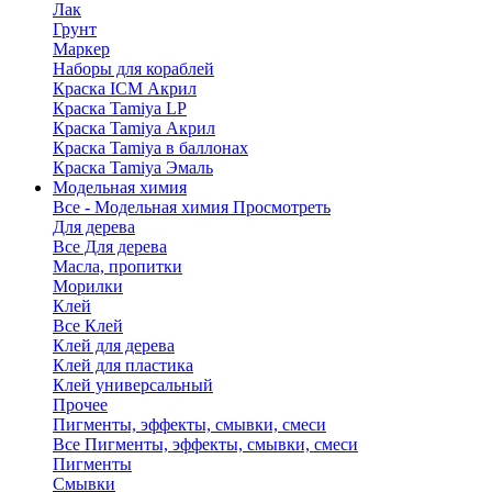
Лак
Грунт
Маркер
Наборы для кораблей
Краска ICM Акрил
Краска Tamiya LP
Краска Tamiya Акрил
Краска Tamiya в баллонах
Краска Tamiya Эмаль
Модельная химия
Все - Модельная химия
Просмотреть
Для дерева
Все Для дерева
Масла, пропитки
Морилки
Клей
Все Клей
Клей для дерева
Клей для пластика
Клей универсальный
Прочее
Пигменты, эффекты, смывки, смеси
Все Пигменты, эффекты, смывки, смеси
Пигменты
Смывки