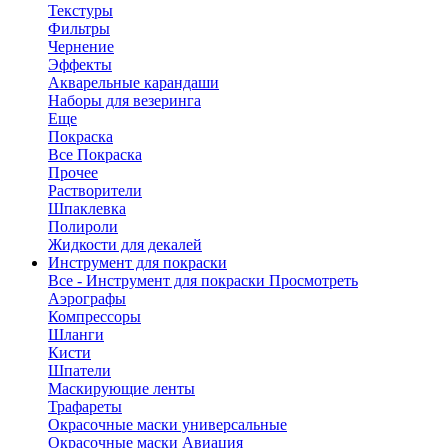
Текстуры
Фильтры
Чернение
Эффекты
Акварельные карандаши
Наборы для везеринга
Еще
Покраска
Все Покраска
Прочее
Растворители
Шпаклевка
Полироли
Жидкости для декалей
Инструмент для покраски
Все - Инструмент для покраски
Просмотреть
Аэрографы
Компрессоры
Шланги
Кисти
Шпатели
Маскирующие ленты
Трафареты
Окрасочные маски универсальные
Окрасочные маски Авиация