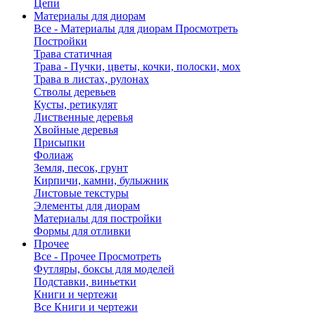
Цепи
Материалы для диорам
Все - Материалы для диорам
Просмотреть
Постройки
Трава статичная
Трава - Пучки, цветы, кочки, полоски, мох
Трава в листах, рулонах
Стволы деревьев
Кусты, ретикулят
Лиственные деревья
Хвойные деревья
Присыпки
Фолиаж
Земля, песок, грунт
Кирпичи, камни, булыжник
Листовые текстуры
Элементы для диорам
Материалы для постройки
Формы для отливки
Прочее
Все - Прочее
Просмотреть
Футляры, боксы для моделей
Подставки, виньетки
Книги и чертежи
Все Книги и чертежи