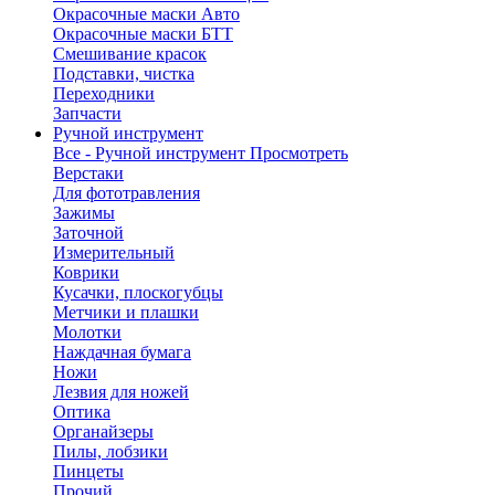
Окрасочные маски Авто
Окрасочные маски БТТ
Смешивание красок
Подставки, чистка
Переходники
Запчасти
Ручной инструмент
Все - Ручной инструмент
Просмотреть
Верстаки
Для фототравления
Зажимы
Заточной
Измерительный
Коврики
Кусачки, плоскогубцы
Метчики и плашки
Молотки
Наждачная бумага
Ножи
Лезвия для ножей
Оптика
Органайзеры
Пилы, лобзики
Пинцеты
Прочий