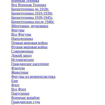
Военная Техника
Все Военная Техника
Бронетехника до 1918г.
Бронетехника 1919-1939г.
Бронетехника 1939-1945г.
Бронетехника после 1946г.
Яйцетанки, мультяшки
Фигуры
Все Фигуры
Наполеоника
Первая мировая война
Вторая мировая война
Современные
Дикий запад
Исторические
Гражданское население
Фэнтези
Животные
Фигуры из резинопластика
Еще
Флот
Все Флот
Парусники
Военные корабли
Гражданские суда