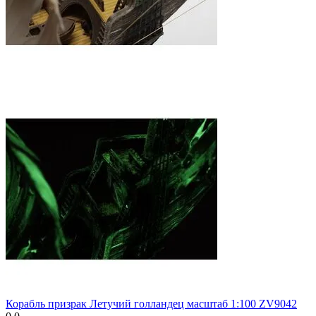
Корабль призрак Летучий голландец масштаб 1:100 ZV9042