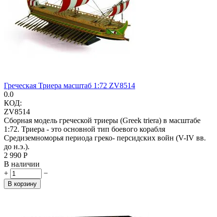
Греческая Триера масштаб 1:72 ZV8514
0.0
КОД:
ZV8514
Сборная модель греческой триеры (Greek triera) в масштабе
1:72. Триера - это основной тип боевого корабля
Средиземноморья периода греко- персидских войн (V-IV вв.
до н.э.).
2 990
Р
В наличии
+
−
В корзину