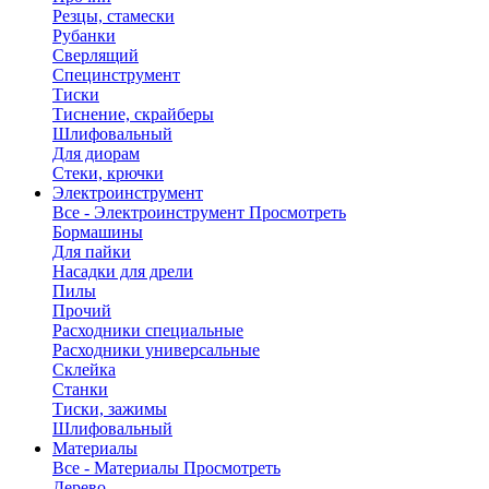
Резцы, стамески
Рубанки
Сверлящий
Специнструмент
Тиски
Тиснение, скрайберы
Шлифовальный
Для диорам
Стеки, крючки
Электроинструмент
Все - Электроинструмент
Просмотреть
Бормашины
Для пайки
Насадки для дрели
Пилы
Прочий
Расходники специальные
Расходники универсальные
Склейка
Станки
Тиски, зажимы
Шлифовальный
Материалы
Все - Материалы
Просмотреть
Дерево