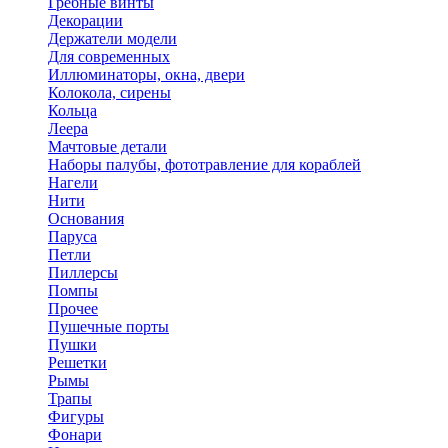
Гребные винты
Декорации
Держатели модели
Для современных
Иллюминаторы, окна, двери
Колокола, сирены
Кольца
Леера
Мачтовые детали
Наборы палубы, фототравление для кораблей
Нагели
Нити
Основания
Паруса
Петли
Пиллерсы
Помпы
Прочее
Пушечные порты
Пушки
Решетки
Рымы
Трапы
Фигуры
Фонари