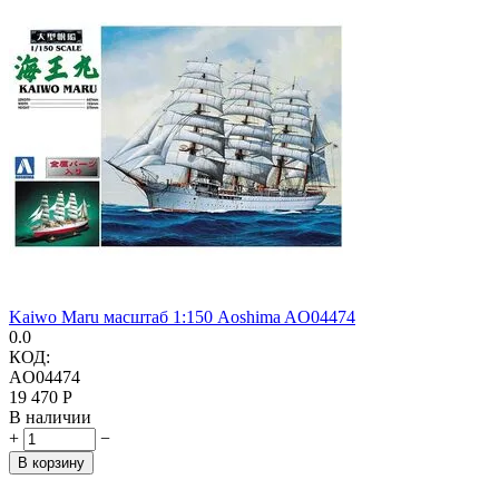
Kaiwo Maru масштаб 1:150 Aoshima AO04474
0.0
КОД:
AO04474
19 470
Р
В наличии
+
−
В корзину