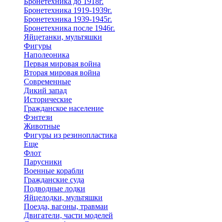
Бронетехника до 1918г.
Бронетехника 1919-1939г.
Бронетехника 1939-1945г.
Бронетехника после 1946г.
Яйцетанки, мультяшки
Фигуры
Наполеоника
Первая мировая война
Вторая мировая война
Современные
Дикий запад
Исторические
Гражданское население
Фэнтези
Животные
Фигуры из резинопластика
Еще
Флот
Парусники
Военные корабли
Гражданские суда
Подводные лодки
Яйцелодки, мультяшки
Поезда, вагоны, травмаи
Двигатели, части моделей