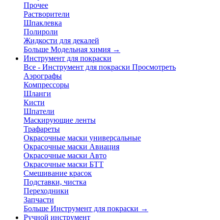
Прочее
Растворители
Шпаклевка
Полироли
Жидкости для декалей
Больше Модельная химия
→
Инструмент для покраски
Все - Инструмент для покраски
Просмотреть
Аэрографы
Компрессоры
Шланги
Кисти
Шпатели
Маскирующие ленты
Трафареты
Окрасочные маски универсальные
Окрасочные маски Авиация
Окрасочные маски Авто
Окрасочные маски БТТ
Смешивание красок
Подставки, чистка
Переходники
Запчасти
Больше Инструмент для покраски
→
Ручной инструмент