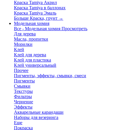
Краска Tamiya Акрил
Краска Tamiya в баллонах
Краска Tamiya Эмаль
Больше Краска, грунт
→
Модельная химия
Все - Модельная химия
Просмотреть
Для дерева
Масла, пропитки
Морилки
Клей
Клей для дерева
Клей для пластика
Клей универсальный
Прочее
Пигменты, эффекты, смывки, смеси
Пигменты
Смывки
Текстуры
Фильтры
Чернение
Эффекты
Акварельные карандаши
Наборы для везеринга
Еще
Покраска