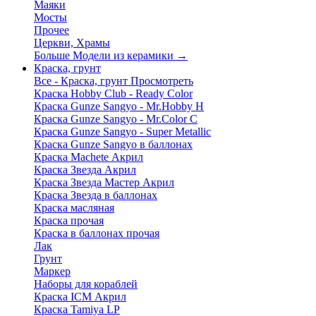
Маяки
Мосты
Прочее
Церкви, Храмы
Больше Модели из керамики
→
Краска, грунт
Все - Краска, грунт
Просмотреть
Краска Hobby Club - Ready Color
Краска Gunze Sangyo - Mr.Hobby H
Краска Gunze Sangyo - Mr.Color C
Краска Gunze Sangyo - Super Metallic
Краска Gunze Sangyo в баллонах
Краска Machete Акрил
Краска Звезда Акрил
Краска Звезда Мастер Акрил
Краска Звезда в баллонах
Краска масляная
Краска прочая
Краска в баллонах прочая
Лак
Грунт
Маркер
Наборы для кораблей
Краска ICM Акрил
Краска Tamiya LP