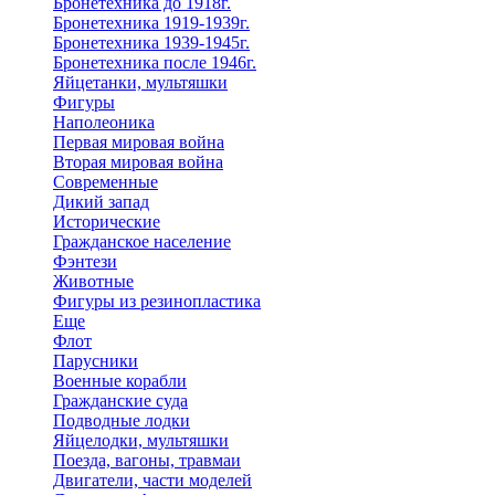
Бронетехника до 1918г.
Бронетехника 1919-1939г.
Бронетехника 1939-1945г.
Бронетехника после 1946г.
Яйцетанки, мультяшки
Фигуры
Наполеоника
Первая мировая война
Вторая мировая война
Современные
Дикий запад
Исторические
Гражданское население
Фэнтези
Животные
Фигуры из резинопластика
Еще
Флот
Парусники
Военные корабли
Гражданские суда
Подводные лодки
Яйцелодки, мультяшки
Поезда, вагоны, травмаи
Двигатели, части моделей