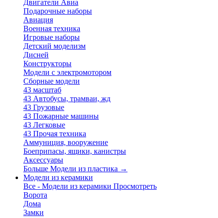
Двигатели Авиа
Подарочные наборы
Авиация
Военная техника
Игровые наборы
Детский моделизм
Дисней
Конструкторы
Модели с электромотором
Сборные модели
43 масштаб
43 Автобусы, трамваи, жд
43 Грузовые
43 Пожарные машины
43 Легковые
43 Прочая техника
Аммуниция, вооружение
Боеприпасы, ящики, канистры
Аксессуары
Больше Модели из пластика
→
Модели из керамики
Все - Модели из керамики
Просмотреть
Ворота
Дома
Замки