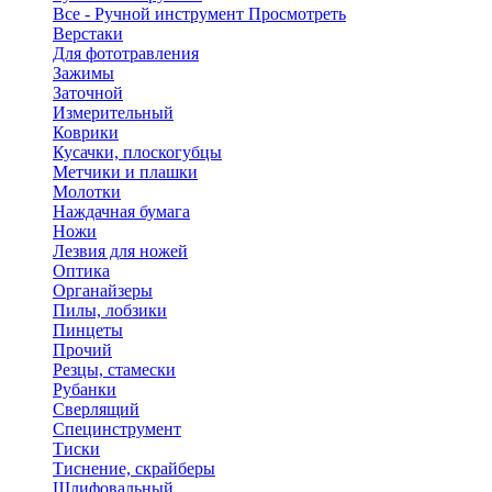
Все - Ручной инструмент
Просмотреть
Верстаки
Для фототравления
Зажимы
Заточной
Измерительный
Коврики
Кусачки, плоскогубцы
Метчики и плашки
Молотки
Наждачная бумага
Ножи
Лезвия для ножей
Оптика
Органайзеры
Пилы, лобзики
Пинцеты
Прочий
Резцы, стамески
Рубанки
Сверлящий
Специнструмент
Тиски
Тиснение, скрайберы
Шлифовальный