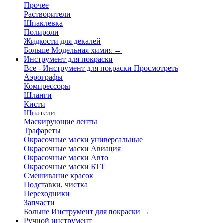
Прочее
Растворители
Шпаклевка
Полироли
Жидкости для декалей
Больше Модельная химия
→
Инструмент для покраски
Все - Инструмент для покраски
Просмотреть
Аэрографы
Компрессоры
Шланги
Кисти
Шпатели
Маскирующие ленты
Трафареты
Окрасочные маски универсальные
Окрасочные маски Авиация
Окрасочные маски Авто
Окрасочные маски БТТ
Смешивание красок
Подставки, чистка
Переходники
Запчасти
Больше Инструмент для покраски
→
Ручной инструмент