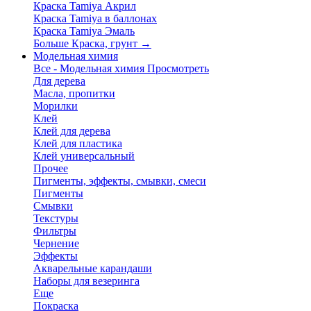
Краска Tamiya Акрил
Краска Tamiya в баллонах
Краска Tamiya Эмаль
Больше Краска, грунт
→
Модельная химия
Все - Модельная химия
Просмотреть
Для дерева
Масла, пропитки
Морилки
Клей
Клей для дерева
Клей для пластика
Клей универсальный
Прочее
Пигменты, эффекты, смывки, смеси
Пигменты
Смывки
Текстуры
Фильтры
Чернение
Эффекты
Акварельные карандаши
Наборы для везеринга
Еще
Покраска