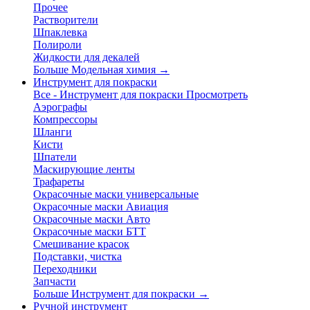
Прочее
Растворители
Шпаклевка
Полироли
Жидкости для декалей
Больше Модельная химия
→
Инструмент для покраски
Все - Инструмент для покраски
Просмотреть
Аэрографы
Компрессоры
Шланги
Кисти
Шпатели
Маскирующие ленты
Трафареты
Окрасочные маски универсальные
Окрасочные маски Авиация
Окрасочные маски Авто
Окрасочные маски БТТ
Смешивание красок
Подставки, чистка
Переходники
Запчасти
Больше Инструмент для покраски
→
Ручной инструмент