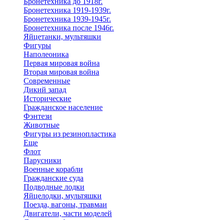
Бронетехника до 1918г.
Бронетехника 1919-1939г.
Бронетехника 1939-1945г.
Бронетехника после 1946г.
Яйцетанки, мультяшки
Фигуры
Наполеоника
Первая мировая война
Вторая мировая война
Современные
Дикий запад
Исторические
Гражданское население
Фэнтези
Животные
Фигуры из резинопластика
Еще
Флот
Парусники
Военные корабли
Гражданские суда
Подводные лодки
Яйцелодки, мультяшки
Поезда, вагоны, травмаи
Двигатели, части моделей