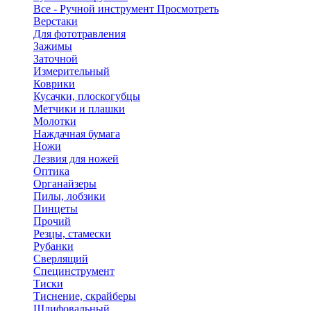
Все - Ручной инструмент
Просмотреть
Верстаки
Для фототравления
Зажимы
Заточной
Измерительный
Коврики
Кусачки, плоскогубцы
Метчики и плашки
Молотки
Наждачная бумага
Ножи
Лезвия для ножей
Оптика
Органайзеры
Пилы, лобзики
Пинцеты
Прочий
Резцы, стамески
Рубанки
Сверлящий
Специнструмент
Тиски
Тиснение, скрайберы
Шлифовальный