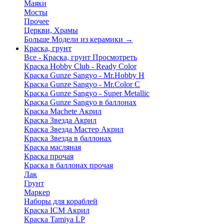
Маяки
Мосты
Прочее
Церкви, Храмы
Больше Модели из керамики
→
Краска, грунт
Все - Краска, грунт
Просмотреть
Краска Hobby Club - Ready Color
Краска Gunze Sangyo - Mr.Hobby H
Краска Gunze Sangyo - Mr.Color C
Краска Gunze Sangyo - Super Metallic
Краска Gunze Sangyo в баллонах
Краска Machete Акрил
Краска Звезда Акрил
Краска Звезда Мастер Акрил
Краска Звезда в баллонах
Краска масляная
Краска прочая
Краска в баллонах прочая
Лак
Грунт
Маркер
Наборы для кораблей
Краска ICM Акрил
Краска Tamiya LP