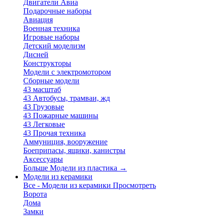
Двигатели Авиа
Подарочные наборы
Авиация
Военная техника
Игровые наборы
Детский моделизм
Дисней
Конструкторы
Модели с электромотором
Сборные модели
43 масштаб
43 Автобусы, трамваи, жд
43 Грузовые
43 Пожарные машины
43 Легковые
43 Прочая техника
Аммуниция, вооружение
Боеприпасы, ящики, канистры
Аксессуары
Больше Модели из пластика
→
Модели из керамики
Все - Модели из керамики
Просмотреть
Ворота
Дома
Замки