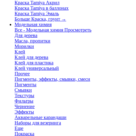
Краска Tamiya Акрил
Краска Tamiya в баллонах
Краска Tamiya Эмаль
Больше Краска, грунт
→
Модельная химия
Все - Модельная химия
Просмотреть
Для дерева
Масла, пропитки
Морилки
Клей
Клей для дерева
Клей для пластика
Клей универсальный
Прочее
Пигменты, эффекты, смывки, смеси
Пигменты
Смывки
Текстуры
Фильтры
Чернение
Эффекты
Акварельные карандаши
Наборы для везеринга
Еще
Покраска