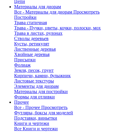
Цепи
Материалы для диорам
Все - Материалы для диорам
Просмотреть
Постройки
Трава статичная
Трава - Пучки, цветы, кочки, полоски, мох
Трава в листах, рулонах
Стволы деревьев
Кусты, ретикулят
Лиственные деревья
Хвойные деревья
Присыпки
Фолиаж
Земля, песок, грунт
Кирпичи, камни, булыжник
Листовые текстуры
Элементы для диорам
Материалы для постройки
Формы для отливки
Прочее
Все - Прочее
Просмотреть
Футляры, боксы для моделей
Подставки, виньетки
Книги и чертежи
Все Книги и чертежи