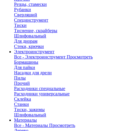
Резцы, стамески
Рубанки
Сверлящий
Специнструмент
Тиски
Тиснение, скрайберы
Шлифовальный
Для диорам
Стеки, крючки
Электроинструмент
Все - Электроинструмент
Просмотреть
Бормашины
Для пайки
Насадки для дрели
Пилы
Прочий
Расходники специальные
Расходники универсальные
Склейка
Станки
Тиски, зажимы
Шлифовальный
Материалы
Все - Материалы
Просмотреть
Дерево