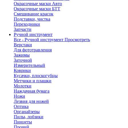
Окрасочные маски Авто
Окрасочные маски БТТ
Смешивание красок
Подставки, чистка
Переходники
Запчасти
Ручной инструмент
Все - Ручной инструмент
Просмотреть
Верстаки
Для фототравления
Зажимы
Заточной
Измерительный
Коврики
Кусачки, плоскогубцы
Метчики и плашки
Молотки
Наждачная бумага
Ножи
Лезвия для ножей
Оптика
Органайзеры
Пилы, лобзики
Пинцеты
Прочий