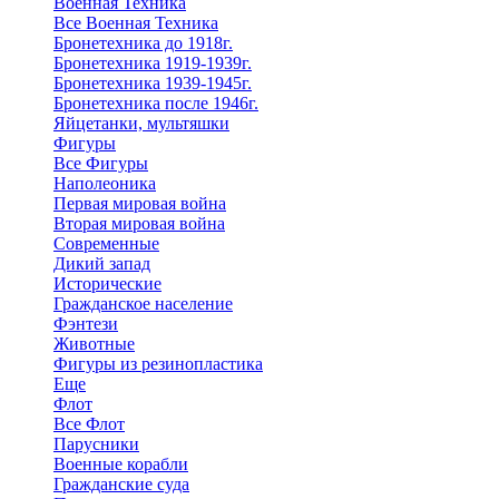
Военная Техника
Все Военная Техника
Бронетехника до 1918г.
Бронетехника 1919-1939г.
Бронетехника 1939-1945г.
Бронетехника после 1946г.
Яйцетанки, мультяшки
Фигуры
Все Фигуры
Наполеоника
Первая мировая война
Вторая мировая война
Современные
Дикий запад
Исторические
Гражданское население
Фэнтези
Животные
Фигуры из резинопластика
Еще
Флот
Все Флот
Парусники
Военные корабли
Гражданские суда