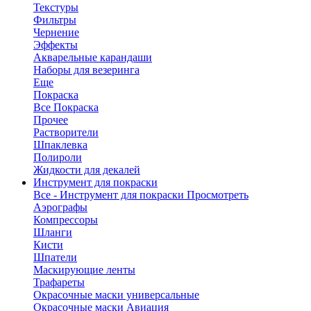
Текстуры
Фильтры
Чернение
Эффекты
Акварельные карандаши
Наборы для везеринга
Еще
Покраска
Все Покраска
Прочее
Растворители
Шпаклевка
Полироли
Жидкости для декалей
Инструмент для покраски
Все - Инструмент для покраски
Просмотреть
Аэрографы
Компрессоры
Шланги
Кисти
Шпатели
Маскирующие ленты
Трафареты
Окрасочные маски универсальные
Окрасочные маски Авиация