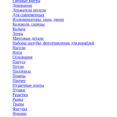
Гребные винты
Декорации
Держатели модели
Для современных
Иллюминаторы, окна, двери
Колокола, сирены
Кольца
Леера
Мачтовые детали
Наборы палубы, фототравление для кораблей
Нагели
Нити
Основания
Паруса
Петли
Пиллерсы
Помпы
Прочее
Пушечные порты
Пушки
Решетки
Рымы
Трапы
Фигуры
Фонари