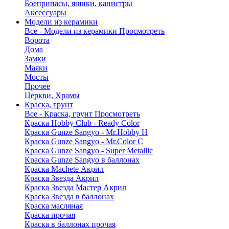
Боеприпасы, ящики, канистры
Аксессуары
Модели из керамики
Все - Модели из керамики
Просмотреть
Ворота
Дома
Замки
Маяки
Мосты
Прочее
Церкви, Храмы
Краска, грунт
Все - Краска, грунт
Просмотреть
Краска Hobby Club - Ready Color
Краска Gunze Sangyo - Mr.Hobby H
Краска Gunze Sangyo - Mr.Color C
Краска Gunze Sangyo - Super Metallic
Краска Gunze Sangyo в баллонах
Краска Machete Акрил
Краска Звезда Акрил
Краска Звезда Мастер Акрил
Краска Звезда в баллонах
Краска масляная
Краска прочая
Краска в баллонах прочая