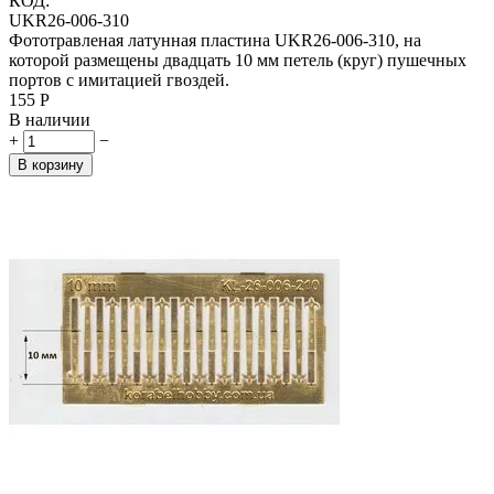
КОД:
UKR26-006-310
Фототравленая латунная пластина UKR26-006-310, на
которой размещены двадцать 10 мм петель (круг) пушечных
портов с имитацией гвоздей.
‍155‍
Р
В наличии
+
−
В корзину