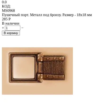
0.0
КОД:
MS0968
Пушечный порт. Металл под бронзу. Размер - 18х18 мм
‍285‍
Р
В наличии
+
−
В корзину