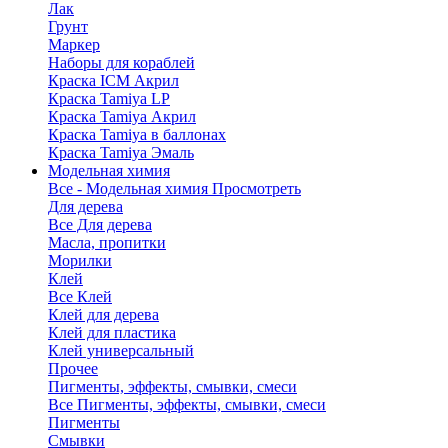
Лак
Грунт
Маркер
Наборы для кораблей
Краска ICM Акрил
Краска Tamiya LP
Краска Tamiya Акрил
Краска Tamiya в баллонах
Краска Tamiya Эмаль
Модельная химия
Все - Модельная химия
Просмотреть
Для дерева
Все Для дерева
Масла, пропитки
Морилки
Клей
Все Клей
Клей для дерева
Клей для пластика
Клей универсальный
Прочее
Пигменты, эффекты, смывки, смеси
Все Пигменты, эффекты, смывки, смеси
Пигменты
Смывки