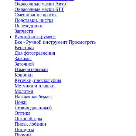
Окрасочные маски Авто
Окрасочные маски БТТ
Смешивание красок
Подставки, чистка
Переходники
Запчасти
Ручной инструмент
Все - Ручной инструмент
Просмотреть
Верстаки
Для фототравления
Зажимы
Заточной
Измерительный
Коврики
Кусачки, плоскогубцы
Метчики и плашки
Молотки
Наждачная бумага
Ножи
Лезвия для ножей
Оптика
Органайзеры
Пилы, лобзики
Пинцеты
Прочий