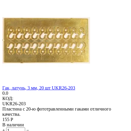
Гак, латунь, 3 мм, 20 шт UKR26-203
0.0
КОД:
UKR26-203
Пластина с 20-ю фототравленными гаками отличного
качества.
‍155‍
Р
В наличии
+
−