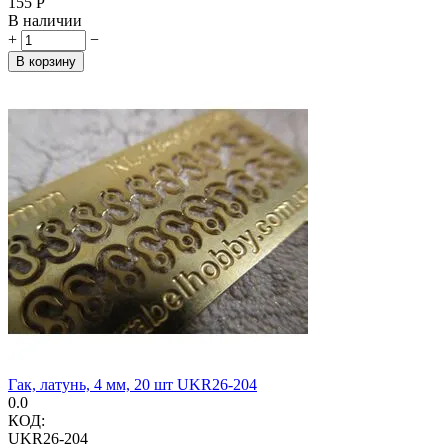
‍155‍
Р
В наличии
+
−
В корзину
Гак, латунь, 4 мм, 20 шт UKR26-204
0.0
КОД:
UKR26-204