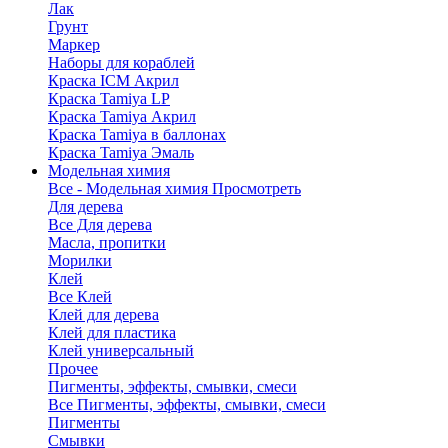
Лак
Грунт
Маркер
Наборы для кораблей
Краска ICM Акрил
Краска Tamiya LP
Краска Tamiya Акрил
Краска Tamiya в баллонах
Краска Tamiya Эмаль
Модельная химия
Все - Модельная химия
Просмотреть
Для дерева
Все Для дерева
Масла, пропитки
Морилки
Клей
Все Клей
Клей для дерева
Клей для пластика
Клей универсальный
Прочее
Пигменты, эффекты, смывки, смеси
Все Пигменты, эффекты, смывки, смеси
Пигменты
Смывки