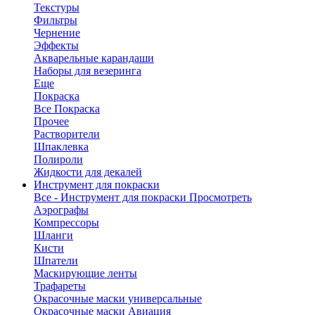
Текстуры
Фильтры
Чернение
Эффекты
Акварельные карандаши
Наборы для везеринга
Еще
Покраска
Все Покраска
Прочее
Растворители
Шпаклевка
Полироли
Жидкости для декалей
Инструмент для покраски
Все - Инструмент для покраски
Просмотреть
Аэрографы
Компрессоры
Шланги
Кисти
Шпатели
Маскирующие ленты
Трафареты
Окрасочные маски универсальные
Окрасочные маски Авиация