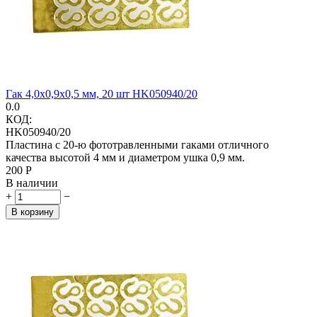
Гак 4,0х0,9х0,5 мм, 20 шт HK050940/20
0.0
КОД:
HK050940/20
Пластина с 20-ю фототравленными гаками отличного
качества высотой 4 мм и диаметром ушка 0,9 мм.
‍200‍
Р
В наличии
+
−
В корзину