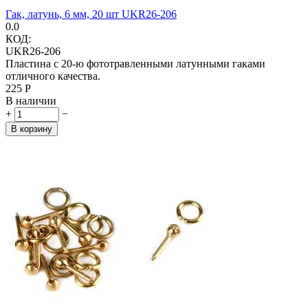
Гак, латунь, 6 мм, 20 шт UKR26-206
0.0
КОД:
UKR26-206
Пластина с 20-ю фототравленными латунными гаками
отличного качества.
‍225‍
Р
В наличии
+
−
В корзину