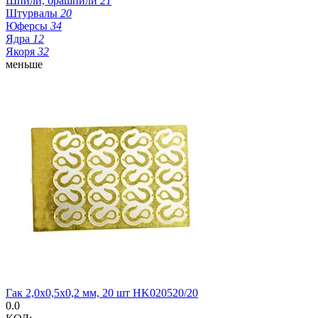
Шпили, брашпили
21
Штурвалы
20
Юферсы
34
Ядра
12
Якоря
32
меньше
Гак 2,0х0,5х0,2 мм, 20 шт HK020520/20
0.0