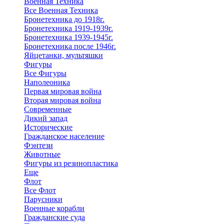
Военная Техника
Все Военная Техника
Бронетехника до 1918г.
Бронетехника 1919-1939г.
Бронетехника 1939-1945г.
Бронетехника после 1946г.
Яйцетанки, мультяшки
Фигуры
Все Фигуры
Наполеоника
Первая мировая война
Вторая мировая война
Современные
Дикий запад
Исторические
Гражданское население
Фэнтези
Животные
Фигуры из резинопластика
Еще
Флот
Все Флот
Парусники
Военные корабли
Гражданские суда