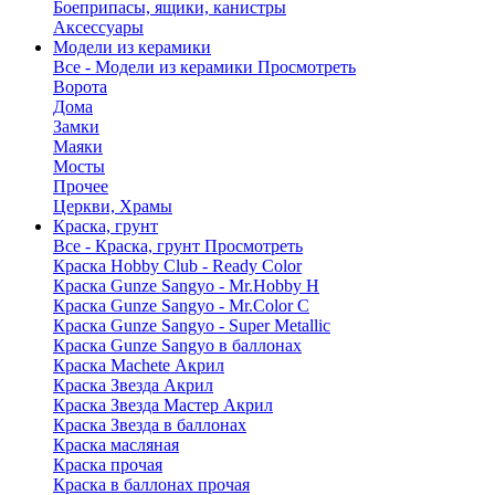
Боеприпасы, ящики, канистры
Аксессуары
Модели из керамики
Все - Модели из керамики
Просмотреть
Ворота
Дома
Замки
Маяки
Мосты
Прочее
Церкви, Храмы
Краска, грунт
Все - Краска, грунт
Просмотреть
Краска Hobby Club - Ready Color
Краска Gunze Sangyo - Mr.Hobby H
Краска Gunze Sangyo - Mr.Color C
Краска Gunze Sangyo - Super Metallic
Краска Gunze Sangyo в баллонах
Краска Machete Акрил
Краска Звезда Акрил
Краска Звезда Мастер Акрил
Краска Звезда в баллонах
Краска масляная
Краска прочая
Краска в баллонах прочая