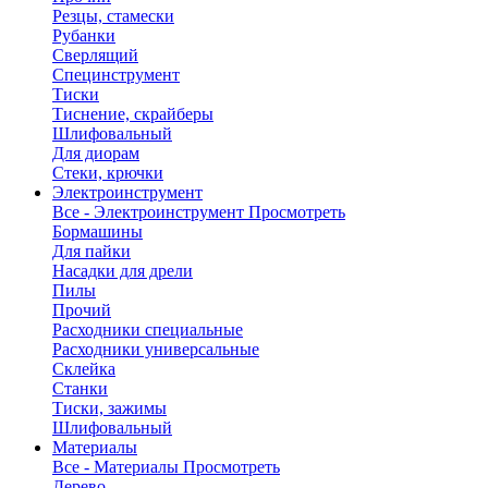
Резцы, стамески
Рубанки
Сверлящий
Специнструмент
Тиски
Тиснение, скрайберы
Шлифовальный
Для диорам
Стеки, крючки
Электроинструмент
Все - Электроинструмент
Просмотреть
Бормашины
Для пайки
Насадки для дрели
Пилы
Прочий
Расходники специальные
Расходники универсальные
Склейка
Станки
Тиски, зажимы
Шлифовальный
Материалы
Все - Материалы
Просмотреть
Дерево