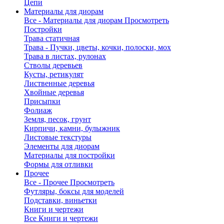
Цепи
Материалы для диорам
Все - Материалы для диорам
Просмотреть
Постройки
Трава статичная
Трава - Пучки, цветы, кочки, полоски, мох
Трава в листах, рулонах
Стволы деревьев
Кусты, ретикулят
Лиственные деревья
Хвойные деревья
Присыпки
Фолиаж
Земля, песок, грунт
Кирпичи, камни, булыжник
Листовые текстуры
Элементы для диорам
Материалы для постройки
Формы для отливки
Прочее
Все - Прочее
Просмотреть
Футляры, боксы для моделей
Подставки, виньетки
Книги и чертежи
Все Книги и чертежи