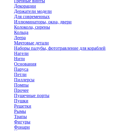
Гребные винты
Декорации
Держатели модели
Для современных
Иллюминаторы, окна, двери
Колокола, сирены
Кольца
Леера
Мачтовые детали
Наборы палубы, фототравление для кораблей
Нагели
Нити
Основания
Паруса
Петли
Пиллерсы
Помпы
Прочее
Пушечные порты
Пушки
Решетки
Рымы
Трапы
Фигуры
Фонари