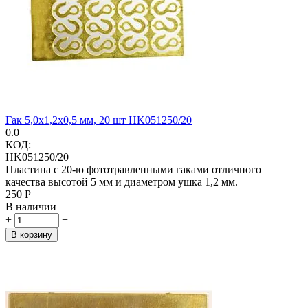
Гак 5,0х1,2х0,5 мм, 20 шт HK051250/20
0.0
КОД:
HK051250/20
Пластина с 20-ю фототравленными гаками отличного
качества высотой 5 мм и диаметром ушка 1,2 мм.
‍250‍
Р
В наличии
+
−
В корзину