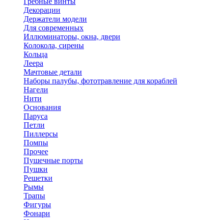
Гребные винты
Декорации
Держатели модели
Для современных
Иллюминаторы, окна, двери
Колокола, сирены
Кольца
Леера
Мачтовые детали
Наборы палубы, фототравление для кораблей
Нагели
Нити
Основания
Паруса
Петли
Пиллерсы
Помпы
Прочее
Пушечные порты
Пушки
Решетки
Рымы
Трапы
Фигуры
Фонари