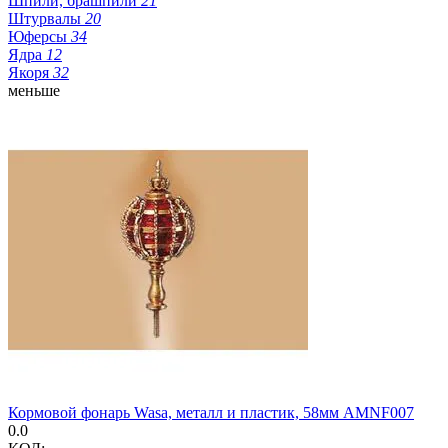
Шпили, брашпили
21
Штурвалы
20
Юферсы
34
Ядра
12
Якоря
32
меньше
Кормовой фонарь Wasa, металл и пластик, 58мм AMNF007
0.0