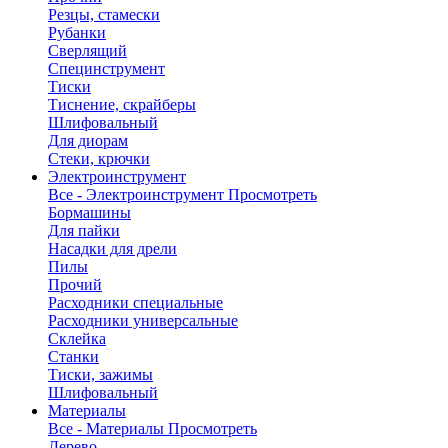
Резцы, стамески
Рубанки
Сверлящий
Специнструмент
Тиски
Тиснение, скрайберы
Шлифовальный
Для диорам
Стеки, крючки
Электроинструмент
Все - Электроинструмент
Просмотреть
Бормашины
Для пайки
Насадки для дрели
Пилы
Прочий
Расходники специальные
Расходники универсальные
Склейка
Станки
Тиски, зажимы
Шлифовальный
Материалы
Все - Материалы
Просмотреть
Дерево