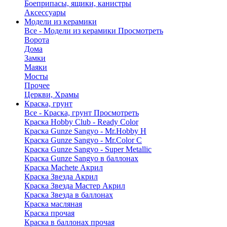
Боеприпасы, ящики, канистры
Аксессуары
Модели из керамики
Все - Модели из керамики
Просмотреть
Ворота
Дома
Замки
Маяки
Мосты
Прочее
Церкви, Храмы
Краска, грунт
Все - Краска, грунт
Просмотреть
Краска Hobby Club - Ready Color
Краска Gunze Sangyo - Mr.Hobby H
Краска Gunze Sangyo - Mr.Color C
Краска Gunze Sangyo - Super Metallic
Краска Gunze Sangyo в баллонах
Краска Machete Акрил
Краска Звезда Акрил
Краска Звезда Мастер Акрил
Краска Звезда в баллонах
Краска масляная
Краска прочая
Краска в баллонах прочая