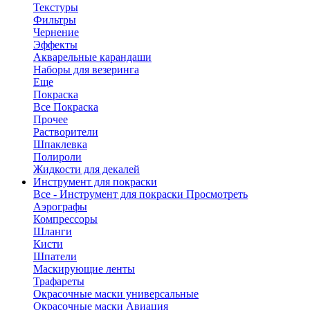
Текстуры
Фильтры
Чернение
Эффекты
Акварельные карандаши
Наборы для везеринга
Еще
Покраска
Все Покраска
Прочее
Растворители
Шпаклевка
Полироли
Жидкости для декалей
Инструмент для покраски
Все - Инструмент для покраски
Просмотреть
Аэрографы
Компрессоры
Шланги
Кисти
Шпатели
Маскирующие ленты
Трафареты
Окрасочные маски универсальные
Окрасочные маски Авиация