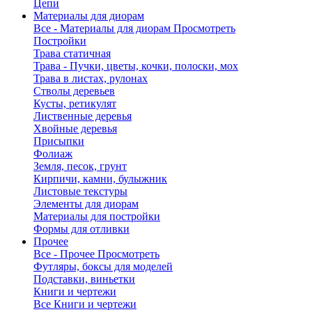
Цепи
Материалы для диорам
Все - Материалы для диорам
Просмотреть
Постройки
Трава статичная
Трава - Пучки, цветы, кочки, полоски, мох
Трава в листах, рулонах
Стволы деревьев
Кусты, ретикулят
Лиственные деревья
Хвойные деревья
Присыпки
Фолиаж
Земля, песок, грунт
Кирпичи, камни, булыжник
Листовые текстуры
Элементы для диорам
Материалы для постройки
Формы для отливки
Прочее
Все - Прочее
Просмотреть
Футляры, боксы для моделей
Подставки, виньетки
Книги и чертежи
Все Книги и чертежи