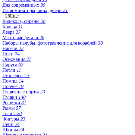
Для современных
90
Иллюминаторы, окна, двери
21
+26
Еще
Колокола, сирены
28
Кольца
11
Леера
27
Мачтовые детали
26
Наборы палубы, фототравление для кораблей
38
Нагели
22
Нити
74
Основания
27
Паруса
67
Петли
11
Пиллерсы
13
Помпы
14
Прочее
19
Пушечные порты
23
Пушки
140
Решетки
31
Рымы
57
Трапы
20
Фигуры
23
Цепи
24
Шкивы
34