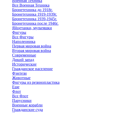
Военная Техника
Все Военная Техника
Бронетехника до 1918г.
Бронетехника 1919-1939г.
Бронетехника 1939-1945г.
Бронетехника после 1946г.
Яйцетанки, мультяшки
Фигуры
Все Фигуры
Наполеоника
Первая мировая война
Вторая мировая война
Современные
Дикий запад
Исторические
Гражданское население
Фэнтези
Животные
Фигуры из резинопластика
Еще
Флот
Все Флот
Парусники
Военные корабли
Гражданские суда