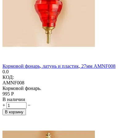
Кормовой фонарь, латунь и пластик, 27мм AMNF008
0.0
КОД:
AMNF008
Кормовой фонарь.
‍995‍
Р
В наличии
+
−
В корзину