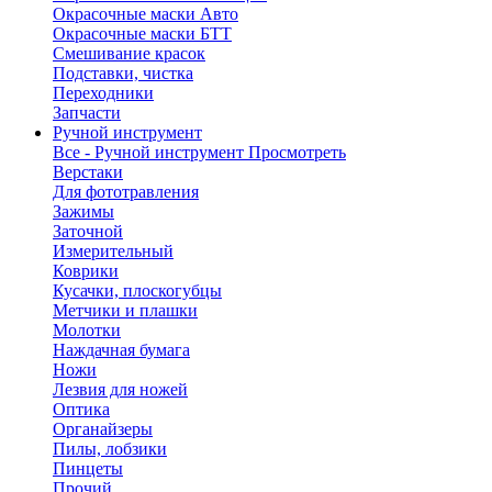
Окрасочные маски Авто
Окрасочные маски БТТ
Смешивание красок
Подставки, чистка
Переходники
Запчасти
Ручной инструмент
Все - Ручной инструмент
Просмотреть
Верстаки
Для фототравления
Зажимы
Заточной
Измерительный
Коврики
Кусачки, плоскогубцы
Метчики и плашки
Молотки
Наждачная бумага
Ножи
Лезвия для ножей
Оптика
Органайзеры
Пилы, лобзики
Пинцеты
Прочий