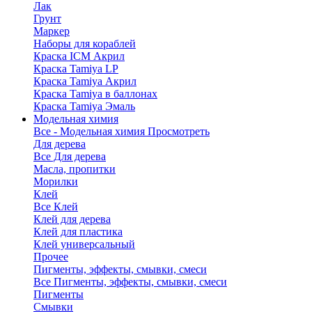
Лак
Грунт
Маркер
Наборы для кораблей
Краска ICM Акрил
Краска Tamiya LP
Краска Tamiya Акрил
Краска Tamiya в баллонах
Краска Tamiya Эмаль
Модельная химия
Все - Модельная химия
Просмотреть
Для дерева
Все Для дерева
Масла, пропитки
Морилки
Клей
Все Клей
Клей для дерева
Клей для пластика
Клей универсальный
Прочее
Пигменты, эффекты, смывки, смеси
Все Пигменты, эффекты, смывки, смеси
Пигменты
Смывки