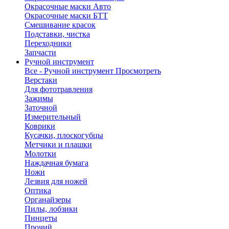
Окрасочные маски Авто
Окрасочные маски БТТ
Смешивание красок
Подставки, чистка
Переходники
Запчасти
Ручной инструмент
Все - Ручной инструмент
Просмотреть
Верстаки
Для фототравления
Зажимы
Заточной
Измерительный
Коврики
Кусачки, плоскогубцы
Метчики и плашки
Молотки
Наждачная бумага
Ножи
Лезвия для ножей
Оптика
Органайзеры
Пилы, лобзики
Пинцеты
Прочий