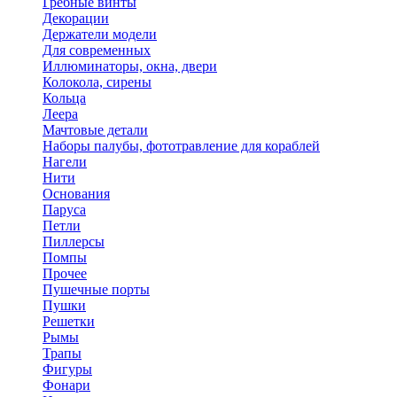
Гребные винты
Декорации
Держатели модели
Для современных
Иллюминаторы, окна, двери
Колокола, сирены
Кольца
Леера
Мачтовые детали
Наборы палубы, фототравление для кораблей
Нагели
Нити
Основания
Паруса
Петли
Пиллерсы
Помпы
Прочее
Пушечные порты
Пушки
Решетки
Рымы
Трапы
Фигуры
Фонари