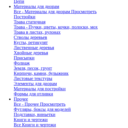
Цепи
Материалы для диорам
Все - Материалы для диорам
Просмотреть
Постройки
Трава статичная
Трава - Пучки, цветы, кочки, полоски, мох
Трава в листах, рулонах
Стволы деревьев
Кусты, ретикулят
Лиственные деревья
Хвойные деревья
Присыпки
Фолиаж
Земля, песок, грунт
Кирпичи, камни, булыжник
Листовые текстуры
Элементы для диорам
Материалы для постройки
Формы для отливки
Прочее
Все - Прочее
Просмотреть
Футляры, боксы для моделей
Подставки, виньетки
Книги и чертежи
Все Книги и чертежи