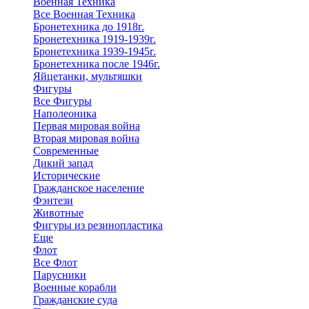
Военная Техника
Все Военная Техника
Бронетехника до 1918г.
Бронетехника 1919-1939г.
Бронетехника 1939-1945г.
Бронетехника после 1946г.
Яйцетанки, мультяшки
Фигуры
Все Фигуры
Наполеоника
Первая мировая война
Вторая мировая война
Современные
Дикий запад
Исторические
Гражданское население
Фэнтези
Животные
Фигуры из резинопластика
Еще
Флот
Все Флот
Парусники
Военные корабли
Гражданские суда