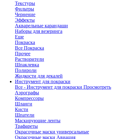
Текстуры
Фильтры
Чернение
Эффекты
Акварельные карандаши
Наборы для везеринга
Еще
Покраска
Все Покраска
Прочее
Растворители
Шпаклевка
Полироли
Жидкости для декалей
Инструмент для покраски
Все - Инструмент для покраски
Просмотреть
Аэрографы
Компрессоры
Шланги
Кисти
Шпатели
Маскирующие ленты
Трафареты
Окрасочные маски универсальные
Окрасочные маски Авиация