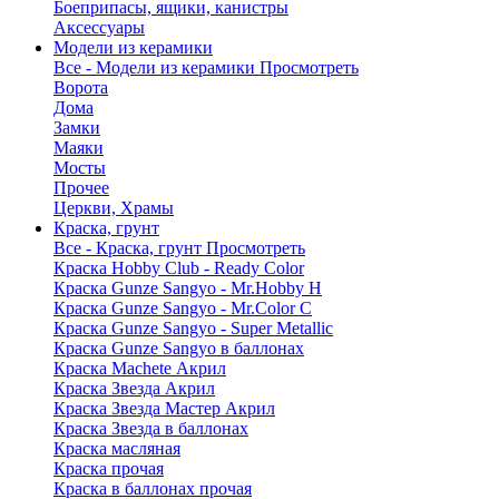
Боеприпасы, ящики, канистры
Аксессуары
Модели из керамики
Все - Модели из керамики
Просмотреть
Ворота
Дома
Замки
Маяки
Мосты
Прочее
Церкви, Храмы
Краска, грунт
Все - Краска, грунт
Просмотреть
Краска Hobby Club - Ready Color
Краска Gunze Sangyo - Mr.Hobby H
Краска Gunze Sangyo - Mr.Color C
Краска Gunze Sangyo - Super Metallic
Краска Gunze Sangyo в баллонах
Краска Machete Акрил
Краска Звезда Акрил
Краска Звезда Мастер Акрил
Краска Звезда в баллонах
Краска масляная
Краска прочая
Краска в баллонах прочая