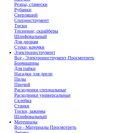
Резцы, стамески
Рубанки
Сверлящий
Специнструмент
Тиски
Тиснение, скрайберы
Шлифовальный
Для диорам
Стеки, крючки
Электроинструмент
Все - Электроинструмент
Просмотреть
Бормашины
Для пайки
Насадки для дрели
Пилы
Прочий
Расходники специальные
Расходники универсальные
Склейка
Станки
Тиски, зажимы
Шлифовальный
Материалы
Все - Материалы
Просмотреть
Дерево