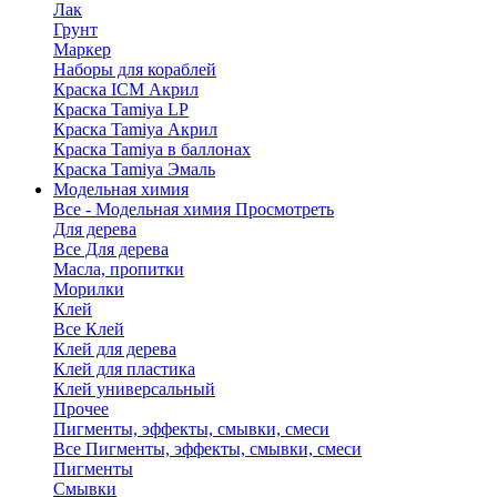
Лак
Грунт
Маркер
Наборы для кораблей
Краска ICM Акрил
Краска Tamiya LP
Краска Tamiya Акрил
Краска Tamiya в баллонах
Краска Tamiya Эмаль
Модельная химия
Все - Модельная химия
Просмотреть
Для дерева
Все Для дерева
Масла, пропитки
Морилки
Клей
Все Клей
Клей для дерева
Клей для пластика
Клей универсальный
Прочее
Пигменты, эффекты, смывки, смеси
Все Пигменты, эффекты, смывки, смеси
Пигменты
Смывки