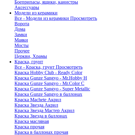
Боеприпасы, ящики, канистры
Аксессуары
Модели из керамики
Все - Модели из керамики
Просмотреть
Ворота
Дома
Замки
Маяки
Мосты
Прочее
Церкви, Храмы
Краска, грунт
Все - Краска, грунт
Просмотреть
Краска Hobby Club - Ready Color
Краска Gunze Sangyo - Mr.Hobby H
Краска Gunze Sangyo - Mr.Color C
Краска Gunze Sangyo - Super Metallic
Краска Gunze Sangyo в баллонах
Краска Machete Акрил
Краска Звезда Акрил
Краска Звезда Мастер Акрил
Краска Звезда в баллонах
Краска масляная
Краска прочая
Краска в баллонах прочая