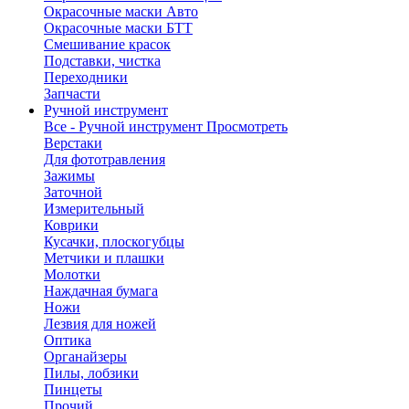
Окрасочные маски Авто
Окрасочные маски БТТ
Смешивание красок
Подставки, чистка
Переходники
Запчасти
Ручной инструмент
Все - Ручной инструмент
Просмотреть
Верстаки
Для фототравления
Зажимы
Заточной
Измерительный
Коврики
Кусачки, плоскогубцы
Метчики и плашки
Молотки
Наждачная бумага
Ножи
Лезвия для ножей
Оптика
Органайзеры
Пилы, лобзики
Пинцеты
Прочий