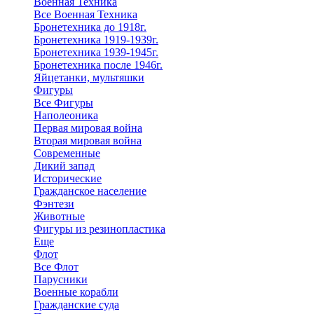
Военная Техника
Все Военная Техника
Бронетехника до 1918г.
Бронетехника 1919-1939г.
Бронетехника 1939-1945г.
Бронетехника после 1946г.
Яйцетанки, мультяшки
Фигуры
Все Фигуры
Наполеоника
Первая мировая война
Вторая мировая война
Современные
Дикий запад
Исторические
Гражданское население
Фэнтези
Животные
Фигуры из резинопластика
Еще
Флот
Все Флот
Парусники
Военные корабли
Гражданские суда