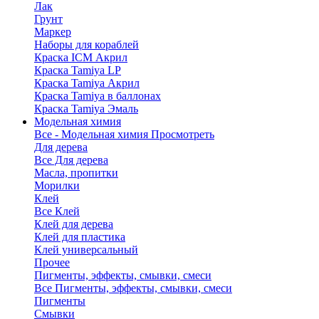
Лак
Грунт
Маркер
Наборы для кораблей
Краска ICM Акрил
Краска Tamiya LP
Краска Tamiya Акрил
Краска Tamiya в баллонах
Краска Tamiya Эмаль
Модельная химия
Все - Модельная химия
Просмотреть
Для дерева
Все Для дерева
Масла, пропитки
Морилки
Клей
Все Клей
Клей для дерева
Клей для пластика
Клей универсальный
Прочее
Пигменты, эффекты, смывки, смеси
Все Пигменты, эффекты, смывки, смеси
Пигменты
Смывки