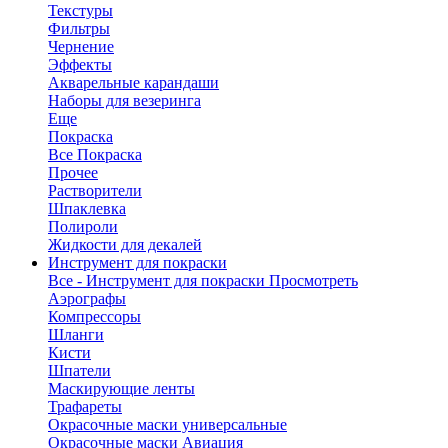
Текстуры
Фильтры
Чернение
Эффекты
Акварельные карандаши
Наборы для везеринга
Еще
Покраска
Все Покраска
Прочее
Растворители
Шпаклевка
Полироли
Жидкости для декалей
Инструмент для покраски
Все - Инструмент для покраски
Просмотреть
Аэрографы
Компрессоры
Шланги
Кисти
Шпатели
Маскирующие ленты
Трафареты
Окрасочные маски универсальные
Окрасочные маски Авиация