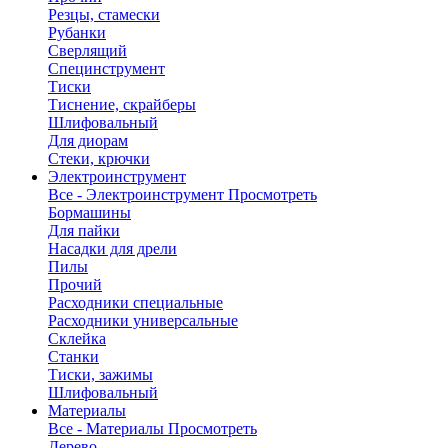
Резцы, стамески
Рубанки
Сверлящий
Специнструмент
Тиски
Тиснение, скрайберы
Шлифовальный
Для диорам
Стеки, крючки
Электроинструмент
Все - Электроинструмент
Просмотреть
Бормашины
Для пайки
Насадки для дрели
Пилы
Прочий
Расходники специальные
Расходники универсальные
Склейка
Станки
Тиски, зажимы
Шлифовальный
Материалы
Все - Материалы
Просмотреть
Дерево