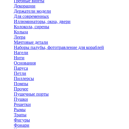
Гребные винты
Декорации
Держатели модели
Для современных
Иллюминаторы, окна, двери
Колокола, сирены
Кольца
Леера
Мачтовые детали
Наборы палубы, фототравление для кораблей
Нагели
Нити
Основания
Паруса
Петли
Пиллерсы
Помпы
Прочее
Пушечные порты
Пушки
Решетки
Рымы
Трапы
Фигуры
Фонари