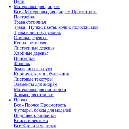
Цепи
Материалы для диорам
Все - Материалы для диорам
Просмотреть
Постройки
Трава статичная
Трава - Пучки, цветы, кочки, полоски, мох
Трава в листах, рулонах
Стволы деревьев
Кусты, ретикулят
Лиственные деревья
Хвойные деревья
Присыпки
Фолиаж
Земля, песок, грунт
Кирпичи, камни, булыжник
Листовые текстуры
Элементы для диорам
Материалы для постройки
Формы для отливки
Прочее
Все - Прочее
Просмотреть
Футляры, боксы для моделей
Подставки, виньетки
Книги и чертежи
Все Книги и чертежи